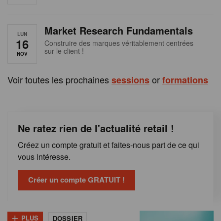
e
n
Market Research Fundamentals
B
LUN
16
Construire des marques véritablement centrées
sur le client !
e
NOV
l
Voir toutes les prochaines
or
sessions
formations
g
i
Ne ratez rien de l'actualité retail !
q
Créez un compte gratuit et faites-nous part de ce qui
u
vous intéresse.
e
Créer un compte GRATUIT !
+
PLUS
DOSSIER