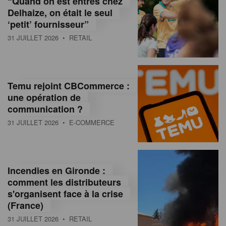
“Quand on est entrés chez
d
Delhaize, on était le seul
‘petit’ fournisseur”
o
31 JUILLET 2026
• RETAIL
l
a
M
Temu rejoint CBCommerce :
une opération de
a
communication ?
g
31 JUILLET 2026
• E-COMMERCE
a
z
Incendies en Gironde :
i
comment les distributeurs
n
s'organisent face à la crise
(France)
e
31 JUILLET 2026
• RETAIL