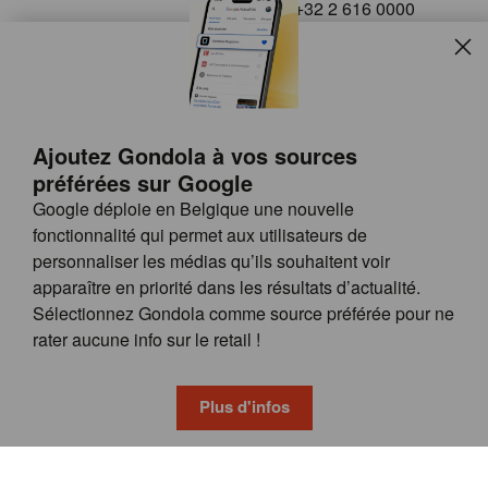
+32 2 616 0000
info@gondola.be
Slui
Follow us on
Ajoutez Gondola à vos sources
préférées sur Google
Google déploie en Belgique une nouvelle
fonctionnalité qui permet aux utilisateurs de
personnaliser les médias qu’ils souhaitent voir
apparaître en priorité dans les résultats d’actualité.
Site
© GONDOLA GROUP
Sélectionnez Gondola comme source préférée pour ne
by
FAQ
rater aucune info sur le retail !
wieni
POSSIBILITÉS DE PUBLICITÉ
CONDITIONS GÉNÉRALES
Plus d'infos
PRIVACY & COOKIE POLICY