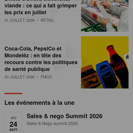
s
viande : ce qui a fait grimper
les prix en juillet
s
31 JUILLET 2026
• RETAIL
u
r
l
Coca-Cola, PepsiCo et
Mondelēz : en tête des
e
recours contre les politiques
r
de santé publique
30 JUILLET 2026
• FMCG
e
t
a
Les événements à la une
i
Sales & nego Summit 2026
JEU
l
24
Sales & Nego summit 2026
SEPT