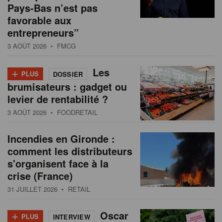
Pays-Bas n’est pas
favorable aux
entrepreneurs”
3 AOÛT 2026
• FMCG
+
Les
PLUS
DOSSIER
brumisateurs : gadget ou
levier de rentabilité ?
3 AOÛT 2026
• FOODRETAIL
Incendies en Gironde :
comment les distributeurs
s'organisent face à la
crise (France)
31 JUILLET 2026
• RETAIL
+
Oscar
PLUS
INTERVIEW