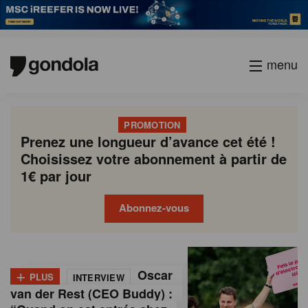
menu
PROMOTION
Prenez une longueur d’avance cet été !
Choisissez votre abonnement à partir de
1€ par jour
Abonnez-vous
G
Gondola
Gondola
academy
society
o
+
Oscar
PLUS
INTERVIEW
n
van der Rest (CEO Buddy) :