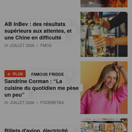
,
I
AB InBev : des résultats
n
supérieurs aux attentes, et
f
une Chine en difficulté
o
31 JUILLET 2026
• FMCG
r
m
+
PLUS
FAMOUS FRIDGE
a
Sandrine Corman : “La
cuisine du quotidien me pèse
t
un peu”
i
31 JUILLET 2026
• FOODRETAIL
o
n
Billets d'avion, électricité,