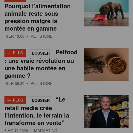
Pourquoi l'alimentation
animale reste sous
pression malgré la
montée en gamme
HIER 13:00
• PET STORE
+
Petfood
PLUS
DOSSIER
: une vraie révolution ou
une habile montée en
gamme ?
HIER 08:30
• PET STORE
+
“Le
PLUS
DOSSIER
retail media crée
l’intention, le terrain la
transforme en vente”
6 AOÛT 2026
• MARKETING