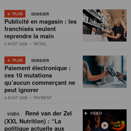
+
PLUS
DOSSIER
Publicité en magasin : les
franchisés veulent
reprendre la main
5 AOÛT 2026
• RETAIL
+
PLUS
DOSSIER
Paiement électronique :
ces 10 mutations
qu’aucun commerçant ne
peut ignorer
4 AOÛT 2026
• PAYMENT
René van der Zel
VIDEO
VIDÉO
(XXL Nutrition) : “La
politique actuelle aux