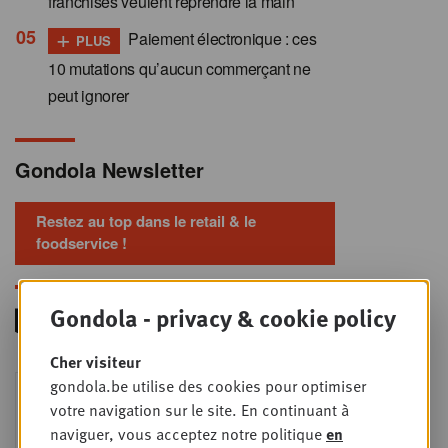
franchisés veulent reprendre la main
+
Paiement électronique : ces
PLUS
10 mutations qu’aucun commerçant ne
peut ignorer
Gondola Newsletter
Restez au top dans le retail & le
foodservice !
Gondola - privacy & cookie policy
Cher visiteur
Foodservice - Joint
gondola.be utilise des cookies pour optimiser
MER
9
business planning
votre navigation sur le site. En continuant à
naviguer, vous acceptez notre politique
en
SEPT
Intro to Negotiation: Succes aan de