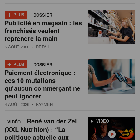
+
PLUS
DOSSIER
Publicité en magasin : les
franchisés veulent
reprendre la main
5 AOÛT 2026
• RETAIL
+
PLUS
DOSSIER
Paiement électronique :
ces 10 mutations
qu’aucun commerçant ne
peut ignorer
4 AOÛT 2026
• PAYMENT
René van der Zel
VIDEO
VIDÉO
(XXL Nutrition) : “La
politique actuelle aux