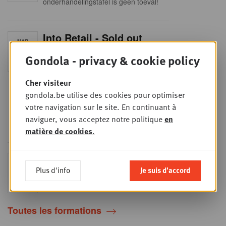
onderhandelingstafel is geen toeval!
Into Retail - Sold out
MAR
15
Ne manquez pas cette occasion
Gondola - privacy & cookie policy
unique de comprendre en profondeur
SEPT
le paysage du retail belge. Dans cette
mise à jour essentielle, vous
Cher visiteur
découvrirez les stratégies des
principaux retailers alimentaires,
gondola.be utilise des cookies pour optimiser
obtiendrez une vision claire du profil
votre navigation sur le site. En continuant à
des shoppers et recueillerez des
insights indispensables dans un
naviguer, vous acceptez notre politique
en
secteur en plein
matière de cookies
.
Sales & nego Summit
JEU
Plus d'info
Je suis d'accord
24
2026
SEPT
Sales & Nego summit 2026
Toutes les formations