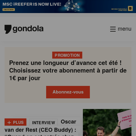
menu
PROMOTION
Prenez une longueur d’avance cet été !
Choisissez votre abonnement à partir de
1€ par jour
Abonnez-vous
G
Gondola
Gondola
academy
society
o
+
Oscar
PLUS
INTERVIEW
n
van der Rest (CEO Buddy) :