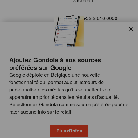
Machelen
+32 2 616 0000
info@gondola.be
Slui
Follow us on
Ajoutez Gondola à vos sources
préférées sur Google
Google déploie en Belgique une nouvelle
fonctionnalité qui permet aux utilisateurs de
personnaliser les médias qu’ils souhaitent voir
apparaître en priorité dans les résultats d’actualité.
Site
© GONDOLA GROUP
Sélectionnez Gondola comme source préférée pour ne
by
FAQ
rater aucune info sur le retail !
wieni
POSSIBILITÉS DE PUBLICITÉ
CONDITIONS GÉNÉRALES
Plus d'infos
PRIVACY & COOKIE POLICY