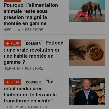
Pourquoi l'alimentation
animale reste sous
pression malgré la
montée en gamme
HIER 13:00
• PET STORE
+
Petfood
PLUS
DOSSIER
: une vraie révolution ou
une habile montée en
gamme ?
HIER 08:30
• PET STORE
+
“Le
PLUS
DOSSIER
retail media crée
l’intention, le terrain la
transforme en vente”
6 AOÛT 2026
• MARKETING