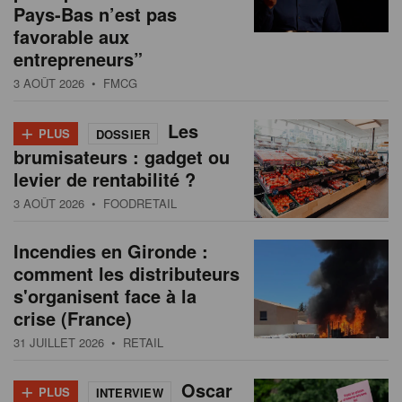
Pays-Bas n’est pas
favorable aux
entrepreneurs”
3 AOÛT 2026
• FMCG
+
Les
PLUS
DOSSIER
brumisateurs : gadget ou
levier de rentabilité ?
3 AOÛT 2026
• FOODRETAIL
Incendies en Gironde :
comment les distributeurs
s'organisent face à la
crise (France)
31 JUILLET 2026
• RETAIL
+
Oscar
PLUS
INTERVIEW