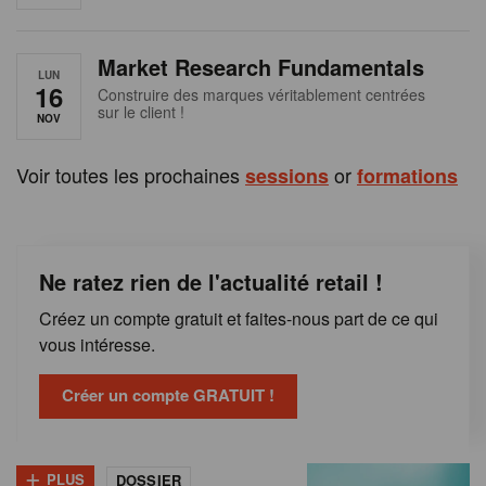
e
n
Market Research Fundamentals
B
LUN
16
Construire des marques véritablement centrées
sur le client !
e
NOV
l
Voir toutes les prochaines
or
sessions
formations
g
i
Ne ratez rien de l'actualité retail !
q
Créez un compte gratuit et faites-nous part de ce qui
u
vous intéresse.
e
Créer un compte GRATUIT !
+
PLUS
DOSSIER