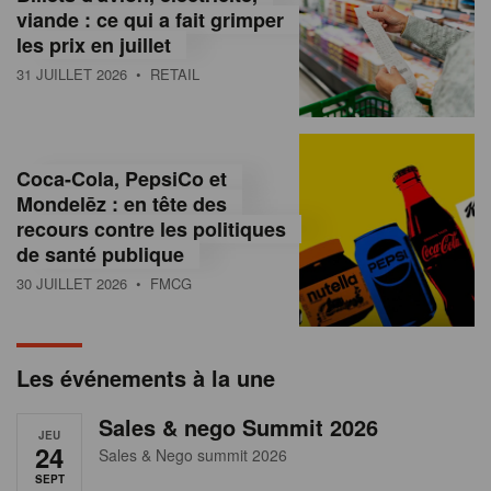
s
viande : ce qui a fait grimper
les prix en juillet
s
31 JUILLET 2026
• RETAIL
u
r
l
Coca-Cola, PepsiCo et
Mondelēz : en tête des
e
recours contre les politiques
r
de santé publique
30 JUILLET 2026
• FMCG
e
t
a
Les événements à la une
i
Sales & nego Summit 2026
JEU
l
24
Sales & Nego summit 2026
SEPT