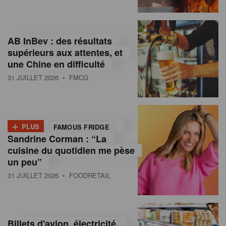
,
I
AB InBev : des résultats
n
supérieurs aux attentes, et
f
une Chine en difficulté
o
31 JUILLET 2026
• FMCG
r
m
+
PLUS
FAMOUS FRIDGE
a
Sandrine Corman : “La
cuisine du quotidien me pèse
t
un peu”
i
31 JUILLET 2026
• FOODRETAIL
o
n
Billets d'avion, électricité,