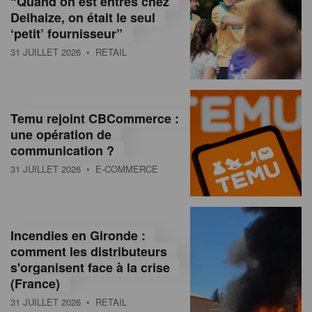
“Quand on est entrés chez
d
Delhaize, on était le seul
‘petit’ fournisseur”
o
31 JUILLET 2026
• RETAIL
l
a
M
Temu rejoint CBCommerce :
une opération de
a
communication ?
g
31 JUILLET 2026
• E-COMMERCE
a
z
Incendies en Gironde :
i
comment les distributeurs
n
s'organisent face à la crise
(France)
e
31 JUILLET 2026
• RETAIL