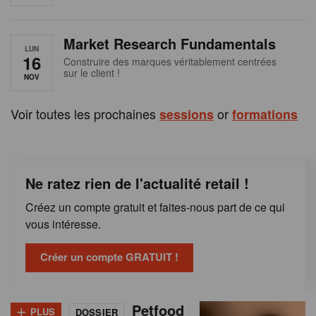
e
n
Market Research Fundamentals
B
LUN
16
Construire des marques véritablement centrées
sur le client !
e
NOV
l
Voir toutes les prochaines
or
sessions
formations
g
i
Ne ratez rien de l'actualité retail !
q
Créez un compte gratuit et faites-nous part de ce qui
u
vous intéresse.
e
Créer un compte GRATUIT !
+
Petfood
PLUS
DOSSIER