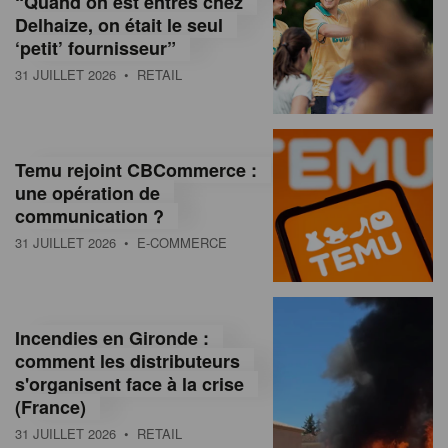
“Quand on est entrés chez
d
Delhaize, on était le seul
‘petit’ fournisseur”
o
31 JUILLET 2026
• RETAIL
l
a
M
Temu rejoint CBCommerce :
une opération de
a
communication ?
g
31 JUILLET 2026
• E-COMMERCE
a
z
Incendies en Gironde :
i
comment les distributeurs
n
s'organisent face à la crise
(France)
e
31 JUILLET 2026
• RETAIL