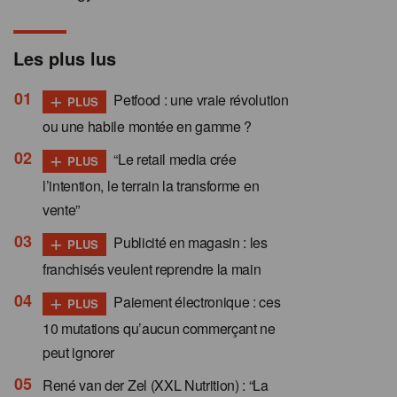
Les plus lus
+
Petfood : une vraie révolution
PLUS
ou une habile montée en gamme ?
+
“Le retail media crée
PLUS
l’intention, le terrain la transforme en
vente”
+
Publicité en magasin : les
PLUS
franchisés veulent reprendre la main
+
Paiement électronique : ces
PLUS
10 mutations qu’aucun commerçant ne
peut ignorer
René van der Zel (XXL Nutrition) : “La