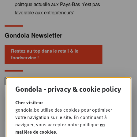
politique actuelle aux Pays-Bas n’est pas
favorable aux entrepreneurs”
Gondola Newsletter
Restez au top dans le retail & le
foodservice !
Gondola - privacy & cookie policy
Foodservice - Joint
Cher visiteur
MER
9
business planning
gondola.be utilise des cookies pour optimiser
SEPT
Intro to Negotiation: Succes aan de
votre navigation sur le site. En continuant à
onderhandelingstafel is geen toeval!
naviguer, vous acceptez notre politique
en
matière de cookies
.