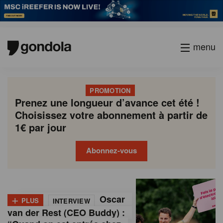
menu
PROMOTION
Prenez une longueur d’avance cet été !
Choisissez votre abonnement à partir de
1€ par jour
Abonnez-vous
G
Gondola
Gondola
academy
society
o
+
Oscar
PLUS
INTERVIEW
n
van der Rest (CEO Buddy) :