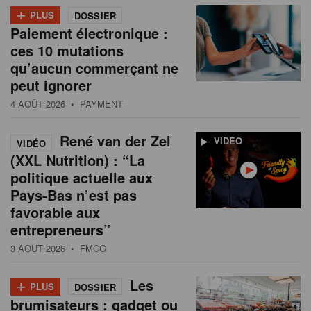
+
PLUS
DOSSIER
Paiement électronique :
ces 10 mutations
qu’aucun commerçant ne
peut ignorer
4 AOÛT 2026
• PAYMENT
René van der Zel
VIDEO
VIDÉO
(XXL Nutrition) : “La
politique actuelle aux
Pays-Bas n’est pas
favorable aux
entrepreneurs”
3 AOÛT 2026
• FMCG
+
Les
PLUS
DOSSIER
brumisateurs : gadget ou