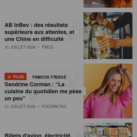
,
I
AB InBev : des résultats
n
supérieurs aux attentes, et
f
une Chine en difficulté
o
31 JUILLET 2026
• FMCG
r
m
+
PLUS
FAMOUS FRIDGE
a
Sandrine Corman : “La
cuisine du quotidien me pèse
t
un peu”
i
31 JUILLET 2026
• FOODRETAIL
o
n
Billets d'avion, électricité,