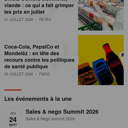
s
viande : ce qui a fait grimper
les prix en juillet
s
31 JUILLET 2026
• RETAIL
u
r
l
Coca-Cola, PepsiCo et
Mondelēz : en tête des
e
recours contre les politiques
r
de santé publique
30 JUILLET 2026
• FMCG
e
t
a
Les événements à la une
i
Sales & nego Summit 2026
JEU
l
24
Sales & Nego summit 2026
SEPT