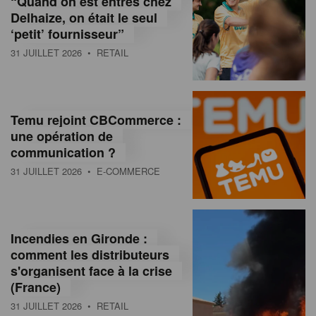
“Quand on est entrés chez
d
Delhaize, on était le seul
‘petit’ fournisseur”
o
31 JUILLET 2026
• RETAIL
l
a
M
Temu rejoint CBCommerce :
une opération de
a
communication ?
g
31 JUILLET 2026
• E-COMMERCE
a
z
Incendies en Gironde :
i
comment les distributeurs
n
s'organisent face à la crise
(France)
e
31 JUILLET 2026
• RETAIL