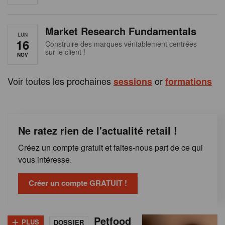
e
n
Market Research Fundamentals
B
LUN
16
Construire des marques véritablement centrées
sur le client !
e
NOV
l
Voir toutes les prochaines
or
sessions
formations
g
i
Ne ratez rien de l'actualité retail !
q
Créez un compte gratuit et faites-nous part de ce qui
u
vous intéresse.
e
Créer un compte GRATUIT !
+
Petfood
PLUS
DOSSIER