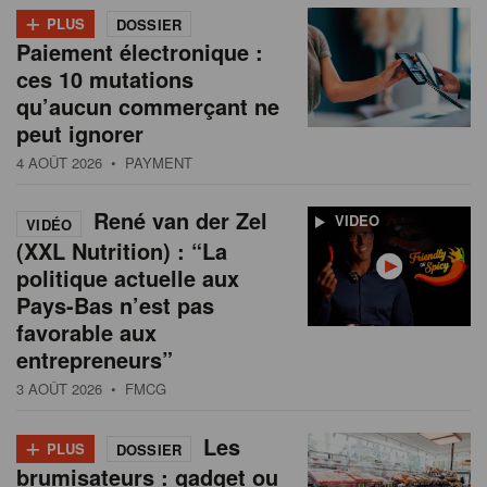
+
PLUS
DOSSIER
Paiement électronique :
ces 10 mutations
qu’aucun commerçant ne
peut ignorer
4 AOÛT 2026
• PAYMENT
René van der Zel
VIDEO
VIDÉO
(XXL Nutrition) : “La
politique actuelle aux
Pays-Bas n’est pas
favorable aux
entrepreneurs”
3 AOÛT 2026
• FMCG
+
Les
PLUS
DOSSIER
brumisateurs : gadget ou