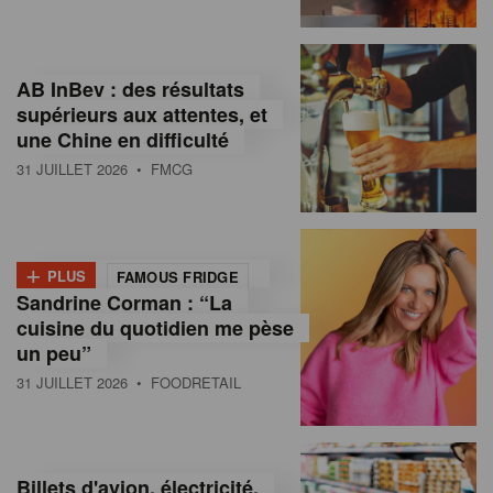
,
I
AB InBev : des résultats
n
supérieurs aux attentes, et
f
une Chine en difficulté
o
31 JUILLET 2026
• FMCG
r
m
+
PLUS
FAMOUS FRIDGE
a
Sandrine Corman : “La
cuisine du quotidien me pèse
t
un peu”
i
31 JUILLET 2026
• FOODRETAIL
o
n
Billets d'avion, électricité,