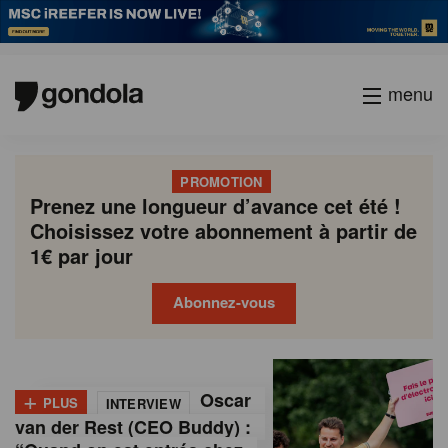
menu
PROMOTION
Prenez une longueur d’avance cet été !
Choisissez votre abonnement à partir de
1€ par jour
Abonnez-vous
G
Gondola
Gondola
academy
society
o
+
Oscar
PLUS
INTERVIEW
n
van der Rest (CEO Buddy) :