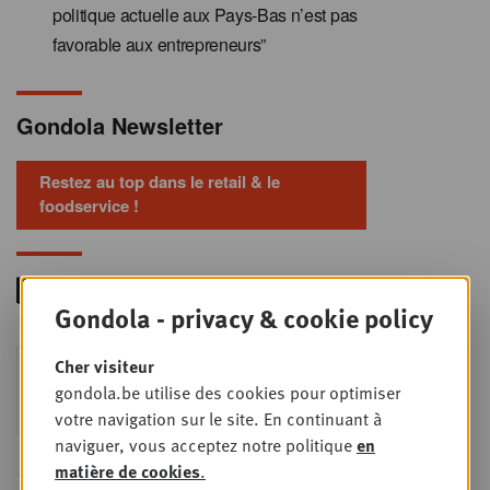
politique actuelle aux Pays-Bas n’est pas
favorable aux entrepreneurs”
Gondola Newsletter
Restez au top dans le retail & le
foodservice !
Gondola - privacy & cookie policy
Foodservice - Joint
Cher visiteur
MER
9
business planning
gondola.be utilise des cookies pour optimiser
SEPT
Intro to Negotiation: Succes aan de
votre navigation sur le site. En continuant à
onderhandelingstafel is geen toeval!
naviguer, vous acceptez notre politique
en
matière de cookies
.