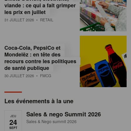
s
viande : ce qui a fait grimper
les prix en juillet
s
31 JUILLET 2026
• RETAIL
u
r
l
Coca-Cola, PepsiCo et
Mondelēz : en tête des
e
recours contre les politiques
r
de santé publique
30 JUILLET 2026
• FMCG
e
t
a
Les événements à la une
i
Sales & nego Summit 2026
JEU
l
24
Sales & Nego summit 2026
SEPT