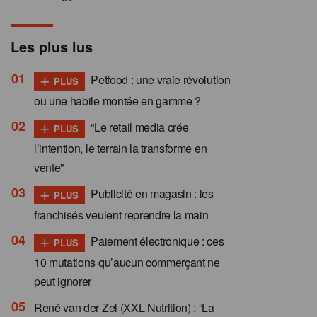
Les plus lus
+
Petfood : une vraie révolution
PLUS
ou une habile montée en gamme ?
+
“Le retail media crée
PLUS
l’intention, le terrain la transforme en
vente”
+
Publicité en magasin : les
PLUS
franchisés veulent reprendre la main
+
Paiement électronique : ces
PLUS
10 mutations qu’aucun commerçant ne
peut ignorer
René van der Zel (XXL Nutrition) : “La