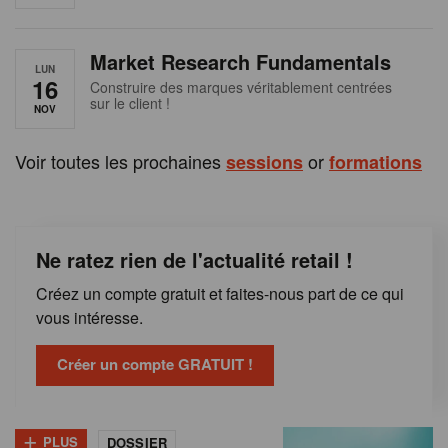
e
n
Market Research Fundamentals
B
LUN
16
Construire des marques véritablement centrées
sur le client !
e
NOV
l
Voir toutes les prochaines
or
sessions
formations
g
i
Ne ratez rien de l'actualité retail !
q
Créez un compte gratuit et faites-nous part de ce qui
u
vous intéresse.
e
Créer un compte GRATUIT !
+
PLUS
DOSSIER