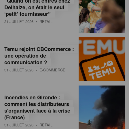
“Quand on est entrés chez
d
Delhaize, on était le seul
‘petit’ fournisseur”
o
31 JUILLET 2026
• RETAIL
l
a
M
Temu rejoint CBCommerce :
une opération de
a
communication ?
g
31 JUILLET 2026
• E-COMMERCE
a
z
Incendies en Gironde :
i
comment les distributeurs
n
s'organisent face à la crise
(France)
e
31 JUILLET 2026
• RETAIL