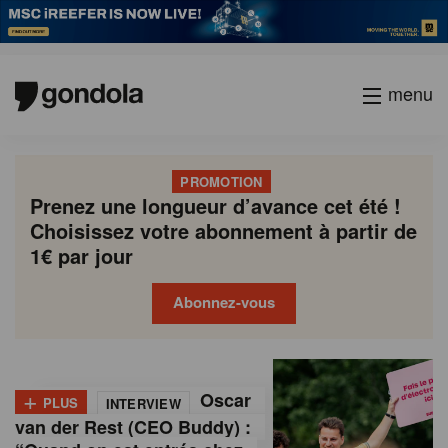
menu
PROMOTION
Prenez une longueur d’avance cet été !
Choisissez votre abonnement à partir de
1€ par jour
Abonnez-vous
G
Gondola
Gondola
academy
society
o
+
Oscar
PLUS
INTERVIEW
n
van der Rest (CEO Buddy) :