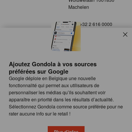
Machelen
+32 2 616 0000
info@gondola.be
Slui
Follow us on
Ajoutez Gondola à vos sources
préférées sur Google
Google déploie en Belgique une nouvelle
fonctionnalité qui permet aux utilisateurs de
personnaliser les médias qu’ils souhaitent voir
apparaître en priorité dans les résultats d’actualité.
Site
© GONDOLA GROUP
Sélectionnez Gondola comme source préférée pour ne
by
FAQ
rater aucune info sur le retail !
wieni
POSSIBILITÉS DE PUBLICITÉ
CONDITIONS GÉNÉRALES
Plus d'infos