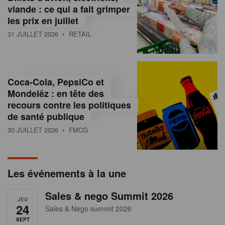
s
viande : ce qui a fait grimper
les prix en juillet
s
31 JUILLET 2026
• RETAIL
u
r
l
Coca-Cola, PepsiCo et
Mondelēz : en tête des
e
recours contre les politiques
r
de santé publique
30 JUILLET 2026
• FMCG
e
t
a
Les événements à la une
i
Sales & nego Summit 2026
JEU
l
24
Sales & Nego summit 2026
SEPT