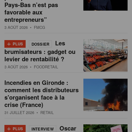
Pays-Bas n’est pas
favorable aux
entrepreneurs”
3 AOÛT 2026
• FMCG
+
Les
PLUS
DOSSIER
brumisateurs : gadget ou
levier de rentabilité ?
3 AOÛT 2026
• FOODRETAIL
Incendies en Gironde :
comment les distributeurs
s'organisent face à la
crise (France)
31 JUILLET 2026
• RETAIL
+
Oscar
PLUS
INTERVIEW