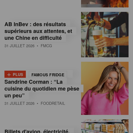
,
I
AB InBev : des résultats
n
supérieurs aux attentes, et
f
une Chine en difficulté
o
31 JUILLET 2026
• FMCG
r
m
+
PLUS
FAMOUS FRIDGE
a
Sandrine Corman : “La
cuisine du quotidien me pèse
t
un peu”
i
31 JUILLET 2026
• FOODRETAIL
o
n
Billets d'avion, électricité,