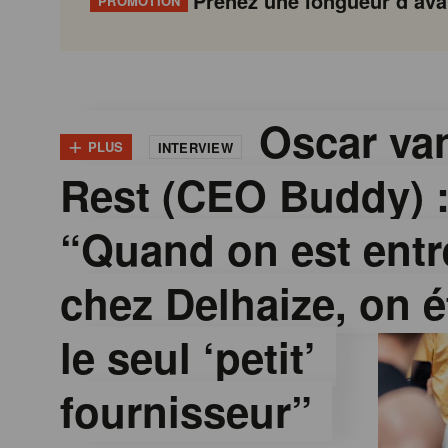
Prenez une longueur d’avan
PROMOTION
G
Gondola
Gondola
academy
society
o
Oscar van
+
PLUS
INTERVIEW
Rest (CEO Buddy) 
n
“Quand on est entr
d
chez Delhaize, on é
o
le seul ‘petit’
l
fournisseur”