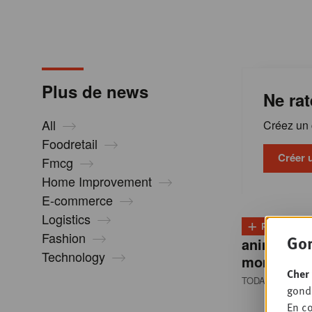
m
a
Plus de news
Ne rat
t
All
Créez un c
i
Foodretail
Créer 
Fmcg
Home Improvement
o
E-commerce
Logistics
+
n
PLUS
D
Fashion
Gon
animale re
Technology
montée e
s
Cher 
TODAY 13:00
• 
gondo
En co