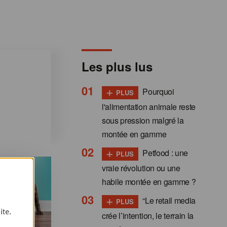
Les plus lus
+
Pourquoi
PLUS
l'alimentation animale reste
sous pression malgré la
montée en gamme
+
Petfood : une
PLUS
vraie révolution ou une
habile montée en gamme ?
+
“Le retail media
PLUS
ite.
crée l’intention, le terrain la