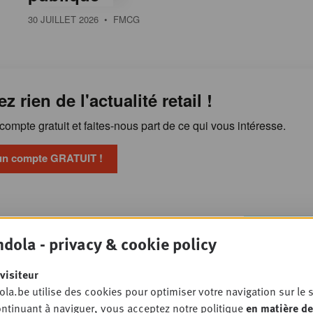
30 JUILLET 2026
• FMCG
ez rien de l'actualité retail !
ompte gratuit et faites-nous part de ce qui vous intéresse.
un compte GRATUIT !
Pourquoi l'alimentation
OSSIER
dola - privacy & cookie policy
ste sous pression malgré la
n gamme
visiteur
PET STORE
la.be utilise des cookies pour optimiser votre navigation sur le s
ntinuant à naviguer, vous acceptez notre politique
en matière de