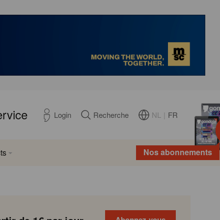
ervice
NL
|
FR
Login
Recherche
Nos abonnements
ts
Abonnez-vous