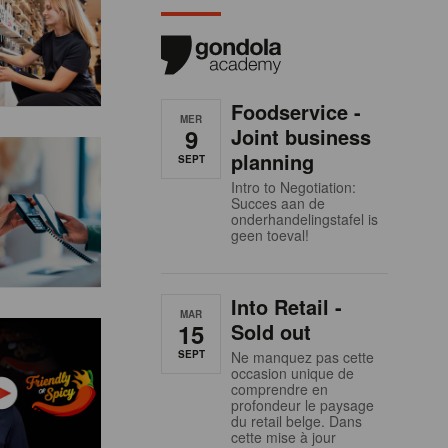
Foodservice -
MER
9
Joint business
planning
SEPT
Intro to Negotiation:
Succes aan de
onderhandelingstafel is
geen toeval!
Into Retail -
MAR
15
Sold out
SEPT
Ne manquez pas cette
occasion unique de
comprendre en
profondeur le paysage
du retail belge. Dans
cette mise à jour