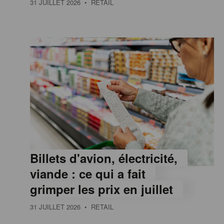
31 JUILLET 2026
• RETAIL
e
,
I
n
f
Billets d'avion, électricité,
o
viande : ce qui a fait
grimper les prix en juillet
r
31 JUILLET 2026
• RETAIL