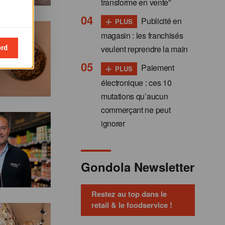
transforme en vente”
+
Publicité en
PLUS
magasin : les franchisés
ord
veulent reprendre la main
+
Paiement
PLUS
électronique : ces 10
mutations qu’aucun
commerçant ne peut
ignorer
Gondola Newsletter
Restez au top dans le
retail & le foodservice !