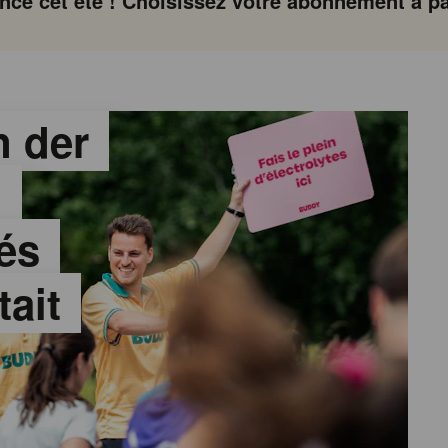
ce cet été ! Choisissez votre abonnement à par
 der
:
és
tait