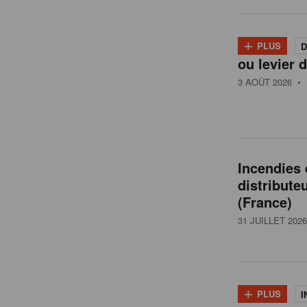
l
+
PLUS
D
ou levier d
g
3 AOÛT 2026
• 
i
q
Incendies
distribute
u
(France)
31 JUILLET 2026
e
+
PLUS
I