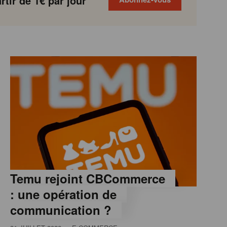
tir de 1€ par jour
Temu rejoint CBCommerce
: une opération de
communication ?