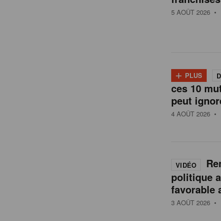
t
5 AOÛT 2026
• 
a
i
+
PLUS
D
l
ces 10 mu
peut ignor
4 AOÛT 2026
• 
e
n
Ren
VIDÉO
politique 
B
favorable 
3 AOÛT 2026
• 
e