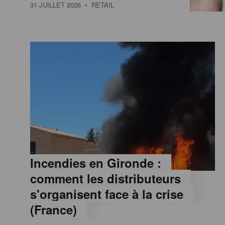
a
31 JUILLET 2026
• RETAIL
M
a
g
a
z
Incendies en Gironde :
comment les distributeurs
i
s'organisent face à la crise
(France)
n