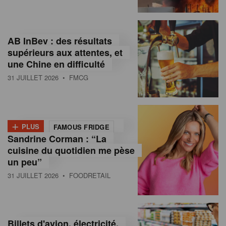
,
I
AB InBev : des résultats
n
supérieurs aux attentes, et
f
une Chine en difficulté
o
31 JUILLET 2026
• FMCG
r
m
+
PLUS
FAMOUS FRIDGE
a
Sandrine Corman : “La
cuisine du quotidien me pèse
t
un peu”
i
31 JUILLET 2026
• FOODRETAIL
o
n
Billets d'avion, électricité,