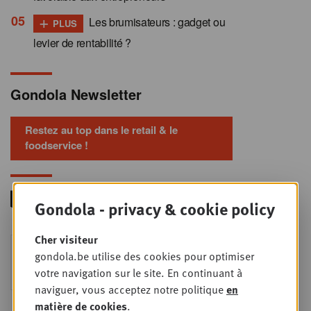
+
Les brumisateurs : gadget ou
PLUS
levier de rentabilité ?
Gondola Newsletter
Restez au top dans le retail & le
foodservice !
Gondola - privacy & cookie policy
Cher visiteur
Foodservice - Joint
MER
gondola.be utilise des cookies pour optimiser
9
business planning
votre navigation sur le site. En continuant à
SEPT
Intro to Negotiation: Succes aan de
naviguer, vous acceptez notre politique
en
onderhandelingstafel is geen toeval!
matière de cookies
.