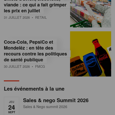
s
viande : ce qui a fait grimper
les prix en juillet
s
31 JUILLET 2026
• RETAIL
u
r
l
Coca-Cola, PepsiCo et
Mondelēz : en tête des
e
recours contre les politiques
r
de santé publique
30 JUILLET 2026
• FMCG
e
t
a
Les événements à la une
i
Sales & nego Summit 2026
JEU
l
24
Sales & Nego summit 2026
SEPT