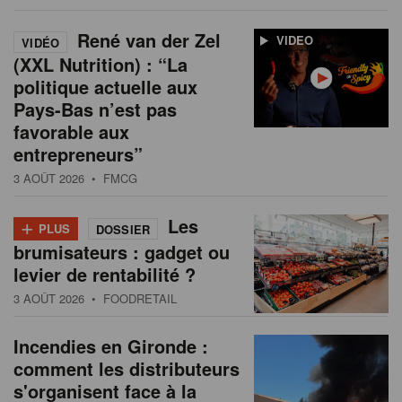
René van der Zel
VIDEO
VIDÉO
(XXL Nutrition) : “La
politique actuelle aux
Pays-Bas n’est pas
favorable aux
entrepreneurs”
3 AOÛT 2026
• FMCG
+
Les
PLUS
DOSSIER
brumisateurs : gadget ou
levier de rentabilité ?
3 AOÛT 2026
• FOODRETAIL
Incendies en Gironde :
comment les distributeurs
s'organisent face à la