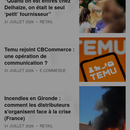
“Quand on est entrés chez
d
Delhaize, on était le seul
‘petit’ fournisseur”
o
31 JUILLET 2026
• RETAIL
l
a
M
Temu rejoint CBCommerce :
une opération de
a
communication ?
g
31 JUILLET 2026
• E-COMMERCE
a
z
Incendies en Gironde :
i
comment les distributeurs
n
s'organisent face à la crise
(France)
e
31 JUILLET 2026
• RETAIL