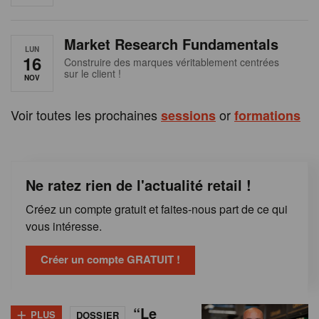
e
n
Market Research Fundamentals
B
LUN
16
Construire des marques véritablement centrées
sur le client !
e
NOV
l
Voir toutes les prochaines
or
sessions
formations
g
i
Ne ratez rien de l'actualité retail !
q
Créez un compte gratuit et faites-nous part de ce qui
u
vous intéresse.
e
Créer un compte GRATUIT !
+
“Le
PLUS
DOSSIER