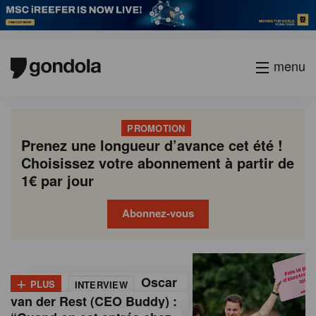
menu
PROMOTION
Prenez une longueur d’avance cet été !
Choisissez votre abonnement à partir de
1€ par jour
Abonnez-vous
G
Gondola
Gondola
academy
society
o
+
Oscar
PLUS
INTERVIEW
n
van der Rest (CEO Buddy) :