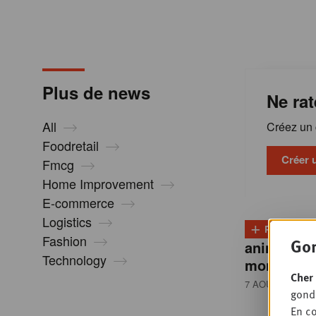
m
a
Plus de news
Ne rat
t
All
Créez un c
i
Foodretail
Créer 
Fmcg
Home Improvement
o
E-commerce
Logistics
+
n
PLUS
D
Fashion
Gon
animale re
Technology
montée e
s
Cher 
7 AOÛT 2026
• 
gondo
En co