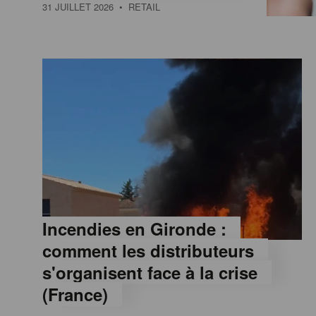
a
31 JUILLET 2026
• RETAIL
M
a
g
a
z
Incendies en Gironde :
comment les distributeurs
i
s'organisent face à la crise
(France)
n