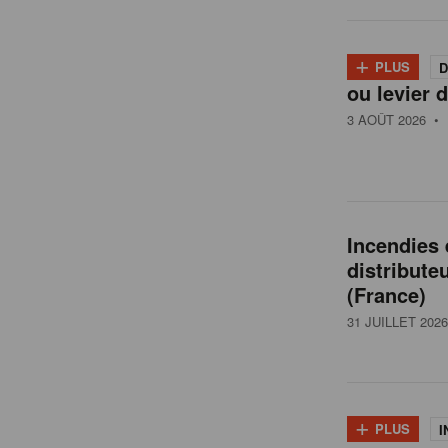
l
+
PLUS
D
ou levier d
g
3 AOÛT 2026
• 
i
q
Incendies
distribute
u
(France)
31 JUILLET 2026
e
+
PLUS
I