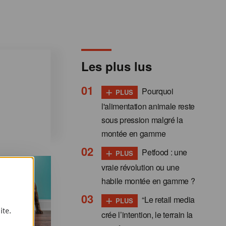
Les plus lus
+
Pourquoi
PLUS
l'alimentation animale reste
sous pression malgré la
montée en gamme
+
Petfood : une
PLUS
vraie révolution ou une
habile montée en gamme ?
+
“Le retail media
PLUS
ite.
crée l’intention, le terrain la