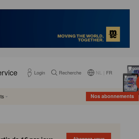
ervice
NL
|
FR
Login
Recherche
Nos abonnements
ts
Abonnez-vous