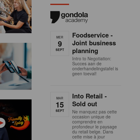
Foodservice -
MER
9
Joint business
planning
SEPT
Intro to Negotiation:
Succes aan de
onderhandelingstafel is
geen toeval!
Into Retail -
MAR
15
Sold out
SEPT
Ne manquez pas cette
occasion unique de
comprendre en
profondeur le paysage
du retail belge. Dans
cette mise à jour