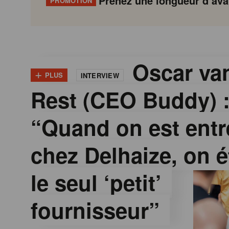
Prenez une longueur d’avan
PROMOTION
G
Gondola
Gondola
academy
society
o
Oscar van
+
PLUS
INTERVIEW
Rest (CEO Buddy) 
n
“Quand on est entr
d
chez Delhaize, on é
o
le seul ‘petit’
l
fournisseur”