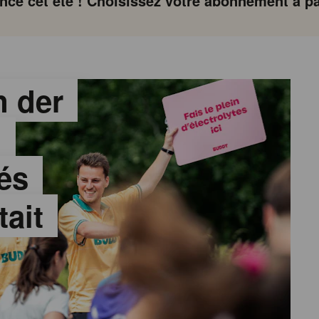
ce cet été ! Choisissez votre abonnement à par
 der
:
és
tait