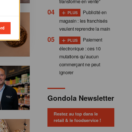
transforme en vente”
+
Publicité en
PLUS
magasin : les franchisés
ord
veulent reprendre la main
+
Paiement
PLUS
électronique : ces 10
mutations qu’aucun
commerçant ne peut
ignorer
Gondola Newsletter
Restez au top dans le
retail & le foodservice !