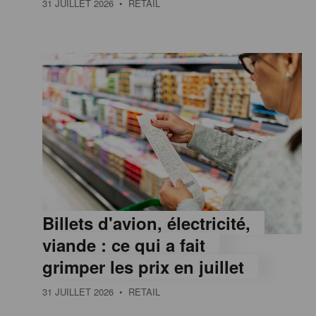
31 JUILLET 2026
• RETAIL
e
,
I
n
f
Billets d'avion, électricité,
o
viande : ce qui a fait
grimper les prix en juillet
r
31 JUILLET 2026
• RETAIL