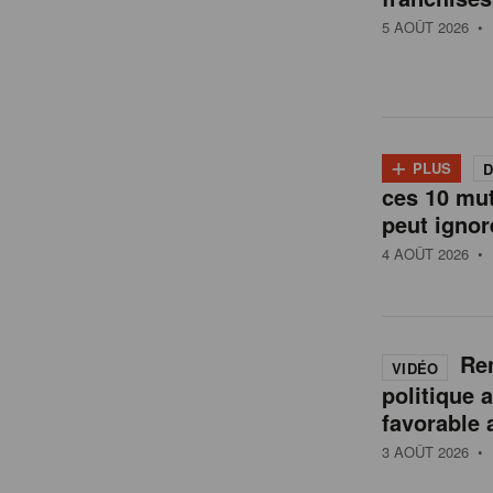
t
5 AOÛT 2026
• 
a
i
+
PLUS
D
l
ces 10 mu
peut ignor
4 AOÛT 2026
• 
e
n
Ren
VIDÉO
politique 
B
favorable 
3 AOÛT 2026
• 
e