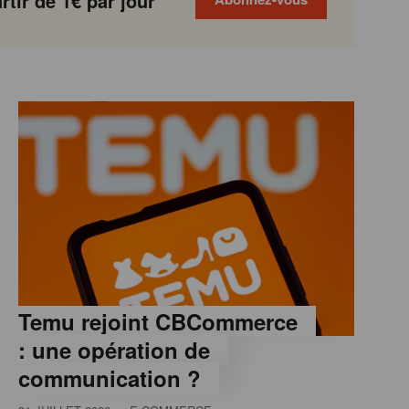
tir de 1€ par jour
Temu rejoint CBCommerce
: une opération de
communication ?