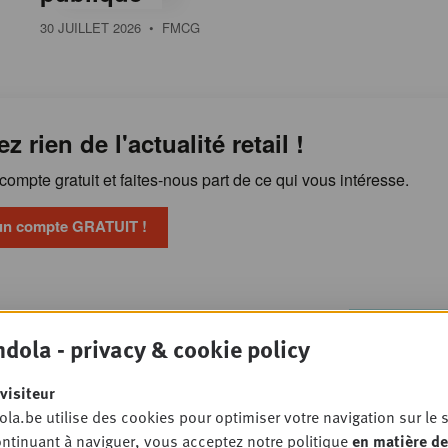
30 JUILLET 2026
• FMCG
ez rien de l'actualité retail !
ompte gratuit et faites-nous part de ce qui vous intéresse.
un compte GRATUIT !
Pourquoi l'alimentation
OSSIER
dola - privacy & cookie policy
ste sous pression malgré la
n gamme
visiteur
PET STORE
la.be utilise des cookies pour optimiser votre navigation sur le s
ntinuant à naviguer, vous acceptez notre politique
en matière de