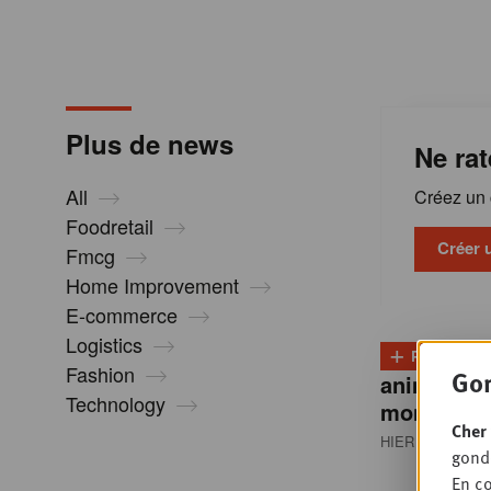
m
a
Plus de news
Ne rat
t
All
Créez un c
i
Foodretail
Créer 
Fmcg
Home Improvement
o
E-commerce
Logistics
+
n
PLUS
D
Fashion
Gon
animale re
Technology
montée e
s
Cher 
HIER 13:00
• P
gondo
En co