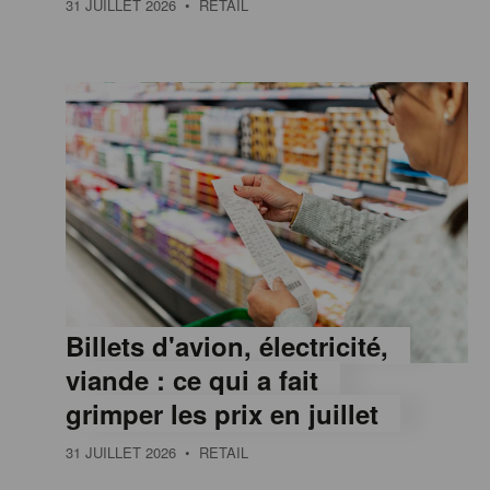
31 JUILLET 2026
• RETAIL
e
,
I
n
f
Billets d'avion, électricité,
o
viande : ce qui a fait
grimper les prix en juillet
r
31 JUILLET 2026
• RETAIL