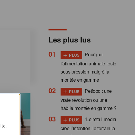
Les plus lus
+
Pourquoi
PLUS
l'alimentation animale reste
sous pression malgré la
montée en gamme
+
Petfood : une
PLUS
vraie révolution ou une
habile montée en gamme ?
+
“Le retail media
PLUS
ite.
crée l’intention, le terrain la