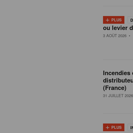
l
+
PLUS
D
ou levier d
g
3 AOÛT 2026
• 
i
q
Incendies
distribute
u
(France)
31 JUILLET 2026
e
+
PLUS
I