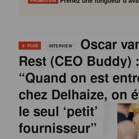
Prenez une longueur d’avan
PROMOTION
G
Gondola
Gondola
academy
society
o
Oscar van
+
PLUS
INTERVIEW
Rest (CEO Buddy) 
n
“Quand on est entr
d
chez Delhaize, on é
o
le seul ‘petit’
l
fournisseur”