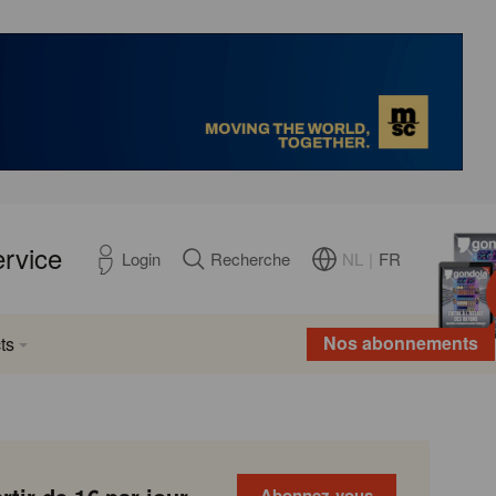
ervice
NL
|
FR
Login
Recherche
Nos abonnements
ts
Abonnez-vous