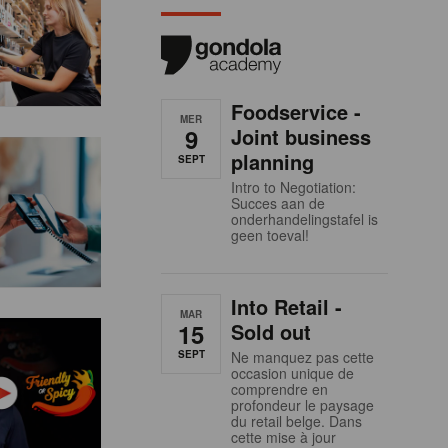
Foodservice -
MER
9
Joint business
planning
SEPT
Intro to Negotiation:
Succes aan de
onderhandelingstafel is
geen toeval!
Into Retail -
MAR
15
Sold out
SEPT
Ne manquez pas cette
occasion unique de
comprendre en
profondeur le paysage
du retail belge. Dans
cette mise à jour