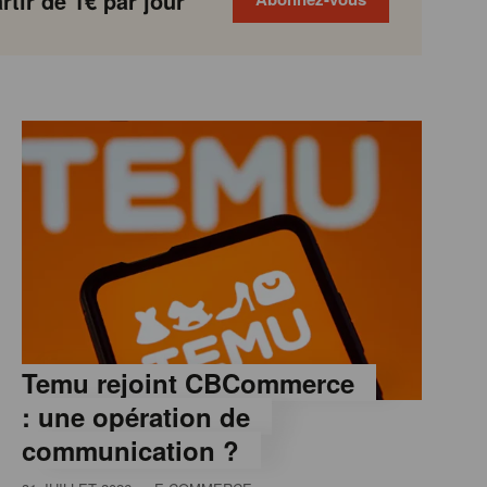
tir de 1€ par jour
Temu rejoint CBCommerce
: une opération de
communication ?