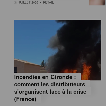
a
31 JUILLET 2026
• RETAIL
M
a
g
a
z
Incendies en Gironde :
comment les distributeurs
i
s'organisent face à la crise
(France)
n