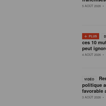
t
5 AOÛT 2026
• 
a
i
+
PLUS
D
l
ces 10 mu
peut ignor
4 AOÛT 2026
• 
e
n
Ren
VIDÉO
politique 
B
favorable 
3 AOÛT 2026
• 
e