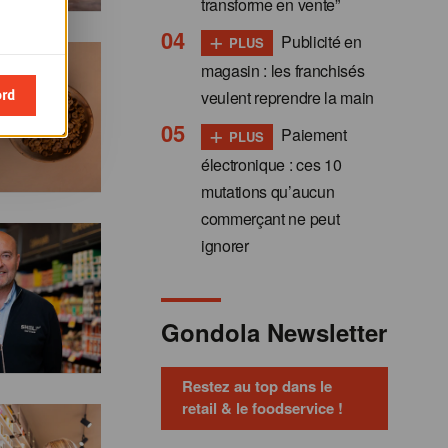
transforme en vente”
+
Publicité en
PLUS
magasin : les franchisés
ord
veulent reprendre la main
+
Paiement
PLUS
électronique : ces 10
mutations qu’aucun
commerçant ne peut
ignorer
Gondola Newsletter
Restez au top dans le
retail & le foodservice !