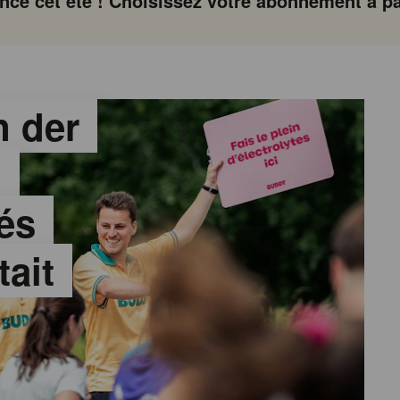
ce cet été ! Choisissez votre abonnement à par
 der
:
és
tait