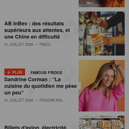
,
I
AB InBev : des résultats
n
supérieurs aux attentes, et
f
une Chine en difficulté
o
31 JUILLET 2026
• FMCG
r
m
+
PLUS
FAMOUS FRIDGE
a
Sandrine Corman : “La
cuisine du quotidien me pèse
t
un peu”
i
31 JUILLET 2026
• FOODRETAIL
o
n
Billets d'avion, électricité,