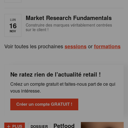
e
n
Market Research Fundamentals
B
LUN
16
Construire des marques véritablement centrées
sur le client !
e
NOV
l
Voir toutes les prochaines
or
sessions
formations
g
i
Ne ratez rien de l'actualité retail !
q
Créez un compte gratuit et faites-nous part de ce qui
u
vous intéresse.
e
Créer un compte GRATUIT !
+
Petfood
PLUS
DOSSIER