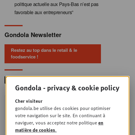
politique actuelle aux Pays-Bas n’est pas
favorable aux entrepreneurs”
Gondola Newsletter
Restez au top dans le retail & le
foodservice !
Gondola - privacy & cookie policy
Foodservice - Joint
Cher visiteur
MER
9
business planning
gondola.be utilise des cookies pour optimiser
SEPT
Intro to Negotiation: Succes aan de
votre navigation sur le site. En continuant à
onderhandelingstafel is geen toeval!
naviguer, vous acceptez notre politique
en
matière de cookies
.