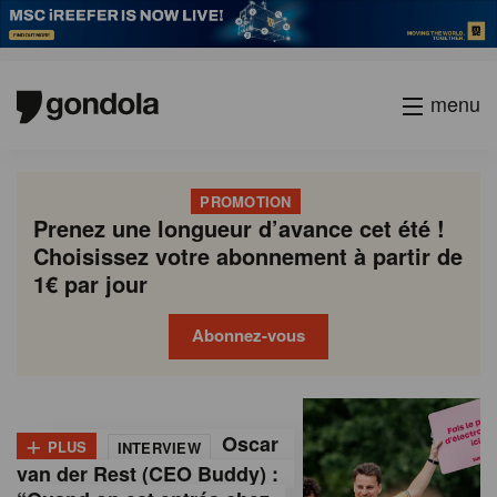
menu
PROMOTION
Prenez une longueur d’avance cet été !
Choisissez votre abonnement à partir de
1€ par jour
Abonnez-vous
G
Gondola
Gondola
academy
society
o
+
Oscar
PLUS
INTERVIEW
n
van der Rest (CEO Buddy) :