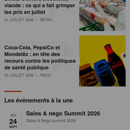
s
viande : ce qui a fait grimper
les prix en juillet
s
31 JUILLET 2026
• RETAIL
u
r
l
Coca-Cola, PepsiCo et
Mondelēz : en tête des
e
recours contre les politiques
r
de santé publique
30 JUILLET 2026
• FMCG
e
t
a
Les événements à la une
i
Sales & nego Summit 2026
JEU
l
24
Sales & Nego summit 2026
SEPT