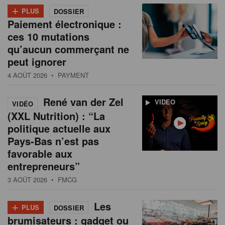
+
PLUS
DOSSIER
Paiement électronique :
ces 10 mutations
qu’aucun commerçant ne
peut ignorer
4 AOÛT 2026
• PAYMENT
René van der Zel
VIDEO
VIDÉO
(XXL Nutrition) : “La
politique actuelle aux
Pays-Bas n’est pas
favorable aux
entrepreneurs”
3 AOÛT 2026
• FMCG
+
Les
PLUS
DOSSIER
brumisateurs : gadget ou