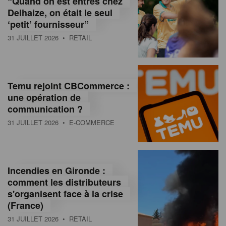
“Quand on est entrés chez
d
Delhaize, on était le seul
‘petit’ fournisseur”
o
31 JUILLET 2026
• RETAIL
l
a
M
Temu rejoint CBCommerce :
une opération de
a
communication ?
g
31 JUILLET 2026
• E-COMMERCE
a
z
Incendies en Gironde :
i
comment les distributeurs
n
s'organisent face à la crise
(France)
e
31 JUILLET 2026
• RETAIL