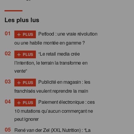
Les plus lus
+
Petfood : une vraie révolution
PLUS
ou une habile montée en gamme ?
+
“Le retail media crée
PLUS
l’intention, le terrain la transforme en
vente”
+
Publicité en magasin : les
PLUS
franchisés veulent reprendre la main
+
Paiement électronique : ces
PLUS
10 mutations qu’aucun commerçant ne
peut ignorer
René van der Zel (XXL Nutrition) : “La