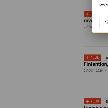
s
cook
+
PLUS
D
u
révolutio
Pl
7 AOÛT 2026
• 
r
l
+
PLUS
D
e
l’intention
6 AOÛT 2026
• 
r
e
+
PLUS
D
franchisés