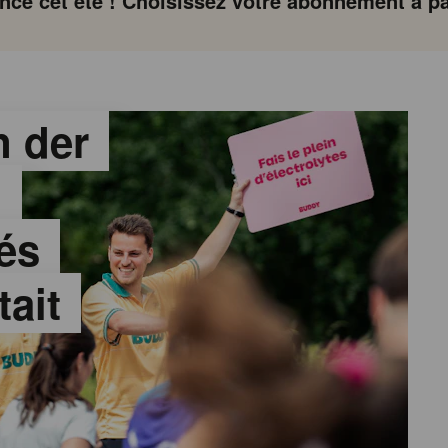
ce cet été ! Choisissez votre abonnement à par
 der
:
és
tait