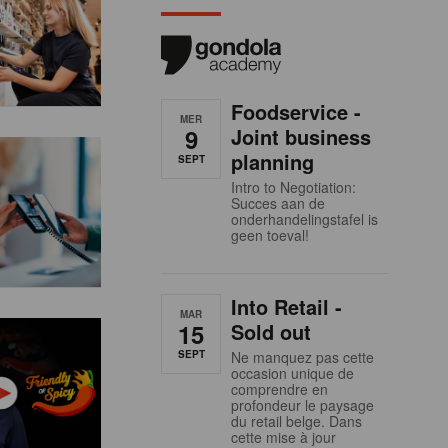
Foodservice -
MER
9
Joint business
planning
SEPT
Intro to Negotiation:
Succes aan de
onderhandelingstafel is
geen toeval!
Into Retail -
MAR
15
Sold out
SEPT
Ne manquez pas cette
occasion unique de
comprendre en
profondeur le paysage
du retail belge. Dans
cette mise à jour