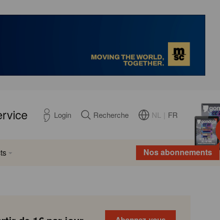
ervice
NL
|
FR
Login
Recherche
Nos abonnements
ts
Abonnez-vous