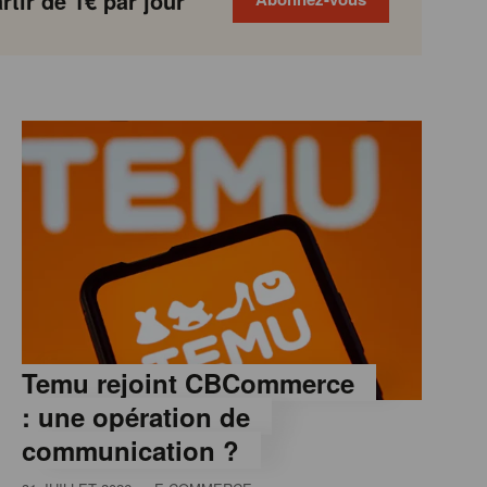
tir de 1€ par jour
Temu rejoint CBCommerce
: une opération de
communication ?