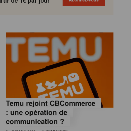
tir de 1€ par jour
Temu rejoint CBCommerce
: une opération de
communication ?