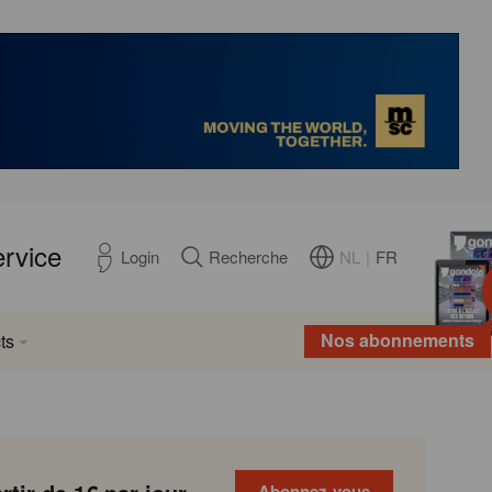
ervice
NL
|
FR
Login
Recherche
Nos abonnements
ts
Abonnez-vous