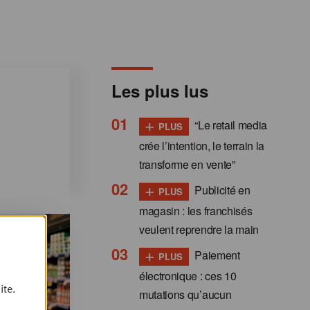
Les plus lus
+
“Le retail media
PLUS
crée l’intention, le terrain la
transforme en vente”
+
Publicité en
PLUS
magasin : les franchisés
veulent reprendre la main
+
Paiement
PLUS
électronique : ces 10
ite.
mutations qu’aucun