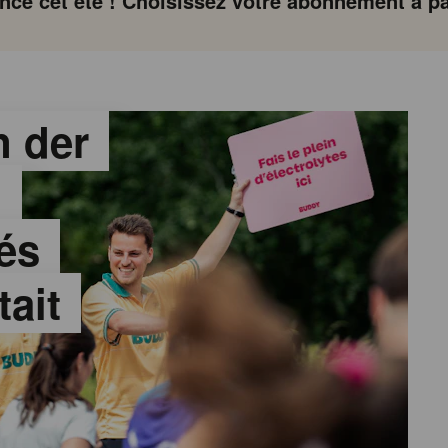
ce cet été ! Choisissez votre abonnement à par
 der
:
és
tait