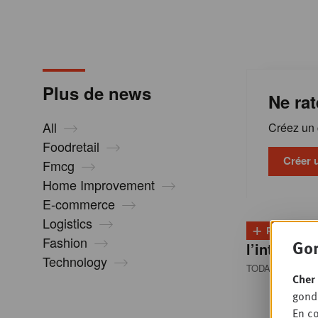
m
a
Plus de news
Ne rat
t
All
Créez un c
i
Foodretail
Créer 
Fmcg
Home Improvement
o
E-commerce
Logistics
+
n
PLUS
D
Fashion
Gon
l’intention
Technology
TODAY 08:30
• 
s
Cher 
gondo
En co