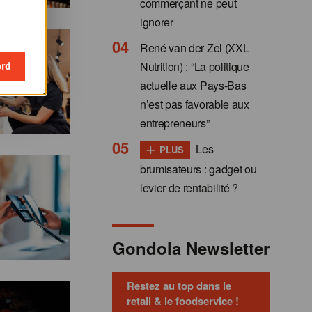
commerçant ne peut
ignorer
René van der Zel (XXL
ord
Nutrition) : “La politique
actuelle aux Pays-Bas
n’est pas favorable aux
entrepreneurs”
+
Les
PLUS
brumisateurs : gadget ou
levier de rentabilité ?
Gondola Newsletter
Restez au top dans le
retail & le foodservice !