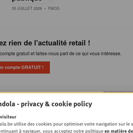
30 JUILLET 2026
• FMCG
ez rien de l'actualité retail !
ompte gratuit et faites-nous part de ce qui vous intéresse.
un compte GRATUIT !
“Le retail media crée
OSSIER
dola - privacy & cookie policy
, le terrain la transforme en vente”
MARKETING
visiteur
la.be utilise des cookies pour optimiser votre navigation sur le s
ntinuant à naviguer, vous acceptez notre politique
en matière de