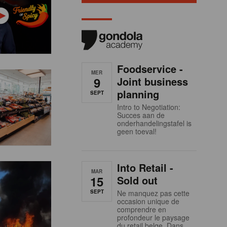
Foodservice -
MER
9
Joint business
planning
SEPT
Intro to Negotiation:
Succes aan de
onderhandelingstafel is
geen toeval!
Into Retail -
MAR
15
Sold out
SEPT
Ne manquez pas cette
occasion unique de
comprendre en
profondeur le paysage
du retail belge. Dans