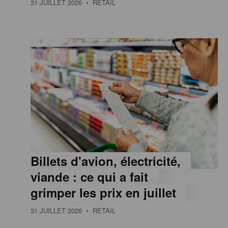
31 JUILLET 2026
• RETAIL
e
,
I
n
f
Billets d'avion, électricité,
o
viande : ce qui a fait
grimper les prix en juillet
r
31 JUILLET 2026
• RETAIL