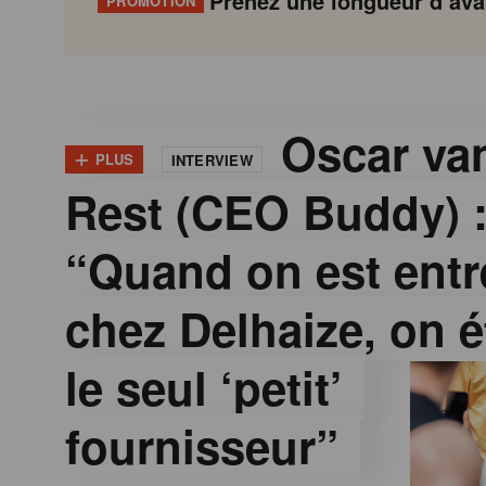
Prenez une longueur d’avan
PROMOTION
G
Gondola
Gondola
academy
society
o
Oscar van
+
PLUS
INTERVIEW
Rest (CEO Buddy) 
n
“Quand on est entr
d
chez Delhaize, on é
o
le seul ‘petit’
l
fournisseur”