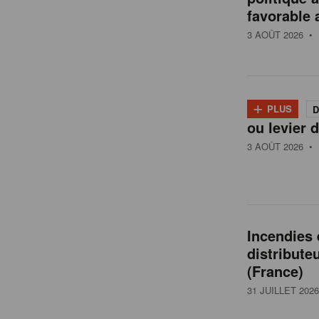
t
favorable 
a
3 AOÛT 2026
• 
i
+
PLUS
D
l
ou levier d
3 AOÛT 2026
• 
e
n
Incendies
distribute
B
(France)
31 JUILLET 2026
e