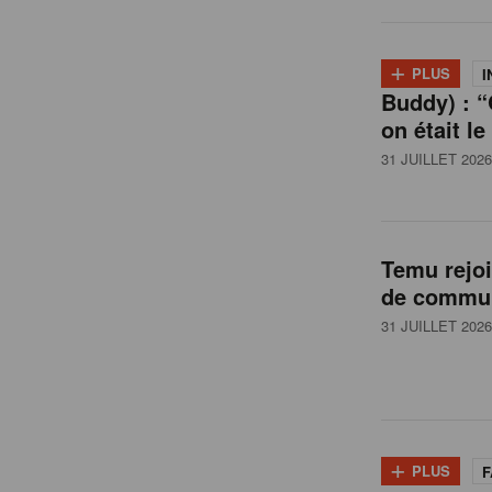
l
+
PLUS
I
Buddy) : “
g
on était le
31 JUILLET 2026
i
q
Temu rejo
de commun
u
31 JUILLET 2026
e
+
PLUS
F