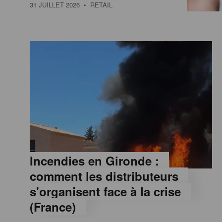
a
31 JUILLET 2026
• RETAIL
M
a
g
a
z
Incendies en Gironde :
comment les distributeurs
i
s'organisent face à la crise
(France)
n