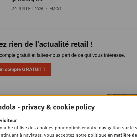
30 JUILLET 2026
• FMCG
ez rien de l'actualité retail !
ompte gratuit et faites-nous part de ce qui vous intéresse.
un compte GRATUIT !
“Le retail media crée
OSSIER
dola - privacy & cookie policy
, le terrain la transforme en vente”
MARKETING
visiteur
la.be utilise des cookies pour optimiser votre navigation sur le s
ntinuant à naviguer, vous acceptez notre politique
en matière de