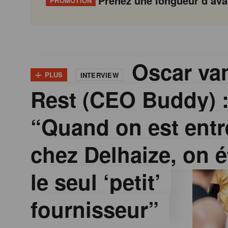
Prenez une longueur d’avan
PROMOTION
G
Gondola
Gondola
academy
society
o
Oscar van
+
PLUS
INTERVIEW
Rest (CEO Buddy) 
n
“Quand on est entr
d
chez Delhaize, on é
o
le seul ‘petit’
l
fournisseur”