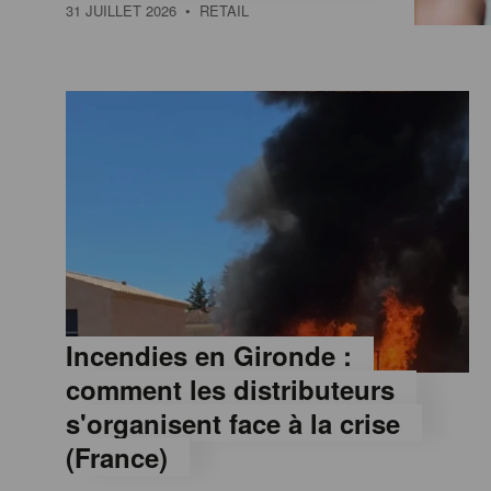
a
31 JUILLET 2026
• RETAIL
M
a
g
a
z
Incendies en Gironde :
comment les distributeurs
i
s'organisent face à la crise
(France)
n