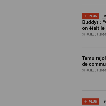
l
+
PLUS
I
Buddy) : “
g
on était le
31 JUILLET 2026
i
q
Temu rejo
de commun
u
31 JUILLET 2026
e
+
PLUS
F