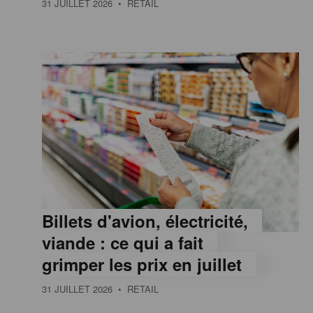
31 JUILLET 2026
• RETAIL
e
,
I
n
f
Billets d'avion, électricité,
o
viande : ce qui a fait
grimper les prix en juillet
r
31 JUILLET 2026
• RETAIL