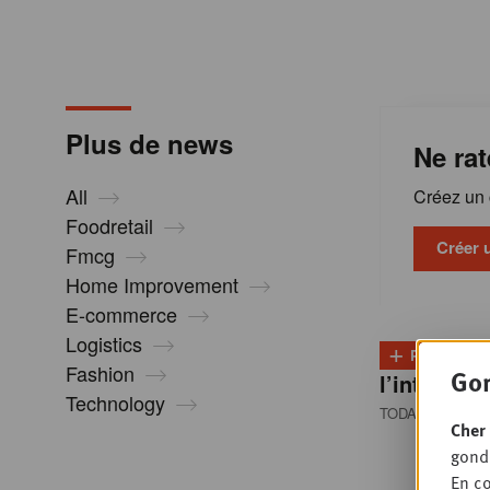
m
a
Plus de news
Ne rat
t
All
Créez un c
i
Foodretail
Créer 
Fmcg
Home Improvement
o
E-commerce
Logistics
+
n
PLUS
D
Fashion
Gon
l’intention
Technology
TODAY 08:30
• 
s
Cher 
gondo
En co