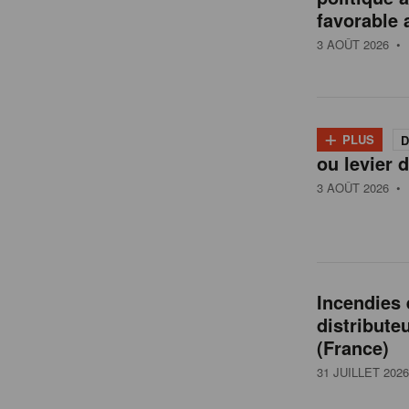
t
favorable 
a
3 AOÛT 2026
• 
i
+
PLUS
D
l
ou levier d
3 AOÛT 2026
• 
e
n
Incendies
distribute
B
(France)
31 JUILLET 2026
e