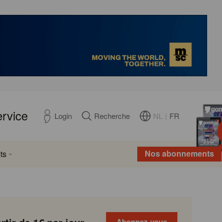
ervice
NL
|
FR
Login
Recherche
Nos abonnements
ts
Abonnez-vous