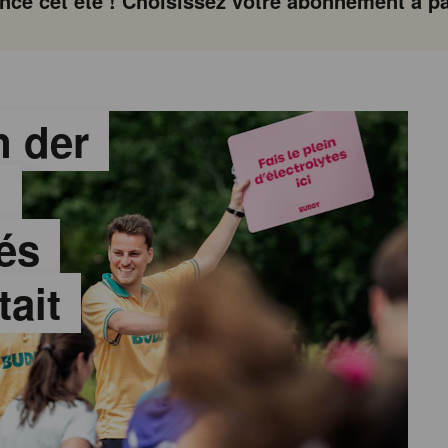
ce cet été ! Choisissez votre abonnement à par
 der
:
és
tait