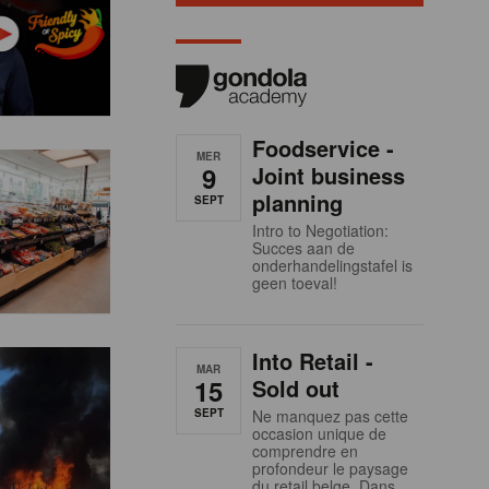
Foodservice -
MER
9
Joint business
planning
SEPT
Intro to Negotiation:
Succes aan de
onderhandelingstafel is
geen toeval!
Into Retail -
MAR
15
Sold out
SEPT
Ne manquez pas cette
occasion unique de
comprendre en
profondeur le paysage
du retail belge. Dans