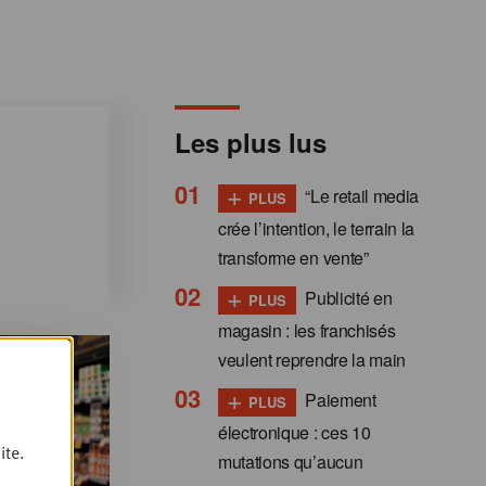
Les plus lus
+
“Le retail media
PLUS
crée l’intention, le terrain la
transforme en vente”
+
Publicité en
PLUS
magasin : les franchisés
veulent reprendre la main
+
Paiement
PLUS
électronique : ces 10
ite.
mutations qu’aucun