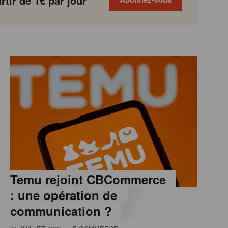
tir de 1€ par jour
Temu rejoint CBCommerce
: une opération de
communication ?