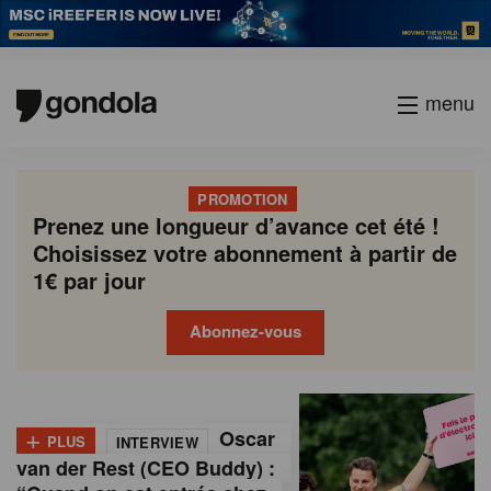
menu
PROMOTION
Prenez une longueur d’avance cet été !
Choisissez votre abonnement à partir de
1€ par jour
Abonnez-vous
G
Gondola
Gondola
academy
society
o
+
Oscar
PLUS
INTERVIEW
n
van der Rest (CEO Buddy) :