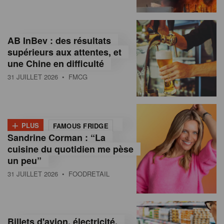
,
I
AB InBev : des résultats
n
supérieurs aux attentes, et
f
une Chine en difficulté
o
31 JUILLET 2026
• FMCG
r
m
+
PLUS
FAMOUS FRIDGE
a
Sandrine Corman : “La
cuisine du quotidien me pèse
t
un peu”
i
31 JUILLET 2026
• FOODRETAIL
o
n
Billets d'avion, électricité,