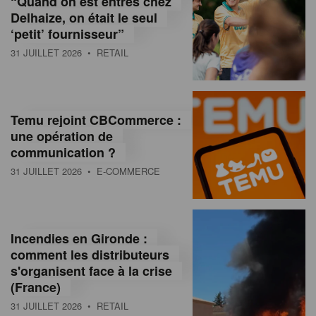
“Quand on est entrés chez
d
Delhaize, on était le seul
‘petit’ fournisseur”
o
31 JUILLET 2026
• RETAIL
l
a
M
Temu rejoint CBCommerce :
une opération de
a
communication ?
g
31 JUILLET 2026
• E-COMMERCE
a
z
Incendies en Gironde :
i
comment les distributeurs
n
s'organisent face à la crise
(France)
e
31 JUILLET 2026
• RETAIL