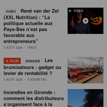
René van der Zel
VIDEO
VIDÉO
(XXL Nutrition) : “La
politique actuelle aux
Pays-Bas n’est pas
favorable aux
entrepreneurs”
3 AOÛT 2026
• FMCG
+
Les
PLUS
DOSSIER
brumisateurs : gadget ou
levier de rentabilité ?
3 AOÛT 2026
• FOODRETAIL
Incendies en Gironde :
comment les distributeurs
s'organisent face à la