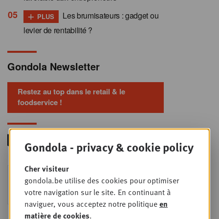
+
Les brumisateurs : gadget ou
PLUS
levier de rentabilité ?
Gondola Newsletter
Restez au top dans le retail & le
foodservice !
Gondola - privacy & cookie policy
Cher visiteur
Foodservice - Joint
MER
gondola.be utilise des cookies pour optimiser
9
business planning
votre navigation sur le site. En continuant à
SEPT
Intro to Negotiation: Succes aan de
naviguer, vous acceptez notre politique
en
onderhandelingstafel is geen toeval!
matière de cookies
.