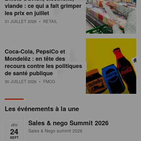
s
viande : ce qui a fait grimper
les prix en juillet
s
31 JUILLET 2026
• RETAIL
u
r
l
Coca-Cola, PepsiCo et
Mondelēz : en tête des
e
recours contre les politiques
r
de santé publique
30 JUILLET 2026
• FMCG
e
t
a
Les événements à la une
i
Sales & nego Summit 2026
JEU
l
24
Sales & Nego summit 2026
SEPT