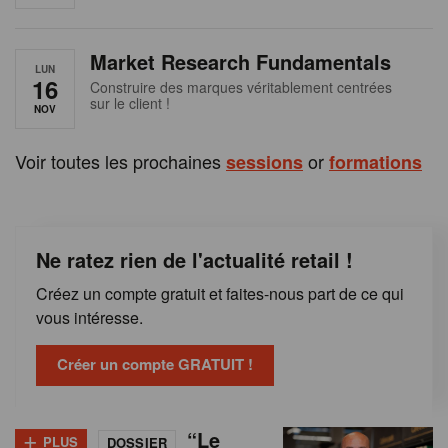
e
n
Market Research Fundamentals
B
LUN
16
Construire des marques véritablement centrées
sur le client !
e
NOV
l
Voir toutes les prochaines
or
sessions
formations
g
i
Ne ratez rien de l'actualité retail !
q
Créez un compte gratuit et faites-nous part de ce qui
u
vous intéresse.
e
Créer un compte GRATUIT !
+
“Le
PLUS
DOSSIER