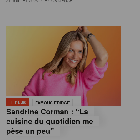
31 JUILLET 2026
• E-COMMERCE
+
PLUS
FAMOUS FRIDGE
Sandrine Corman : “La
cuisine du quotidien me
pèse un peu”