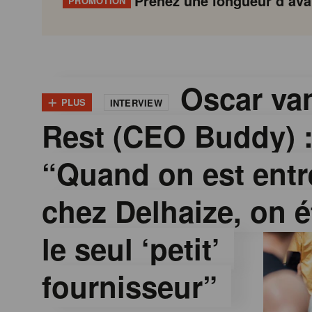
Prenez une longueur d’avan
PROMOTION
G
Gondola
Gondola
academy
society
o
Oscar van
+
PLUS
INTERVIEW
Rest (CEO Buddy) 
n
“Quand on est entr
d
chez Delhaize, on é
o
le seul ‘petit’
l
fournisseur”