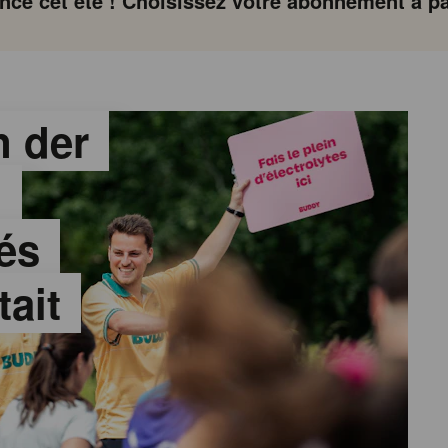
ce cet été ! Choisissez votre abonnement à par
 der
:
és
tait