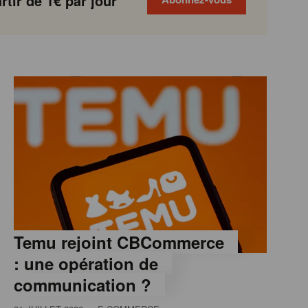
tir de 1€ par jour
Temu rejoint CBCommerce
: une opération de
communication ?