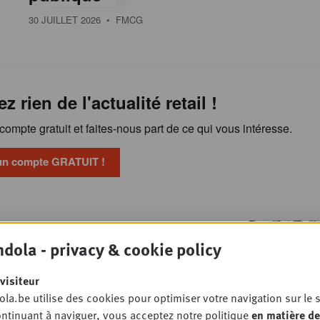
30 JUILLET 2026
• FMCG
ez rien de l'actualité retail !
ompte gratuit et faites-nous part de ce qui vous intéresse.
un compte GRATUIT !
Publicité en magasin : les
OSSIER
dola - privacy & cookie policy
 veulent reprendre la main
TAIL
visiteur
la.be utilise des cookies pour optimiser votre navigation sur le s
ntinuant à naviguer, vous acceptez notre politique
en matière de