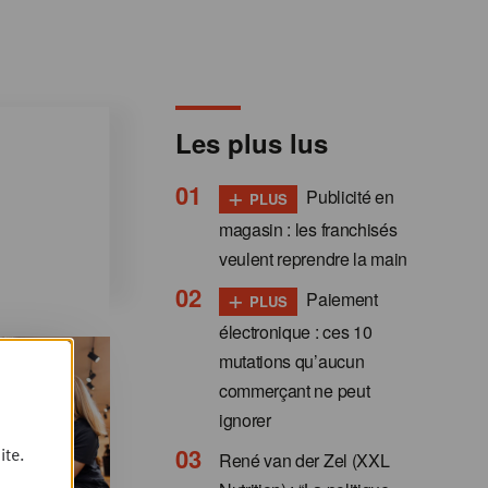
Les plus lus
+
Publicité en
PLUS
magasin : les franchisés
veulent reprendre la main
+
Paiement
PLUS
électronique : ces 10
mutations qu’aucun
commerçant ne peut
ignorer
ite.
René van der Zel (XXL