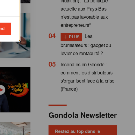
Nutrition) : “La politique
actuelle aux Pays-Bas
n’est pas favorable aux
entrepreneurs”
ord
+
Les
PLUS
brumisateurs : gadget ou
levier de rentabilité ?
Incendies en Gironde :
comment les distributeurs
s'organisent face à la crise
(France)
Gondola Newsletter
Restez au top dans le