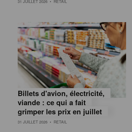
31 JUILLET 2026
• RETAIL
e
,
I
n
f
Billets d'avion, électricité,
o
viande : ce qui a fait
grimper les prix en juillet
r
31 JUILLET 2026
• RETAIL