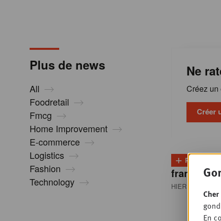
m
a
Plus de news
Ne rat
t
All
Créez un c
i
Foodretail
Créer 
Fmcg
Home Improvement
o
E-commerce
Logistics
+
n
PLUS
D
Fashion
Gon
franchisés
Technology
HIER 08:30
• RE
s
Cher 
gondo
En co