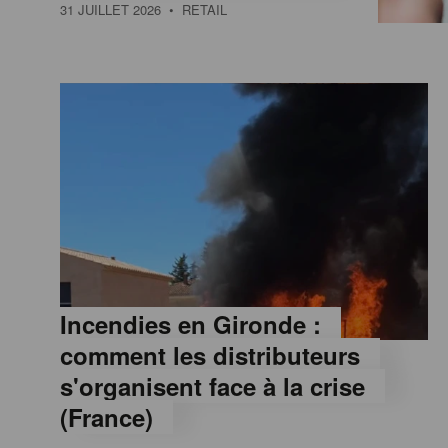
a
31 JUILLET 2026
• RETAIL
M
a
g
a
z
Incendies en Gironde :
comment les distributeurs
i
s'organisent face à la crise
(France)
n