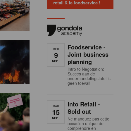
retail & le foodservice !
Foodservice -
MER
9
Joint business
planning
SEPT
Intro to Negotiation:
Succes aan de
onderhandelingstafel is
geen toeval!
Into Retail -
MAR
15
Sold out
SEPT
Ne manquez pas cette
occasion unique de
comprendre en