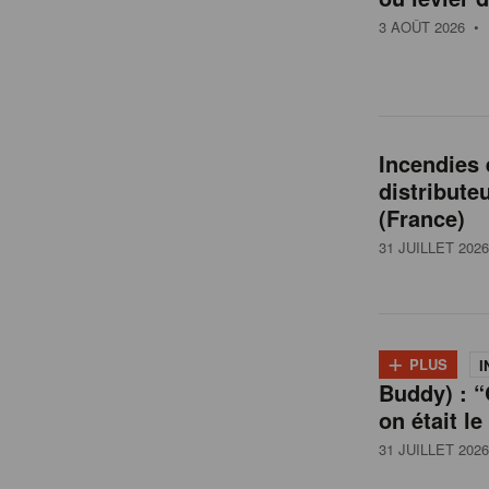
t
3 AOÛT 2026
• 
a
i
Incendies
distribute
l
(France)
31 JUILLET 2026
e
n
+
PLUS
I
Buddy) : “
B
on était le
31 JUILLET 2026
e