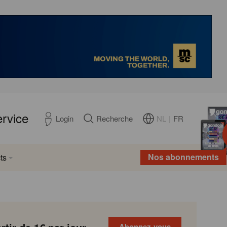
ervice
NL
|
FR
Login
Recherche
Nos abonnements
ts
Abonnez-vous