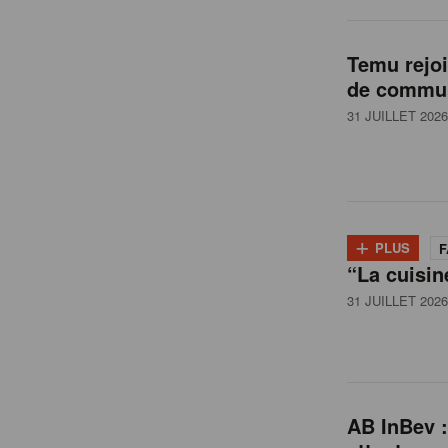
l
Temu rejo
de commun
g
31 JUILLET 2026
i
q
+
PLUS
F
“La cuisin
u
31 JUILLET 2026
e
AB InBev :