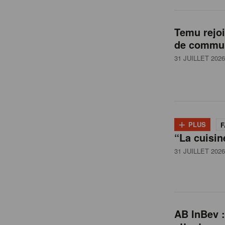
l
Temu rejo
de commun
g
31 JUILLET 2026
i
q
+
PLUS
F
“La cuisin
u
31 JUILLET 2026
e
AB InBev :