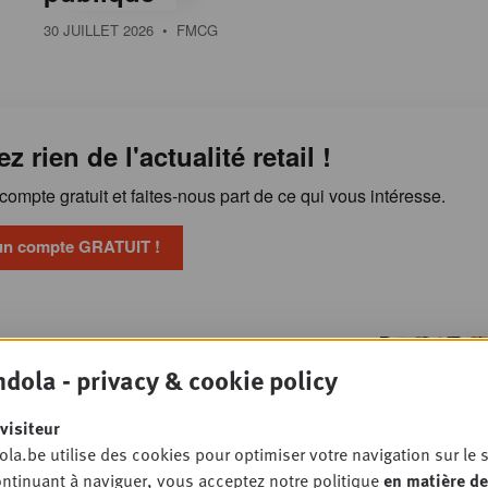
30 JUILLET 2026
• FMCG
ez rien de l'actualité retail !
ompte gratuit et faites-nous part de ce qui vous intéresse.
un compte GRATUIT !
Publicité en magasin : les
OSSIER
dola - privacy & cookie policy
 veulent reprendre la main
TAIL
visiteur
la.be utilise des cookies pour optimiser votre navigation sur le s
ntinuant à naviguer, vous acceptez notre politique
en matière de