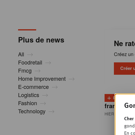
m
a
Plus de news
Ne rat
t
All
Créez un c
i
Foodretail
Créer 
Fmcg
Home Improvement
o
E-commerce
Logistics
+
n
PLUS
D
Fashion
Gon
franchisés
Technology
HIER 08:30
• RE
s
Cher 
gondo
En co