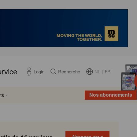
ervice
NL
|
FR
Login
Recherche
Nos abonnements
ts
Abonnez-vous