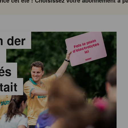
ce cet été ! Choisissez votre abonnement à par
 der
:
és
tait