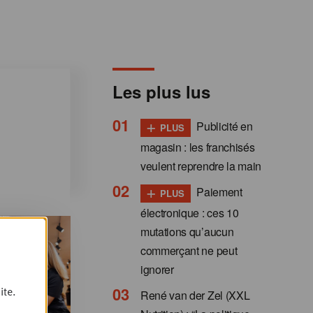
Les plus lus
+
Publicité en
PLUS
magasin : les franchisés
veulent reprendre la main
+
Paiement
PLUS
électronique : ces 10
mutations qu’aucun
commerçant ne peut
ignorer
ite.
René van der Zel (XXL