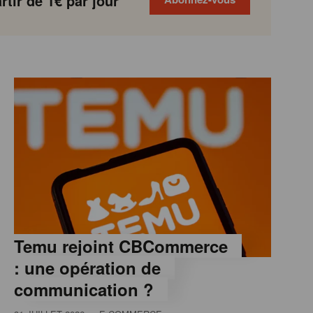
tir de 1€ par jour
Temu rejoint CBCommerce
: une opération de
communication ?