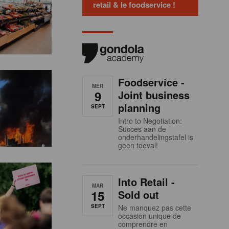
retail & le foodservice !
Foodservice -
MER
9
Joint business
planning
SEPT
Intro to Negotiation:
Succes aan de
onderhandelingstafel is
geen toeval!
Into Retail -
MAR
15
Sold out
SEPT
Ne manquez pas cette
occasion unique de
comprendre en