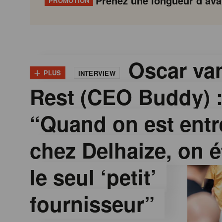
Prenez une longueur d’avan
PROMOTION
G
Gondola
Gondola
academy
society
o
Oscar van
+
PLUS
INTERVIEW
Rest (CEO Buddy) 
n
“Quand on est entr
d
chez Delhaize, on é
o
le seul ‘petit’
l
fournisseur”