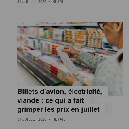
31 JUILLET 2026
• RETAIL
e
,
I
n
f
Billets d'avion, électricité,
o
viande : ce qui a fait
grimper les prix en juillet
r
31 JUILLET 2026
• RETAIL