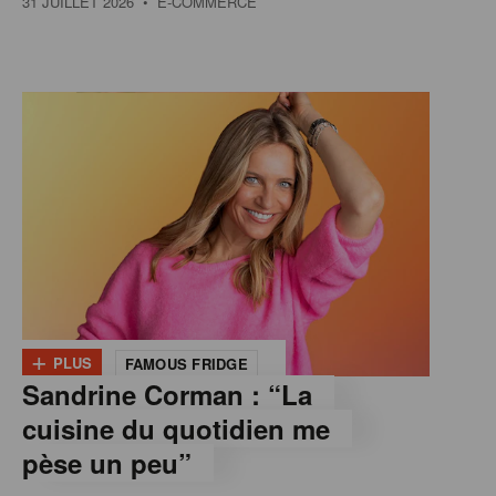
31 JUILLET 2026
• E-COMMERCE
+
PLUS
FAMOUS FRIDGE
Sandrine Corman : “La
cuisine du quotidien me
pèse un peu”