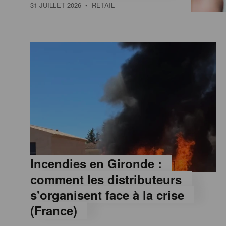
a
31 JUILLET 2026
• RETAIL
M
a
g
a
z
Incendies en Gironde :
comment les distributeurs
i
s'organisent face à la crise
(France)
n