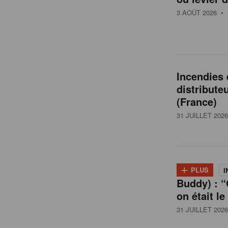
t
3 AOÛT 2026
• 
a
i
Incendies
distribute
l
(France)
31 JUILLET 2026
e
n
+
PLUS
I
Buddy) : “
B
on était le
31 JUILLET 2026
e