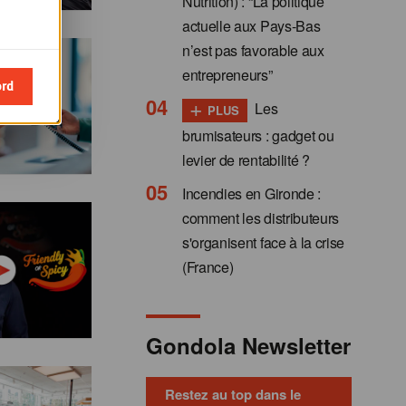
Nutrition) : “La politique
actuelle aux Pays-Bas
n’est pas favorable aux
entrepreneurs”
ord
+
Les
PLUS
brumisateurs : gadget ou
levier de rentabilité ?
Incendies en Gironde :
comment les distributeurs
s'organisent face à la crise
(France)
Gondola Newsletter
Restez au top dans le