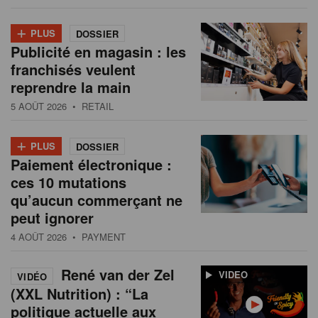
+
PLUS
DOSSIER
Publicité en magasin : les
franchisés veulent
reprendre la main
5 AOÛT 2026
• RETAIL
+
PLUS
DOSSIER
Paiement électronique :
ces 10 mutations
qu’aucun commerçant ne
peut ignorer
4 AOÛT 2026
• PAYMENT
René van der Zel
VIDEO
VIDÉO
(XXL Nutrition) : “La
politique actuelle aux