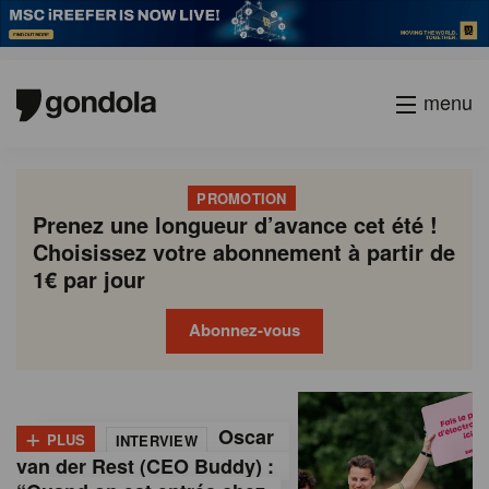
menu
PROMOTION
Prenez une longueur d’avance cet été !
Choisissez votre abonnement à partir de
1€ par jour
Abonnez-vous
G
Gondola
Gondola
academy
society
o
+
Oscar
PLUS
INTERVIEW
n
van der Rest (CEO Buddy) :