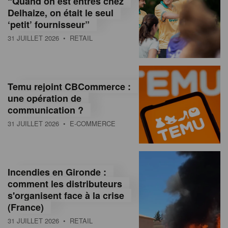
“Quand on est entrés chez
d
Delhaize, on était le seul
‘petit’ fournisseur”
o
31 JUILLET 2026
• RETAIL
l
a
M
Temu rejoint CBCommerce :
une opération de
a
communication ?
g
31 JUILLET 2026
• E-COMMERCE
a
z
Incendies en Gironde :
i
comment les distributeurs
n
s'organisent face à la crise
(France)
e
31 JUILLET 2026
• RETAIL