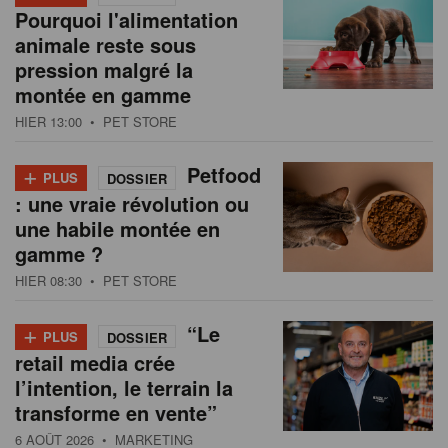
Pourquoi l'alimentation
animale reste sous
pression malgré la
montée en gamme
HIER 13:00
• PET STORE
+
Petfood
PLUS
DOSSIER
: une vraie révolution ou
une habile montée en
gamme ?
HIER 08:30
• PET STORE
+
“Le
PLUS
DOSSIER
retail media crée
l’intention, le terrain la
transforme en vente”
6 AOÛT 2026
• MARKETING