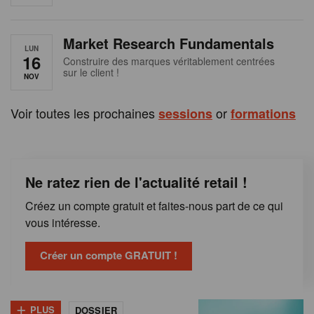
e
n
Market Research Fundamentals
B
LUN
16
Construire des marques véritablement centrées
sur le client !
e
NOV
l
Voir toutes les prochaines
or
sessions
formations
g
i
Ne ratez rien de l'actualité retail !
q
Créez un compte gratuit et faites-nous part de ce qui
u
vous intéresse.
e
Créer un compte GRATUIT !
+
PLUS
DOSSIER