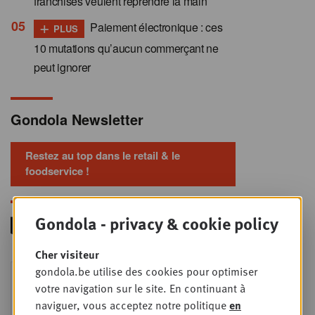
franchisés veulent reprendre la main
+
Paiement électronique : ces
PLUS
10 mutations qu’aucun commerçant ne
peut ignorer
Gondola Newsletter
Restez au top dans le retail & le
foodservice !
Gondola - privacy & cookie policy
Cher visiteur
Foodservice - Joint
gondola.be utilise des cookies pour optimiser
MER
9
business planning
votre navigation sur le site. En continuant à
naviguer, vous acceptez notre politique
en
SEPT
Intro to Negotiation: Succes aan de