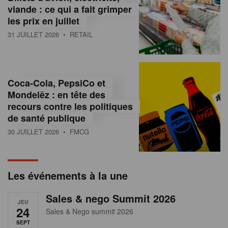
s
viande : ce qui a fait grimper
les prix en juillet
s
31 JUILLET 2026
• RETAIL
u
r
l
Coca-Cola, PepsiCo et
Mondelēz : en tête des
e
recours contre les politiques
r
de santé publique
30 JUILLET 2026
• FMCG
e
t
a
Les événements à la une
i
Sales & nego Summit 2026
JEU
l
24
Sales & Nego summit 2026
SEPT