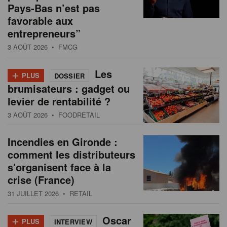
Pays-Bas n’est pas
favorable aux
entrepreneurs”
3 AOÛT 2026
• FMCG
+
Les
PLUS
DOSSIER
brumisateurs : gadget ou
levier de rentabilité ?
3 AOÛT 2026
• FOODRETAIL
Incendies en Gironde :
comment les distributeurs
s'organisent face à la
crise (France)
31 JUILLET 2026
• RETAIL
+
Oscar
PLUS
INTERVIEW