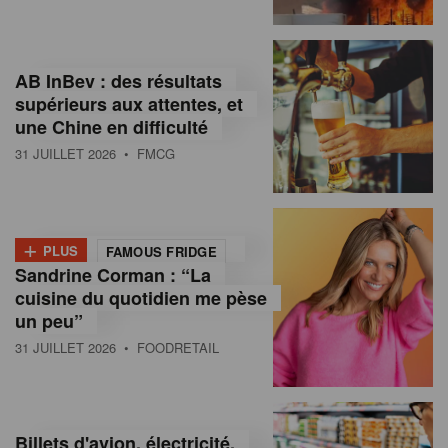
,
I
AB InBev : des résultats
n
supérieurs aux attentes, et
f
une Chine en difficulté
o
31 JUILLET 2026
• FMCG
r
m
+
PLUS
FAMOUS FRIDGE
a
Sandrine Corman : “La
cuisine du quotidien me pèse
t
un peu”
i
31 JUILLET 2026
• FOODRETAIL
o
n
Billets d'avion, électricité,