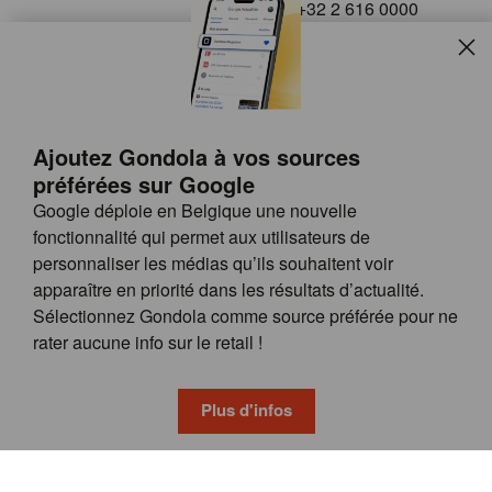
+32 2 616 0000
info@gondola.be
Slui
Follow us on
Ajoutez Gondola à vos sources
préférées sur Google
Google déploie en Belgique une nouvelle
fonctionnalité qui permet aux utilisateurs de
personnaliser les médias qu’ils souhaitent voir
apparaître en priorité dans les résultats d’actualité.
Site
© GONDOLA GROUP
Sélectionnez Gondola comme source préférée pour ne
by
FAQ
rater aucune info sur le retail !
wieni
POSSIBILITÉS DE PUBLICITÉ
CONDITIONS GÉNÉRALES
Plus d'infos
PRIVACY & COOKIE POLICY