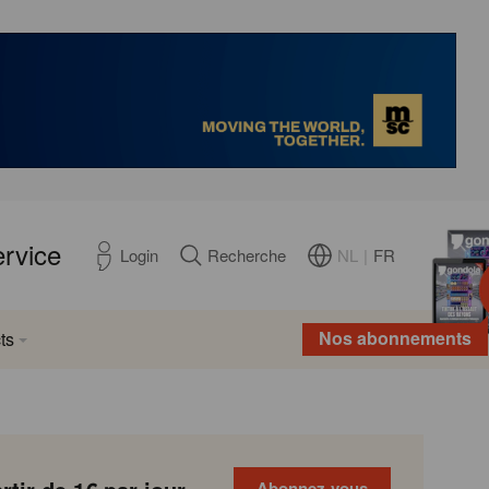
ervice
NL
|
FR
Login
Recherche
Nos abonnements
ts
Abonnez-vous