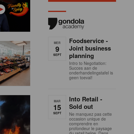
Foodservice -
MER
9
Joint business
planning
SEPT
Intro to Negotiation:
Succes aan de
onderhandelingstafel is
geen toeval!
Into Retail -
MAR
15
Sold out
SEPT
Ne manquez pas cette
occasion unique de
comprendre en
profondeur le paysage
du retail belge. Dans