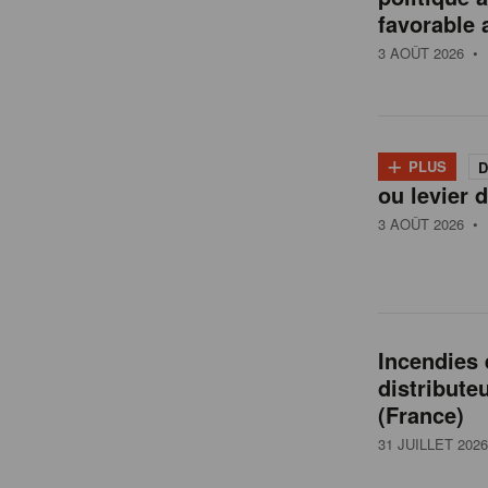
t
favorable 
a
3 AOÛT 2026
• 
i
+
PLUS
D
l
ou levier d
3 AOÛT 2026
• 
e
n
Incendies
distribute
B
(France)
31 JUILLET 2026
e