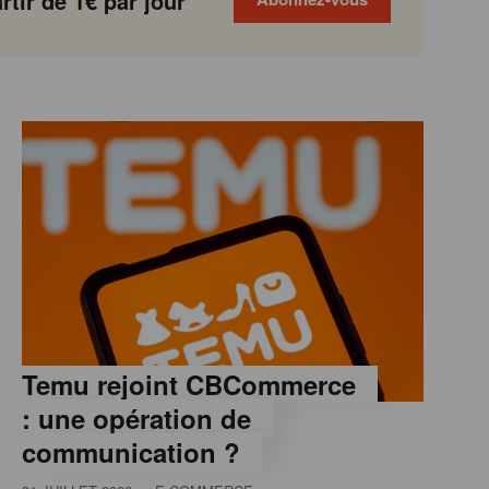
tir de 1€ par jour
Temu rejoint CBCommerce
: une opération de
communication ?