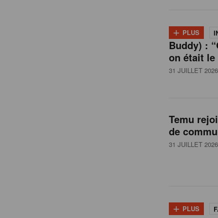
l
+
PLUS
I
Buddy) : “
g
on était le
31 JUILLET 2026
i
q
Temu rejo
de commun
u
31 JUILLET 2026
e
+
PLUS
F