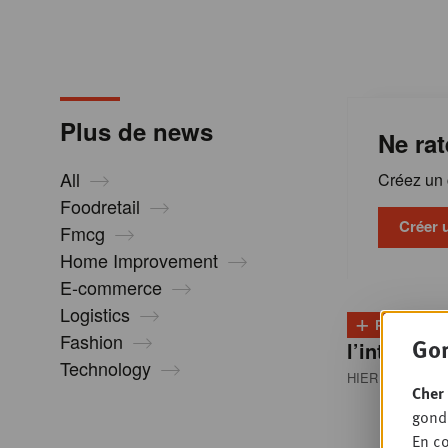
m
a
Plus de news
Ne rat
t
All
Créez un c
i
Foodretail
Créer 
Fmcg
Home Improvement
o
E-commerce
Logistics
+
n
PLUS
D
Fashion
Gon
l’intention
Technology
HIER 08:30
• M
s
Cher 
gondo
En co