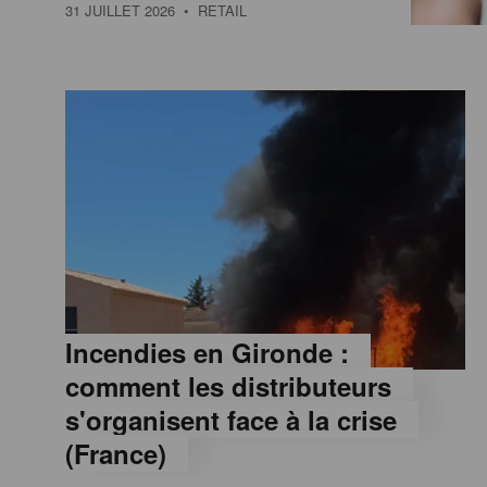
a
31 JUILLET 2026
• RETAIL
M
a
g
a
z
Incendies en Gironde :
comment les distributeurs
i
s'organisent face à la crise
(France)
n