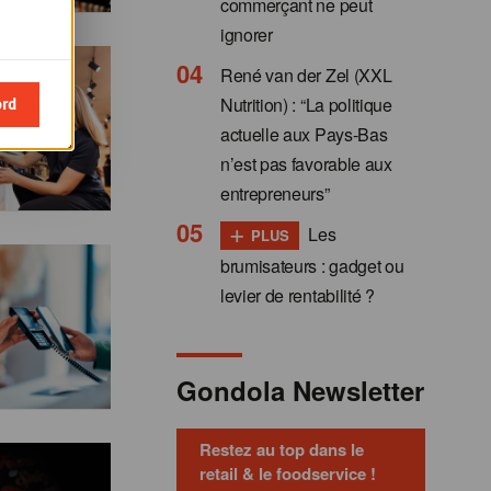
commerçant ne peut
ignorer
René van der Zel (XXL
ord
Nutrition) : “La politique
actuelle aux Pays-Bas
n’est pas favorable aux
entrepreneurs”
+
Les
PLUS
brumisateurs : gadget ou
levier de rentabilité ?
Gondola Newsletter
Restez au top dans le
retail & le foodservice !