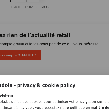
30 JUILLET 2026
• FMCG
ez rien de l'actualité retail !
ompte gratuit et faites-nous part de ce qui vous intéresse.
un compte GRATUIT !
“Le retail media crée
OSSIER
dola - privacy & cookie policy
, le terrain la transforme en vente”
ARKETING
visiteur
la.be utilise des cookies pour optimiser votre navigation sur le s
ntinuant à naviguer, vous acceptez notre politique
en matière de