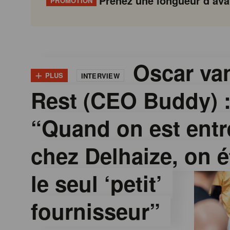
Prenez une longueur d’avan
PROMOTION
G
Gondola
Gondola
academy
society
o
Oscar van
+
PLUS
INTERVIEW
Rest (CEO Buddy) 
n
“Quand on est entr
d
chez Delhaize, on é
o
le seul ‘petit’
l
fournisseur”