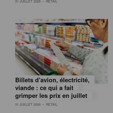
31 JUILLET 2026
• RETAIL
e
,
I
n
f
Billets d'avion, électricité,
o
viande : ce qui a fait
grimper les prix en juillet
r
31 JUILLET 2026
• RETAIL