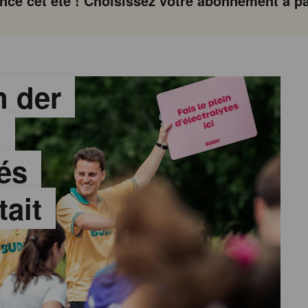
ce cet été ! Choisissez votre abonnement à par
 der
:
és
tait