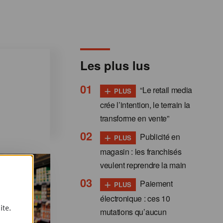
Les plus lus
+
“Le retail media
PLUS
crée l’intention, le terrain la
transforme en vente”
+
Publicité en
PLUS
magasin : les franchisés
veulent reprendre la main
+
Paiement
PLUS
électronique : ces 10
ite.
mutations qu’aucun