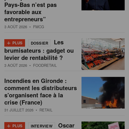
Pays-Bas n’est pas
favorable aux
entrepreneurs”
3 AOÛT 2026
• FMCG
+
Les
PLUS
DOSSIER
brumisateurs : gadget ou
levier de rentabilité ?
3 AOÛT 2026
• FOODRETAIL
Incendies en Gironde :
comment les distributeurs
s'organisent face à la
crise (France)
31 JUILLET 2026
• RETAIL
+
Oscar
PLUS
INTERVIEW