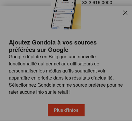
+32 2 616 0000
info@gondola.be
Slui
Follow us on
Ajoutez Gondola à vos sources
préférées sur Google
Google déploie en Belgique une nouvelle
fonctionnalité qui permet aux utilisateurs de
personnaliser les médias qu’ils souhaitent voir
apparaître en priorité dans les résultats d’actualité.
Site
© GONDOLA GROUP
Sélectionnez Gondola comme source préférée pour ne
by
FAQ
rater aucune info sur le retail !
wieni
POSSIBILITÉS DE PUBLICITÉ
CONDITIONS GÉNÉRALES
Plus d'infos
PRIVACY & COOKIE POLICY