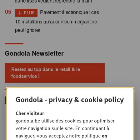
franchisés veulent reprendre la main
+
Paiement électronique : ces
PLUS
10 mutations qu’aucun commerçant ne
peut ignorer
Gondola Newsletter
Restez au top dans le retail & le
foodservice !
Gondola - privacy & cookie policy
Cher visiteur
Foodservice - Joint
gondola.be utilise des cookies pour optimiser
MER
9
business planning
votre navigation sur le site. En continuant à
naviguer, vous acceptez notre politique
en
SEPT
Intro to Negotiation: Succes aan de