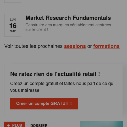
e
n
Market Research Fundamentals
B
LUN
16
Construire des marques véritablement centrées
sur le client !
e
NOV
l
Voir toutes les prochaines
or
sessions
formations
g
i
Ne ratez rien de l'actualité retail !
q
Créez un compte gratuit et faites-nous part de ce qui
u
vous intéresse.
e
Créer un compte GRATUIT !
+
PLUS
DOSSIER