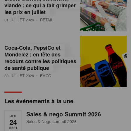
s
viande : ce qui a fait grimper
les prix en juillet
s
31 JUILLET 2026
• RETAIL
u
r
l
Coca-Cola, PepsiCo et
Mondelēz : en tête des
e
recours contre les politiques
r
de santé publique
30 JUILLET 2026
• FMCG
e
t
a
Les événements à la une
i
Sales & nego Summit 2026
JEU
l
24
Sales & Nego summit 2026
SEPT