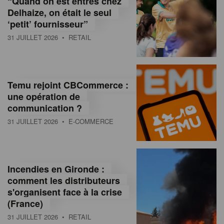
“Quand on est entrés chez
d
Delhaize, on était le seul
‘petit’ fournisseur”
o
31 JUILLET 2026
• RETAIL
l
a
M
Temu rejoint CBCommerce :
une opération de
a
communication ?
g
31 JUILLET 2026
• E-COMMERCE
a
z
Incendies en Gironde :
i
comment les distributeurs
n
s'organisent face à la crise
(France)
e
31 JUILLET 2026
• RETAIL