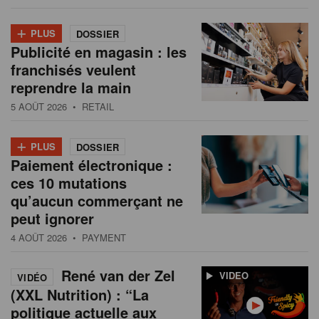
+
PLUS
DOSSIER
Publicité en magasin : les
franchisés veulent
reprendre la main
5 AOÛT 2026
• RETAIL
+
PLUS
DOSSIER
Paiement électronique :
ces 10 mutations
qu’aucun commerçant ne
peut ignorer
4 AOÛT 2026
• PAYMENT
René van der Zel
VIDEO
VIDÉO
(XXL Nutrition) : “La
politique actuelle aux