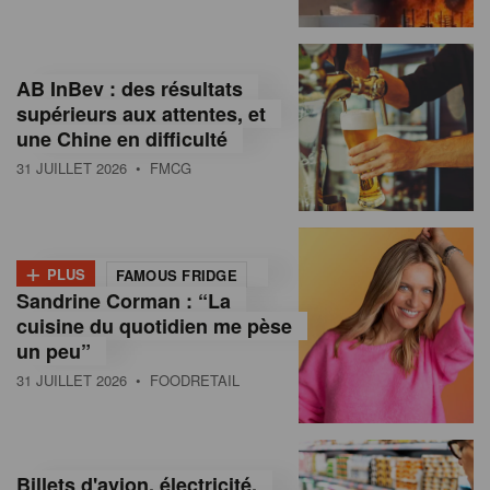
,
I
AB InBev : des résultats
n
supérieurs aux attentes, et
f
une Chine en difficulté
o
31 JUILLET 2026
• FMCG
r
m
+
PLUS
FAMOUS FRIDGE
a
Sandrine Corman : “La
cuisine du quotidien me pèse
t
un peu”
i
31 JUILLET 2026
• FOODRETAIL
o
n
Billets d'avion, électricité,