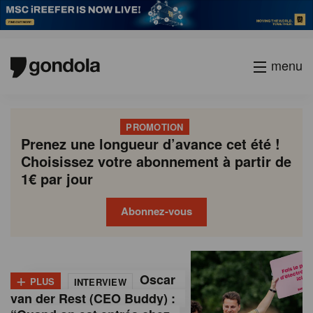
menu
PROMOTION
Prenez une longueur d’avance cet été !
Choisissez votre abonnement à partir de
1€ par jour
Abonnez-vous
G
Gondola
Gondola
academy
society
o
+
Oscar
PLUS
INTERVIEW
n
van der Rest (CEO Buddy) :