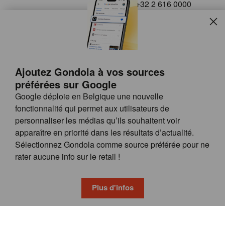
+32 2 616 0000
info@gondola.be
Slui
Follow us on
Ajoutez Gondola à vos sources
préférées sur Google
Google déploie en Belgique une nouvelle
fonctionnalité qui permet aux utilisateurs de
personnaliser les médias qu’ils souhaitent voir
apparaître en priorité dans les résultats d’actualité.
Site
© GONDOLA GROUP
Sélectionnez Gondola comme source préférée pour ne
by
FAQ
rater aucune info sur le retail !
wieni
POSSIBILITÉS DE PUBLICITÉ
CONDITIONS GÉNÉRALES
Plus d'infos
PRIVACY & COOKIE POLICY