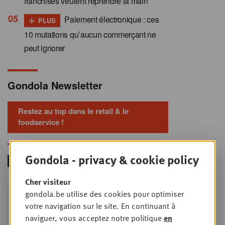
franchisés veulent reprendre la main
+
Paiement électronique : ces
PLUS
10 mutations qu’aucun commerçant ne
peut ignorer
Gondola Newsletter
Restez au top dans le retail & le
foodservice !
Gondola - privacy & cookie policy
Cher visiteur
Foodservice - Joint
gondola.be utilise des cookies pour optimiser
MER
9
business planning
votre navigation sur le site. En continuant à
naviguer, vous acceptez notre politique
en
SEPT
Intro to Negotiation: Succes aan de