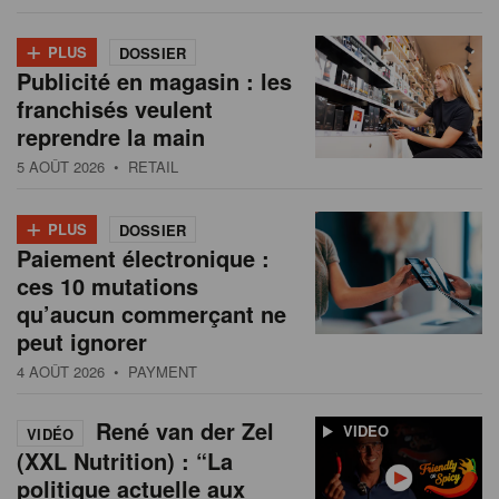
+
PLUS
DOSSIER
Publicité en magasin : les
franchisés veulent
reprendre la main
5 AOÛT 2026
• RETAIL
+
PLUS
DOSSIER
Paiement électronique :
ces 10 mutations
qu’aucun commerçant ne
peut ignorer
4 AOÛT 2026
• PAYMENT
René van der Zel
VIDEO
VIDÉO
(XXL Nutrition) : “La
politique actuelle aux