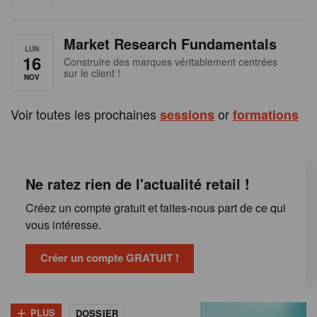
e
n
Market Research Fundamentals
B
LUN
16
Construire des marques véritablement centrées
sur le client !
e
NOV
l
Voir toutes les prochaines
or
sessions
formations
g
i
Ne ratez rien de l'actualité retail !
q
Créez un compte gratuit et faites-nous part de ce qui
u
vous intéresse.
e
Créer un compte GRATUIT !
+
PLUS
DOSSIER