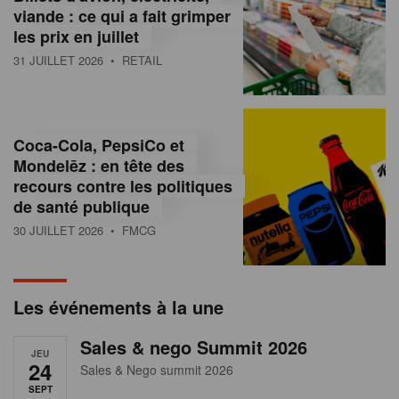
s
viande : ce qui a fait grimper
les prix en juillet
s
31 JUILLET 2026
• RETAIL
u
r
l
Coca-Cola, PepsiCo et
Mondelēz : en tête des
e
recours contre les politiques
r
de santé publique
30 JUILLET 2026
• FMCG
e
t
a
Les événements à la une
i
Sales & nego Summit 2026
JEU
l
24
Sales & Nego summit 2026
SEPT