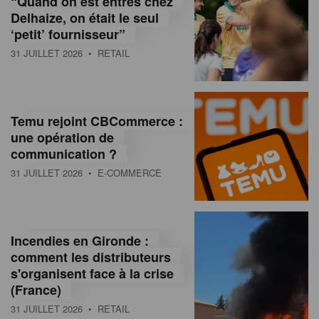
“Quand on est entrés chez
d
Delhaize, on était le seul
‘petit’ fournisseur”
o
31 JUILLET 2026
• RETAIL
l
a
M
Temu rejoint CBCommerce :
une opération de
a
communication ?
g
31 JUILLET 2026
• E-COMMERCE
a
z
Incendies en Gironde :
i
comment les distributeurs
n
s'organisent face à la crise
(France)
e
31 JUILLET 2026
• RETAIL