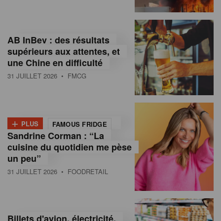
,
I
AB InBev : des résultats
n
supérieurs aux attentes, et
f
une Chine en difficulté
o
31 JUILLET 2026
• FMCG
r
m
+
PLUS
FAMOUS FRIDGE
a
Sandrine Corman : “La
cuisine du quotidien me pèse
t
un peu”
i
31 JUILLET 2026
• FOODRETAIL
o
n
Billets d'avion, électricité,