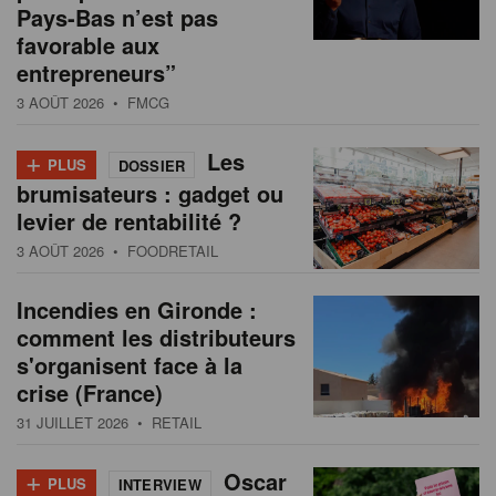
Pays-Bas n’est pas
favorable aux
entrepreneurs”
3 AOÛT 2026
• FMCG
+
Les
PLUS
DOSSIER
brumisateurs : gadget ou
levier de rentabilité ?
3 AOÛT 2026
• FOODRETAIL
Incendies en Gironde :
comment les distributeurs
s'organisent face à la
crise (France)
31 JUILLET 2026
• RETAIL
+
Oscar
PLUS
INTERVIEW