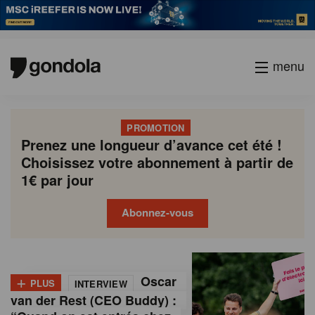
menu
PROMOTION
Prenez une longueur d’avance cet été !
Choisissez votre abonnement à partir de
1€ par jour
Abonnez-vous
G
Gondola
Gondola
academy
society
o
+
Oscar
PLUS
INTERVIEW
n
van der Rest (CEO Buddy) :