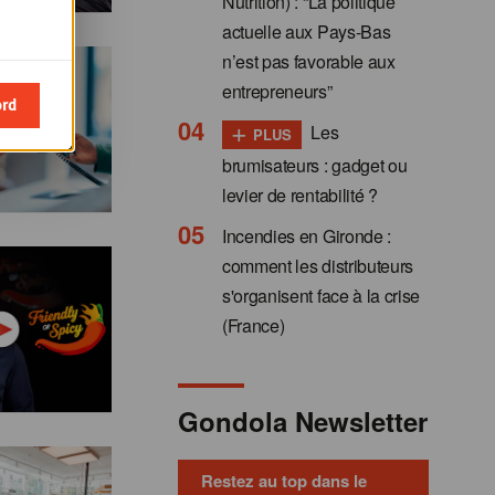
Nutrition) : “La politique
actuelle aux Pays-Bas
n’est pas favorable aux
entrepreneurs”
ord
+
Les
PLUS
brumisateurs : gadget ou
levier de rentabilité ?
Incendies en Gironde :
comment les distributeurs
s'organisent face à la crise
(France)
Gondola Newsletter
Restez au top dans le