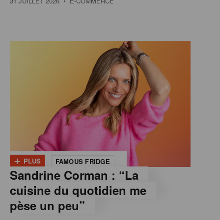
31 JUILLET 2026
• E-COMMERCE
+
PLUS
FAMOUS FRIDGE
Sandrine Corman : “La
cuisine du quotidien me
pèse un peu”