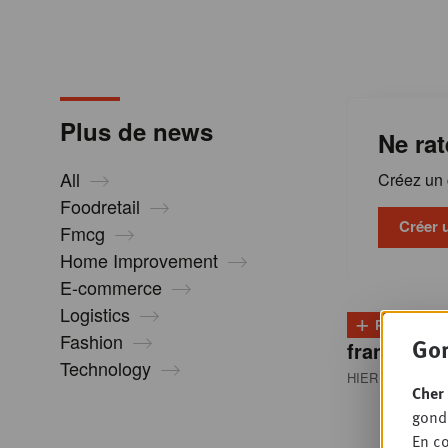
m
a
Plus de news
Ne rat
t
All
Créez un c
i
Foodretail
Créer 
Fmcg
Home Improvement
o
E-commerce
Logistics
+
n
PLUS
D
Fashion
Gon
franchisés
Technology
HIER 08:30
• RE
s
Cher 
gondo
En co