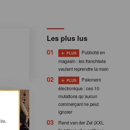
Les plus lus
+
Publicité en
PLUS
magasin : les franchisés
veulent reprendre la main
+
Paiement
PLUS
électronique : ces 10
mutations qu’aucun
commerçant ne peut
ignorer
ite.
René van der Zel (XXL