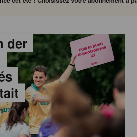
ce cet été ! Choisissez votre abonnement à par
 der
:
és
tait