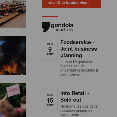
retail & le foodservice !
Foodservice -
MER
9
Joint business
planning
SEPT
Intro to Negotiation:
Succes aan de
onderhandelingstafel is
geen toeval!
Into Retail -
MAR
15
Sold out
SEPT
Ne manquez pas cette
occasion unique de
comprendre en