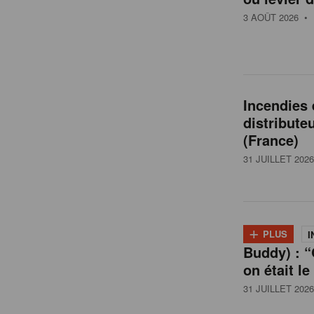
t
3 AOÛT 2026
• 
a
i
Incendies
distribute
l
(France)
31 JUILLET 2026
e
n
+
PLUS
I
Buddy) : “
B
on était le
31 JUILLET 2026
e