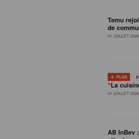
l
Temu rejo
de commun
g
31 JUILLET 2026
i
q
+
PLUS
F
“La cuisin
u
31 JUILLET 2026
e
AB InBev :