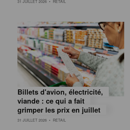
31 JUILLET 2026
• RETAIL
e
,
I
n
f
Billets d'avion, électricité,
o
viande : ce qui a fait
grimper les prix en juillet
r
31 JUILLET 2026
• RETAIL