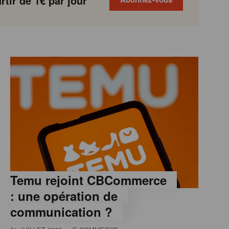
tir de 1€ par jour
Temu rejoint CBCommerce
: une opération de
communication ?