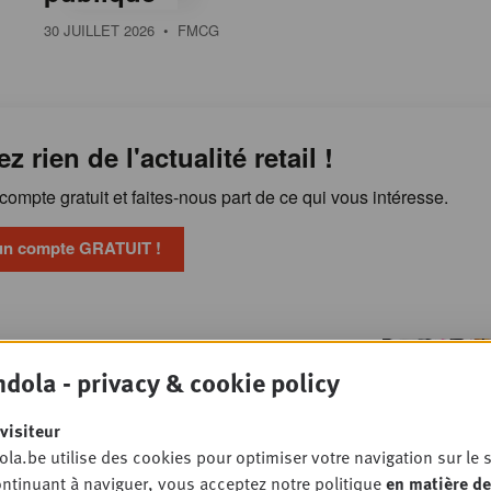
30 JUILLET 2026
• FMCG
ez rien de l'actualité retail !
ompte gratuit et faites-nous part de ce qui vous intéresse.
un compte GRATUIT !
Publicité en magasin : les
OSSIER
dola - privacy & cookie policy
 veulent reprendre la main
TAIL
visiteur
la.be utilise des cookies pour optimiser votre navigation sur le s
ntinuant à naviguer, vous acceptez notre politique
en matière de