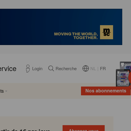
ervice
NL
|
FR
Login
Recherche
Nos abonnements
ts
Abonnez-vous