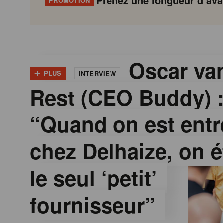
Prenez une longueur d’avan
PROMOTION
G
Gondola
Gondola
academy
society
o
Oscar van
+
PLUS
INTERVIEW
Rest (CEO Buddy) 
n
“Quand on est entr
d
chez Delhaize, on é
o
le seul ‘petit’
l
fournisseur”