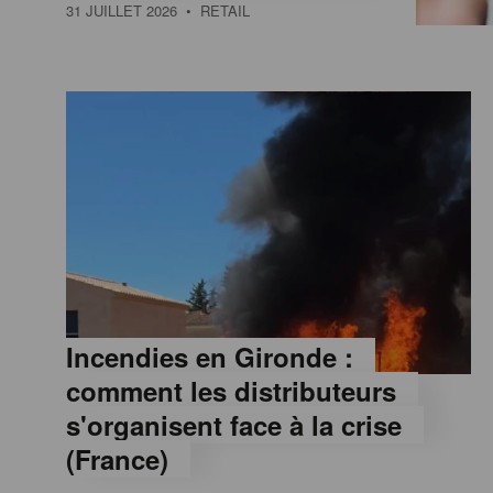
a
31 JUILLET 2026
• RETAIL
M
a
g
a
z
Incendies en Gironde :
comment les distributeurs
i
s'organisent face à la crise
(France)
n