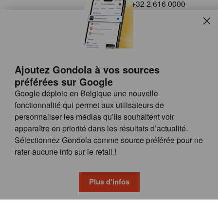
+32 2 616 0000
info@gondola.be
Slui
Follow us on
Ajoutez Gondola à vos sources
préférées sur Google
Google déploie en Belgique une nouvelle
fonctionnalité qui permet aux utilisateurs de
personnaliser les médias qu’ils souhaitent voir
apparaître en priorité dans les résultats d’actualité.
Site
© GONDOLA GROUP
Sélectionnez Gondola comme source préférée pour ne
by
FAQ
rater aucune info sur le retail !
wieni
POSSIBILITÉS DE PUBLICITÉ
CONDITIONS GÉNÉRALES
Plus d'infos
PRIVACY & COOKIE POLICY