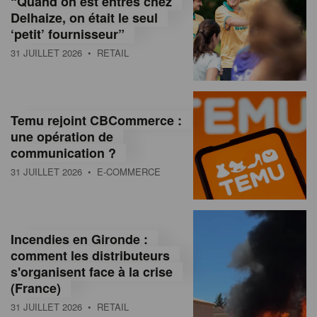
“Quand on est entrés chez
d
Delhaize, on était le seul
‘petit’ fournisseur”
o
31 JUILLET 2026
• RETAIL
l
a
M
Temu rejoint CBCommerce :
une opération de
a
communication ?
g
31 JUILLET 2026
• E-COMMERCE
a
z
Incendies en Gironde :
i
comment les distributeurs
n
s'organisent face à la crise
(France)
e
31 JUILLET 2026
• RETAIL