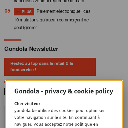
franchisés veulent reprendre la main
+
Paiement électronique : ces
PLUS
10 mutations qu’aucun commerçant ne
peut ignorer
Gondola Newsletter
Restez au top dans le retail & le
foodservice !
Gondola - privacy & cookie policy
Cher visiteur
Foodservice - Joint
gondola.be utilise des cookies pour optimiser
MER
9
business planning
votre navigation sur le site. En continuant à
naviguer, vous acceptez notre politique
en
SEPT
Intro to Negotiation: Succes aan de