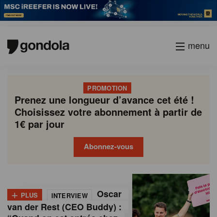
menu
PROMOTION
Prenez une longueur d’avance cet été !
Choisissez votre abonnement à partir de
1€ par jour
Abonnez-vous
G
Gondola
Gondola
academy
society
o
+
Oscar
PLUS
INTERVIEW
n
van der Rest (CEO Buddy) :