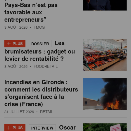
Pays-Bas n’est pas
favorable aux
entrepreneurs”
3 AOÛT 2026
• FMCG
+
Les
PLUS
DOSSIER
brumisateurs : gadget ou
levier de rentabilité ?
3 AOÛT 2026
• FOODRETAIL
Incendies en Gironde :
comment les distributeurs
s'organisent face à la
crise (France)
31 JUILLET 2026
• RETAIL
+
Oscar
PLUS
INTERVIEW