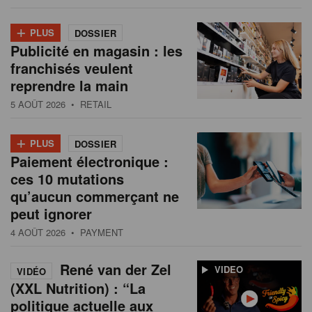
+
PLUS
DOSSIER
Publicité en magasin : les
franchisés veulent
reprendre la main
5 AOÛT 2026
• RETAIL
+
PLUS
DOSSIER
Paiement électronique :
ces 10 mutations
qu’aucun commerçant ne
peut ignorer
4 AOÛT 2026
• PAYMENT
René van der Zel
VIDEO
VIDÉO
(XXL Nutrition) : “La
politique actuelle aux