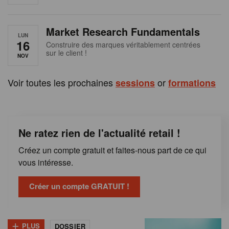
e
n
Market Research Fundamentals
B
LUN
16
Construire des marques véritablement centrées
sur le client !
e
NOV
l
Voir toutes les prochaines
or
sessions
formations
g
i
Ne ratez rien de l'actualité retail !
q
Créez un compte gratuit et faites-nous part de ce qui
u
vous intéresse.
e
Créer un compte GRATUIT !
+
PLUS
DOSSIER