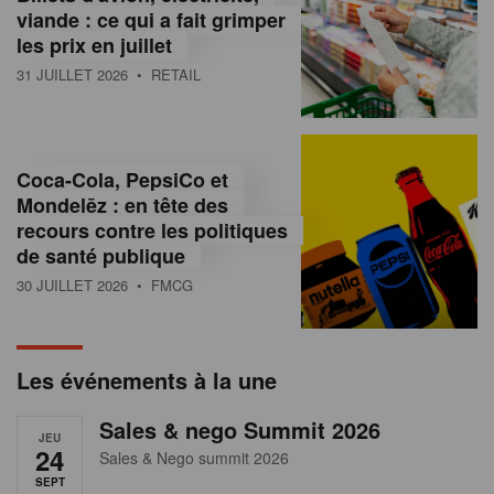
s
viande : ce qui a fait grimper
les prix en juillet
s
31 JUILLET 2026
• RETAIL
u
r
l
Coca-Cola, PepsiCo et
Mondelēz : en tête des
e
recours contre les politiques
r
de santé publique
30 JUILLET 2026
• FMCG
e
t
a
Les événements à la une
i
Sales & nego Summit 2026
JEU
l
24
Sales & Nego summit 2026
SEPT