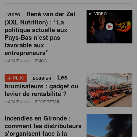
René van der Zel
VIDEO
VIDÉO
(XXL Nutrition) : “La
politique actuelle aux
Pays-Bas n’est pas
favorable aux
entrepreneurs”
3 AOÛT 2026
• FMCG
+
Les
PLUS
DOSSIER
brumisateurs : gadget ou
levier de rentabilité ?
3 AOÛT 2026
• FOODRETAIL
Incendies en Gironde :
comment les distributeurs
s'organisent face à la