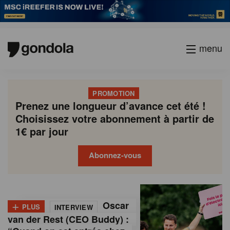
menu
PROMOTION
Prenez une longueur d’avance cet été !
Choisissez votre abonnement à partir de
1€ par jour
Abonnez-vous
G
Gondola
Gondola
academy
society
o
+
Oscar
PLUS
INTERVIEW
n
van der Rest (CEO Buddy) :