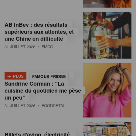
,
I
AB InBev : des résultats
n
supérieurs aux attentes, et
f
une Chine en difficulté
o
31 JUILLET 2026
• FMCG
r
m
+
PLUS
FAMOUS FRIDGE
a
Sandrine Corman : “La
cuisine du quotidien me pèse
t
un peu”
i
31 JUILLET 2026
• FOODRETAIL
o
n
Billets d'avion, électricité,