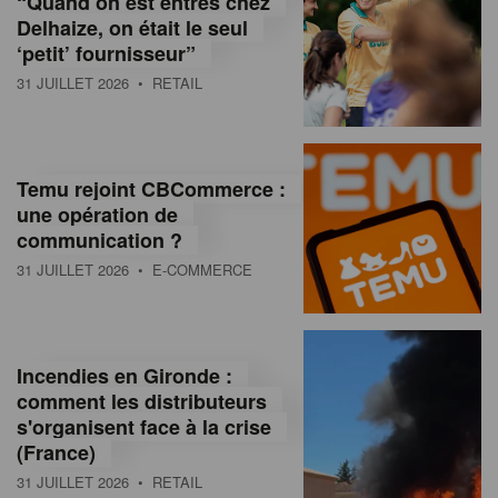
“Quand on est entrés chez
d
Delhaize, on était le seul
‘petit’ fournisseur”
o
31 JUILLET 2026
• RETAIL
l
a
M
Temu rejoint CBCommerce :
une opération de
a
communication ?
g
31 JUILLET 2026
• E-COMMERCE
a
z
Incendies en Gironde :
i
comment les distributeurs
n
s'organisent face à la crise
(France)
e
31 JUILLET 2026
• RETAIL