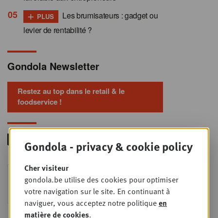
+
Les brumisateurs : gadget ou
PLUS
levier de rentabilité ?
Gondola Newsletter
Restez au top dans le retail & le
foodservice !
Gondola - privacy & cookie policy
Cher visiteur
Foodservice - Joint
MER
gondola.be utilise des cookies pour optimiser
9
business planning
votre navigation sur le site. En continuant à
SEPT
Intro to Negotiation: Succes aan de
naviguer, vous acceptez notre politique
en
onderhandelingstafel is geen toeval!
matière de cookies
.