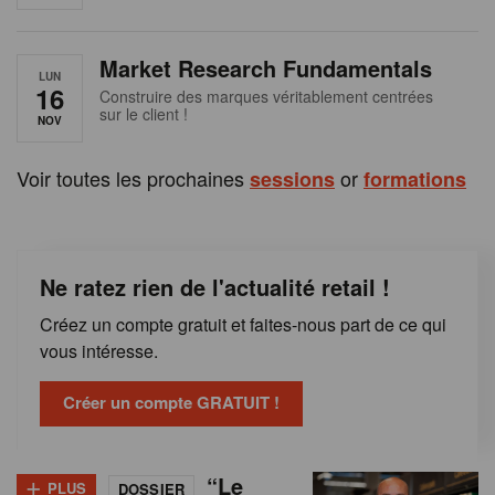
e
n
Market Research Fundamentals
B
LUN
16
Construire des marques véritablement centrées
sur le client !
e
NOV
l
Voir toutes les prochaines
or
sessions
formations
g
i
Ne ratez rien de l'actualité retail !
q
Créez un compte gratuit et faites-nous part de ce qui
u
vous intéresse.
e
Créer un compte GRATUIT !
+
“Le
PLUS
DOSSIER