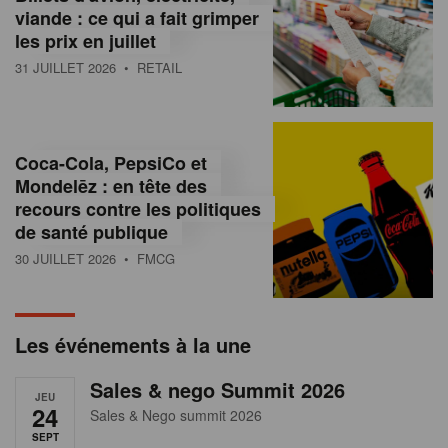
s
viande : ce qui a fait grimper
les prix en juillet
s
31 JUILLET 2026
• RETAIL
u
r
l
Coca-Cola, PepsiCo et
Mondelēz : en tête des
e
recours contre les politiques
r
de santé publique
30 JUILLET 2026
• FMCG
e
t
a
Les événements à la une
i
Sales & nego Summit 2026
JEU
l
24
Sales & Nego summit 2026
SEPT