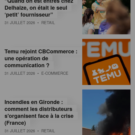
“Quand on est entrés chez
d
Delhaize, on était le seul
‘petit’ fournisseur”
o
31 JUILLET 2026
• RETAIL
l
a
M
Temu rejoint CBCommerce :
une opération de
a
communication ?
g
31 JUILLET 2026
• E-COMMERCE
a
z
Incendies en Gironde :
i
comment les distributeurs
n
s'organisent face à la crise
(France)
e
31 JUILLET 2026
• RETAIL