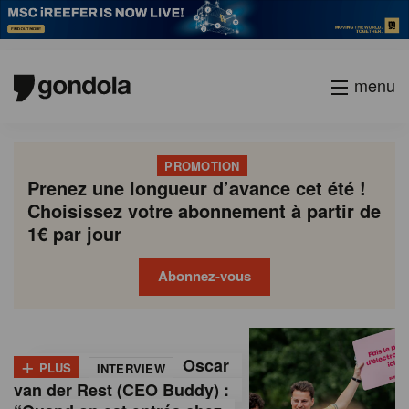
menu
PROMOTION
Prenez une longueur d’avance cet été !
Choisissez votre abonnement à partir de
1€ par jour
Abonnez-vous
G
Gondola
Gondola
academy
society
o
+
Oscar
PLUS
INTERVIEW
n
van der Rest (CEO Buddy) :