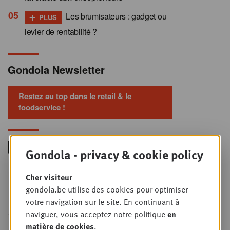
+
Les brumisateurs : gadget ou
PLUS
levier de rentabilité ?
Gondola Newsletter
Restez au top dans le retail & le
foodservice !
Gondola - privacy & cookie policy
Cher visiteur
Foodservice - Joint
MER
gondola.be utilise des cookies pour optimiser
9
business planning
votre navigation sur le site. En continuant à
SEPT
Intro to Negotiation: Succes aan de
naviguer, vous acceptez notre politique
en
onderhandelingstafel is geen toeval!
matière de cookies
.