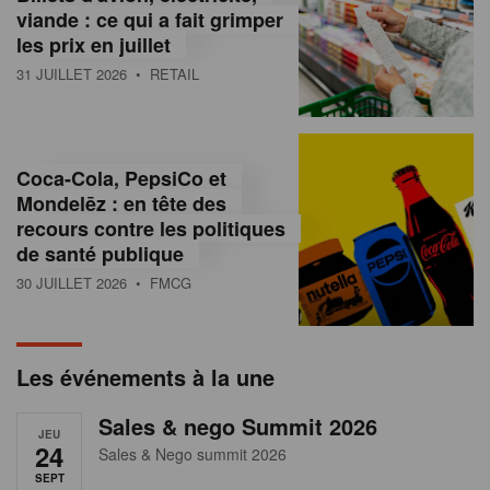
s
viande : ce qui a fait grimper
les prix en juillet
s
31 JUILLET 2026
• RETAIL
u
r
l
Coca-Cola, PepsiCo et
Mondelēz : en tête des
e
recours contre les politiques
r
de santé publique
30 JUILLET 2026
• FMCG
e
t
a
Les événements à la une
i
Sales & nego Summit 2026
JEU
l
24
Sales & Nego summit 2026
SEPT