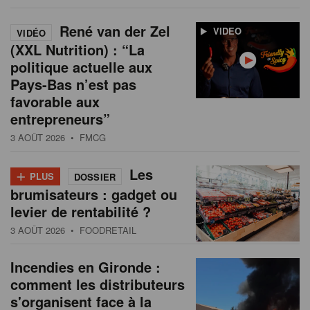
René van der Zel
VIDEO
VIDÉO
(XXL Nutrition) : “La
politique actuelle aux
Pays-Bas n’est pas
favorable aux
entrepreneurs”
3 AOÛT 2026
• FMCG
+
Les
PLUS
DOSSIER
brumisateurs : gadget ou
levier de rentabilité ?
3 AOÛT 2026
• FOODRETAIL
Incendies en Gironde :
comment les distributeurs
s'organisent face à la