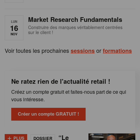
e
n
Market Research Fundamentals
B
LUN
16
Construire des marques véritablement centrées
sur le client !
e
NOV
l
Voir toutes les prochaines
or
sessions
formations
g
i
Ne ratez rien de l'actualité retail !
q
Créez un compte gratuit et faites-nous part de ce qui
u
vous intéresse.
e
Créer un compte GRATUIT !
+
“Le
PLUS
DOSSIER