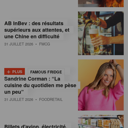
,
I
AB InBev : des résultats
n
supérieurs aux attentes, et
f
une Chine en difficulté
o
31 JUILLET 2026
• FMCG
r
m
+
PLUS
FAMOUS FRIDGE
a
Sandrine Corman : “La
cuisine du quotidien me pèse
t
un peu”
i
31 JUILLET 2026
• FOODRETAIL
o
n
Billets d'avion, électricité,