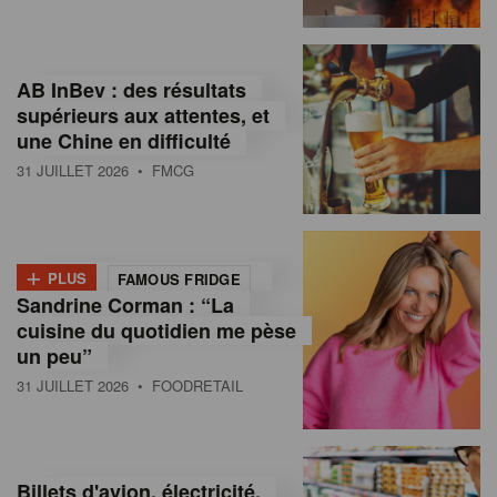
,
I
AB InBev : des résultats
n
supérieurs aux attentes, et
f
une Chine en difficulté
o
31 JUILLET 2026
• FMCG
r
m
+
PLUS
FAMOUS FRIDGE
a
Sandrine Corman : “La
cuisine du quotidien me pèse
t
un peu”
i
31 JUILLET 2026
• FOODRETAIL
o
n
Billets d'avion, électricité,