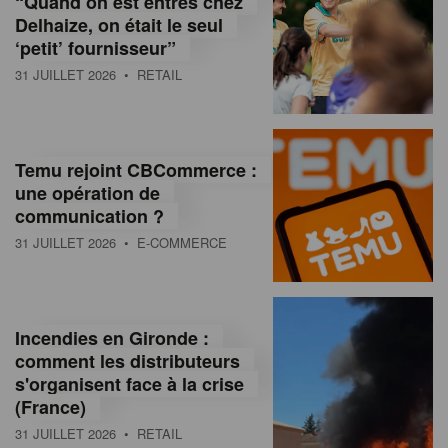
“Quand on est entrés chez
d
Delhaize, on était le seul
‘petit’ fournisseur”
o
31 JUILLET 2026
• RETAIL
l
a
M
Temu rejoint CBCommerce :
une opération de
a
communication ?
g
31 JUILLET 2026
• E-COMMERCE
a
z
Incendies en Gironde :
i
comment les distributeurs
n
s'organisent face à la crise
(France)
e
31 JUILLET 2026
• RETAIL