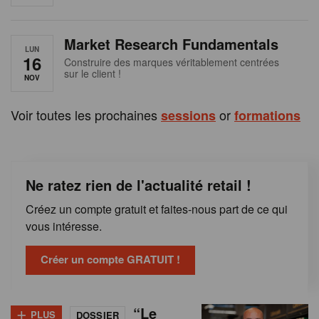
e
n
Market Research Fundamentals
B
LUN
16
Construire des marques véritablement centrées
sur le client !
e
NOV
l
Voir toutes les prochaines
or
sessions
formations
g
i
Ne ratez rien de l'actualité retail !
q
Créez un compte gratuit et faites-nous part de ce qui
u
vous intéresse.
e
Créer un compte GRATUIT !
+
“Le
PLUS
DOSSIER