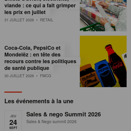
s
viande : ce qui a fait grimper
les prix en juillet
s
31 JUILLET 2026
• RETAIL
u
r
l
Coca-Cola, PepsiCo et
Mondelēz : en tête des
e
recours contre les politiques
r
de santé publique
30 JUILLET 2026
• FMCG
e
t
a
Les événements à la une
i
Sales & nego Summit 2026
JEU
l
24
Sales & Nego summit 2026
SEPT