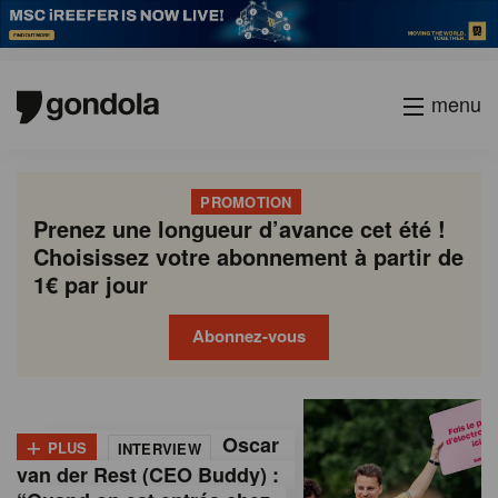
menu
PROMOTION
Prenez une longueur d’avance cet été !
Choisissez votre abonnement à partir de
1€ par jour
Abonnez-vous
G
Gondola
Gondola
academy
society
o
+
Oscar
PLUS
INTERVIEW
n
van der Rest (CEO Buddy) :