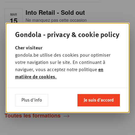
Into Retail - Sold out
MAR
15
Ne manquez pas cette occasion
unique de comprendre en profondeur
SEPT
le paysage du retail belge. Dans cette
Gondola - privacy & cookie policy
mise à jour essentielle, vous
découvrirez les stratégies des
principaux retailers alimentaires,
Cher visiteur
obtiendrez une vision claire du profil
des shoppers et recueillerez des
gondola.be utilise des cookies pour optimiser
insights indispensables dans un
votre navigation sur le site. En continuant à
secteur en plein
naviguer, vous acceptez notre politique
en
matière de cookies
.
Sales & nego Summit
JEU
24
2026
Plus d'info
Je suis d'accord
SEPT
Sales & Nego summit 2026
Toutes les formations