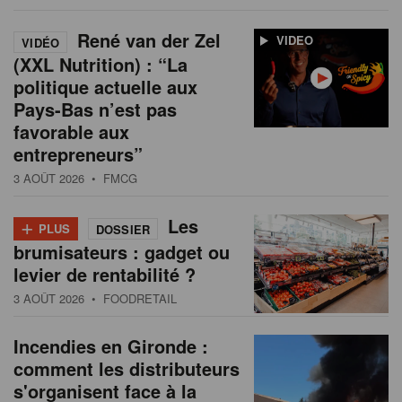
René van der Zel
VIDEO
VIDÉO
(XXL Nutrition) : “La
politique actuelle aux
Pays-Bas n’est pas
favorable aux
entrepreneurs”
3 AOÛT 2026
• FMCG
+
Les
PLUS
DOSSIER
brumisateurs : gadget ou
levier de rentabilité ?
3 AOÛT 2026
• FOODRETAIL
Incendies en Gironde :
comment les distributeurs
s'organisent face à la