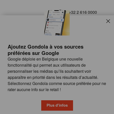
+32 2 616 0000
info@gondola.be
Slui
Follow us on
Ajoutez Gondola à vos sources
préférées sur Google
Google déploie en Belgique une nouvelle
fonctionnalité qui permet aux utilisateurs de
personnaliser les médias qu’ils souhaitent voir
apparaître en priorité dans les résultats d’actualité.
Site
© GONDOLA GROUP
Sélectionnez Gondola comme source préférée pour ne
by
FAQ
rater aucune info sur le retail !
wieni
POSSIBILITÉS DE PUBLICITÉ
CONDITIONS GÉNÉRALES
Plus d'infos
PRIVACY & COOKIE POLICY