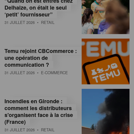
“Quand on est entrés chez
d
Delhaize, on était le seul
‘petit’ fournisseur”
o
31 JUILLET 2026
• RETAIL
l
a
M
Temu rejoint CBCommerce :
une opération de
a
communication ?
g
31 JUILLET 2026
• E-COMMERCE
a
z
Incendies en Gironde :
i
comment les distributeurs
n
s'organisent face à la crise
(France)
e
31 JUILLET 2026
• RETAIL