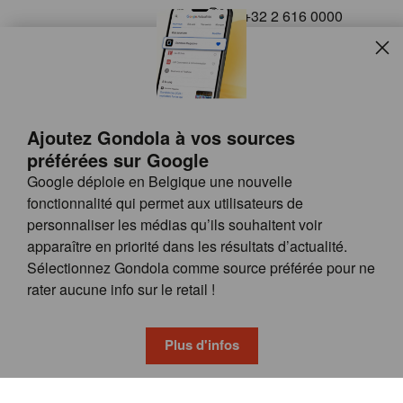
+32 2 616 0000
info@gondola.be
Slui
Follow us on
Ajoutez Gondola à vos sources
préférées sur Google
Google déploie en Belgique une nouvelle
fonctionnalité qui permet aux utilisateurs de
personnaliser les médias qu’ils souhaitent voir
apparaître en priorité dans les résultats d’actualité.
Site
© GONDOLA GROUP
Sélectionnez Gondola comme source préférée pour ne
by
FAQ
rater aucune info sur le retail !
wieni
POSSIBILITÉS DE PUBLICITÉ
CONDITIONS GÉNÉRALES
Plus d'infos
PRIVACY & COOKIE POLICY