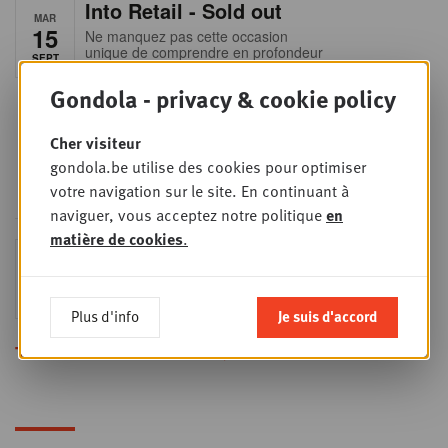
Into Retail - Sold out
MAR
15
Ne manquez pas cette occasion
unique de comprendre en profondeur
SEPT
le paysage du retail belge. Dans cette
mise à jour essentielle, vous
Gondola - privacy & cookie policy
découvrirez les stratégies des
principaux retailers alimentaires,
obtiendrez une vision claire du profil
Cher visiteur
des shoppers et recueillerez des
insights indispensables dans un
gondola.be utilise des cookies pour optimiser
secteur en plein
votre navigation sur le site. En continuant à
naviguer, vous acceptez notre politique
en
matière de cookies
.
Sales & nego Summit
JEU
24
2026
SEPT
Sales & Nego summit 2026
Plus d'info
Je suis d'accord
Toutes les formations