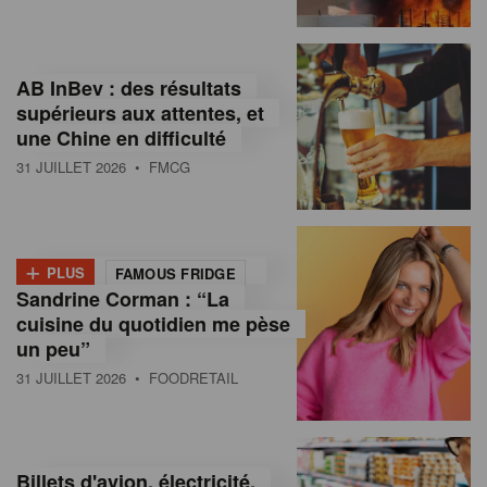
,
I
AB InBev : des résultats
n
supérieurs aux attentes, et
f
une Chine en difficulté
o
31 JUILLET 2026
• FMCG
r
m
+
PLUS
FAMOUS FRIDGE
a
Sandrine Corman : “La
cuisine du quotidien me pèse
t
un peu”
i
31 JUILLET 2026
• FOODRETAIL
o
n
Billets d'avion, électricité,