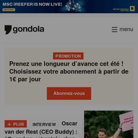
menu
PROMOTION
Prenez une longueur d’avance cet été !
Choisissez votre abonnement à partir de
1€ par jour
Abonnez-vous
G
Gondola
Gondola
academy
society
o
+
Oscar
PLUS
INTERVIEW
n
van der Rest (CEO Buddy) :