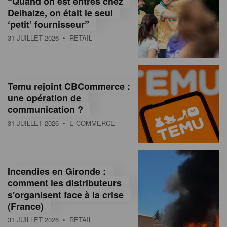
“Quand on est entrés chez
d
Delhaize, on était le seul
‘petit’ fournisseur”
o
31 JUILLET 2026
• RETAIL
l
a
M
Temu rejoint CBCommerce :
une opération de
a
communication ?
g
31 JUILLET 2026
• E-COMMERCE
a
z
Incendies en Gironde :
i
comment les distributeurs
n
s'organisent face à la crise
(France)
e
31 JUILLET 2026
• RETAIL