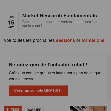
e
n
Market Research Fundamentals
B
LUN
16
Construire des marques véritablement centrées
sur le client !
e
NOV
l
Voir toutes les prochaines
or
sessions
formations
g
i
Ne ratez rien de l'actualité retail !
q
Créez un compte gratuit et faites-nous part de ce qui
u
vous intéresse.
e
Créer un compte GRATUIT !
+
PLUS
DOSSIER