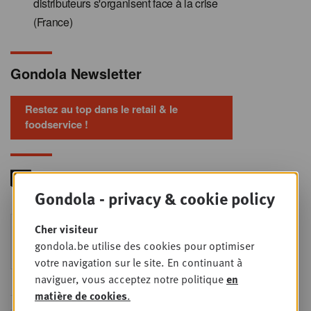
distributeurs s'organisent face à la crise
(France)
Gondola Newsletter
Restez au top dans le retail & le
foodservice !
Gondola - privacy & cookie policy
Foodservice - Joint
Cher visiteur
MER
9
business planning
gondola.be utilise des cookies pour optimiser
SEPT
Intro to Negotiation: Succes aan de
votre navigation sur le site. En continuant à
onderhandelingstafel is geen toeval!
naviguer, vous acceptez notre politique
en
matière de cookies
.