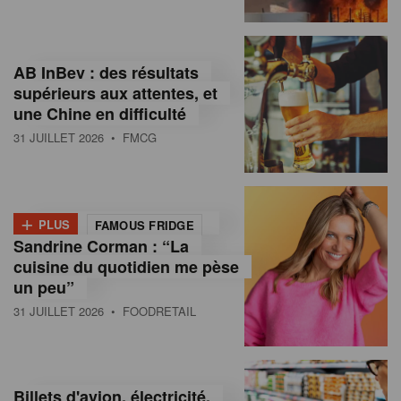
,
I
AB InBev : des résultats
n
supérieurs aux attentes, et
f
une Chine en difficulté
o
31 JUILLET 2026
• FMCG
r
m
+
PLUS
FAMOUS FRIDGE
a
Sandrine Corman : “La
cuisine du quotidien me pèse
t
un peu”
i
31 JUILLET 2026
• FOODRETAIL
o
n
Billets d'avion, électricité,