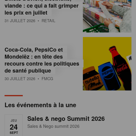
s
viande : ce qui a fait grimper
les prix en juillet
s
31 JUILLET 2026
• RETAIL
u
r
l
Coca-Cola, PepsiCo et
Mondelēz : en tête des
e
recours contre les politiques
r
de santé publique
30 JUILLET 2026
• FMCG
e
t
a
Les événements à la une
i
Sales & nego Summit 2026
JEU
l
24
Sales & Nego summit 2026
SEPT