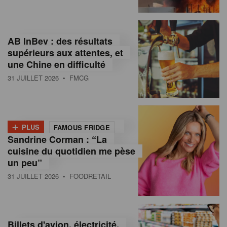
,
I
AB InBev : des résultats
n
supérieurs aux attentes, et
f
une Chine en difficulté
o
31 JUILLET 2026
• FMCG
r
m
+
PLUS
FAMOUS FRIDGE
a
Sandrine Corman : “La
cuisine du quotidien me pèse
t
un peu”
i
31 JUILLET 2026
• FOODRETAIL
o
n
Billets d'avion, électricité,