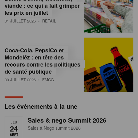
s
viande : ce qui a fait grimper
les prix en juillet
s
31 JUILLET 2026
• RETAIL
u
r
l
Coca-Cola, PepsiCo et
Mondelēz : en tête des
e
recours contre les politiques
r
de santé publique
30 JUILLET 2026
• FMCG
e
t
a
Les événements à la une
i
Sales & nego Summit 2026
JEU
l
24
Sales & Nego summit 2026
SEPT