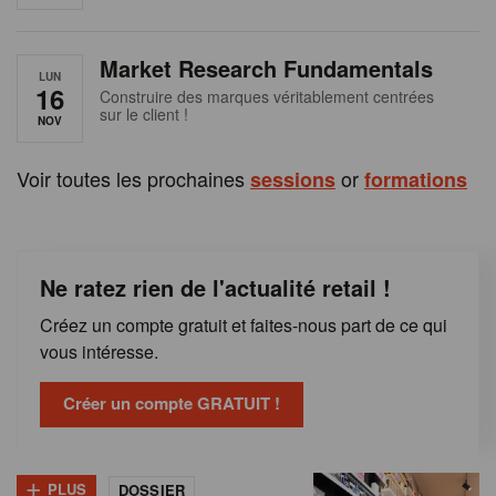
e
n
Market Research Fundamentals
B
LUN
16
Construire des marques véritablement centrées
sur le client !
e
NOV
l
Voir toutes les prochaines
or
sessions
formations
g
i
Ne ratez rien de l'actualité retail !
q
Créez un compte gratuit et faites-nous part de ce qui
u
vous intéresse.
e
Créer un compte GRATUIT !
+
PLUS
DOSSIER