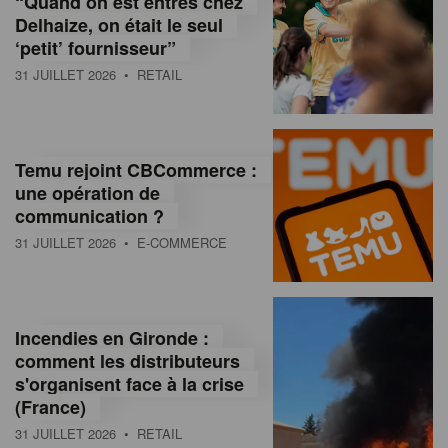
“Quand on est entrés chez
d
Delhaize, on était le seul
‘petit’ fournisseur”
o
31 JUILLET 2026
• RETAIL
l
a
M
Temu rejoint CBCommerce :
une opération de
a
communication ?
g
31 JUILLET 2026
• E-COMMERCE
a
z
Incendies en Gironde :
i
comment les distributeurs
n
s'organisent face à la crise
(France)
e
31 JUILLET 2026
• RETAIL