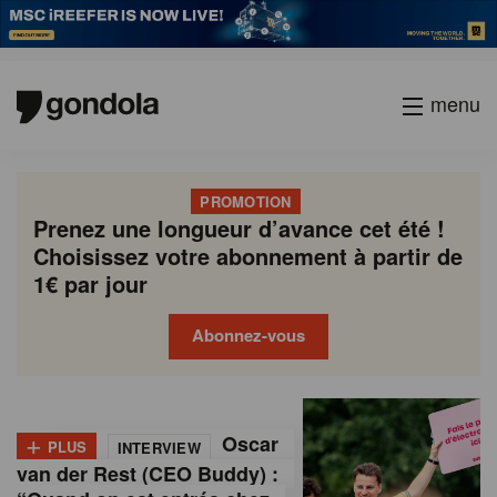
menu
PROMOTION
Prenez une longueur d’avance cet été !
Choisissez votre abonnement à partir de
1€ par jour
Abonnez-vous
G
Gondola
Gondola
academy
society
o
+
Oscar
PLUS
INTERVIEW
n
van der Rest (CEO Buddy) :