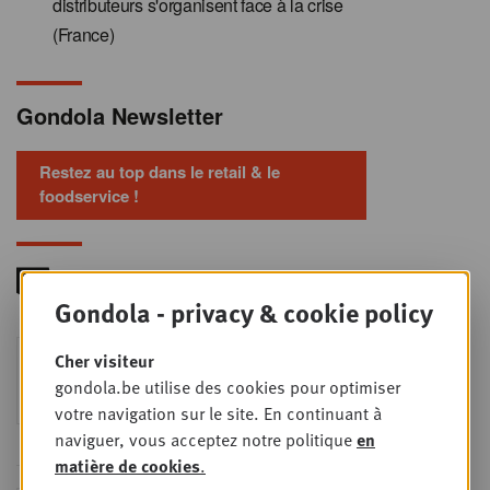
distributeurs s'organisent face à la crise
(France)
Gondola Newsletter
Restez au top dans le retail & le
foodservice !
Gondola - privacy & cookie policy
Foodservice - Joint
Cher visiteur
MER
9
business planning
gondola.be utilise des cookies pour optimiser
SEPT
Intro to Negotiation: Succes aan de
votre navigation sur le site. En continuant à
onderhandelingstafel is geen toeval!
naviguer, vous acceptez notre politique
en
matière de cookies
.