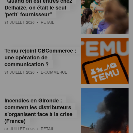
“Quand on est entrés chez
d
Delhaize, on était le seul
‘petit’ fournisseur”
o
31 JUILLET 2026
• RETAIL
l
a
M
Temu rejoint CBCommerce :
une opération de
a
communication ?
g
31 JUILLET 2026
• E-COMMERCE
a
z
Incendies en Gironde :
i
comment les distributeurs
n
s'organisent face à la crise
(France)
e
31 JUILLET 2026
• RETAIL