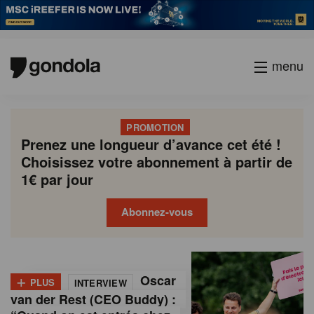
menu
PROMOTION
Prenez une longueur d’avance cet été !
Choisissez votre abonnement à partir de
1€ par jour
Abonnez-vous
G
Gondola
Gondola
academy
society
o
+
Oscar
PLUS
INTERVIEW
n
van der Rest (CEO Buddy) :