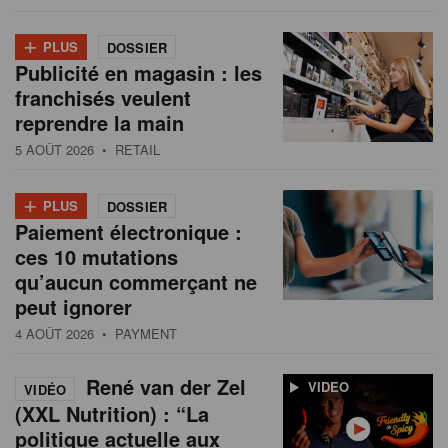
+
PLUS
DOSSIER
Publicité en magasin : les
franchisés veulent
reprendre la main
5 AOÛT 2026
• RETAIL
+
PLUS
DOSSIER
Paiement électronique :
ces 10 mutations
qu’aucun commerçant ne
peut ignorer
4 AOÛT 2026
• PAYMENT
René van der Zel
VIDEO
VIDÉO
(XXL Nutrition) : “La
politique actuelle aux