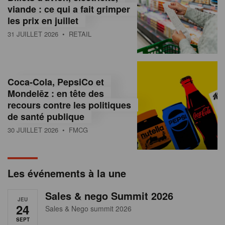
s
viande : ce qui a fait grimper
les prix en juillet
s
31 JUILLET 2026
• RETAIL
u
r
l
Coca-Cola, PepsiCo et
Mondelēz : en tête des
e
recours contre les politiques
r
de santé publique
30 JUILLET 2026
• FMCG
e
t
a
Les événements à la une
i
Sales & nego Summit 2026
JEU
l
24
Sales & Nego summit 2026
SEPT