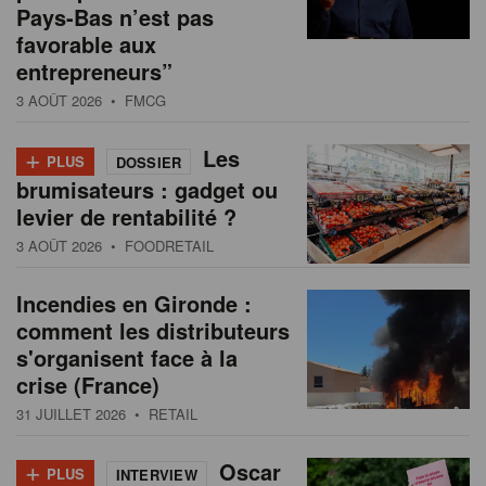
Pays-Bas n’est pas
favorable aux
entrepreneurs”
3 AOÛT 2026
• FMCG
+
Les
PLUS
DOSSIER
brumisateurs : gadget ou
levier de rentabilité ?
3 AOÛT 2026
• FOODRETAIL
Incendies en Gironde :
comment les distributeurs
s'organisent face à la
crise (France)
31 JUILLET 2026
• RETAIL
+
Oscar
PLUS
INTERVIEW