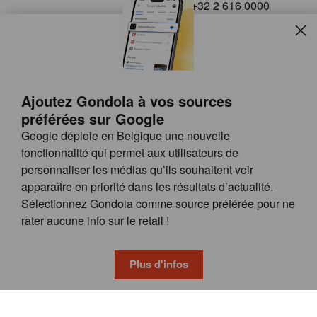
+32 2 616 0000
info@gondola.be
Slui
Follow us on
Ajoutez Gondola à vos sources
préférées sur Google
Google déploie en Belgique une nouvelle
fonctionnalité qui permet aux utilisateurs de
personnaliser les médias qu’ils souhaitent voir
apparaître en priorité dans les résultats d’actualité.
Site
© GONDOLA GROUP
Sélectionnez Gondola comme source préférée pour ne
by
FAQ
rater aucune info sur le retail !
wieni
POSSIBILITÉS DE PUBLICITÉ
CONDITIONS GÉNÉRALES
Plus d'infos
PRIVACY & COOKIE POLICY