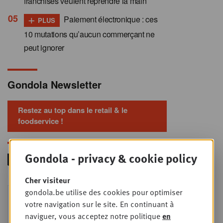
franchisés veulent reprendre la main
+
Paiement électronique : ces
PLUS
10 mutations qu’aucun commerçant ne
peut ignorer
Gondola Newsletter
Restez au top dans le retail & le
foodservice !
Gondola - privacy & cookie policy
Cher visiteur
Foodservice - Joint
gondola.be utilise des cookies pour optimiser
MER
9
business planning
votre navigation sur le site. En continuant à
naviguer, vous acceptez notre politique
en
SEPT
Intro to Negotiation: Succes aan de