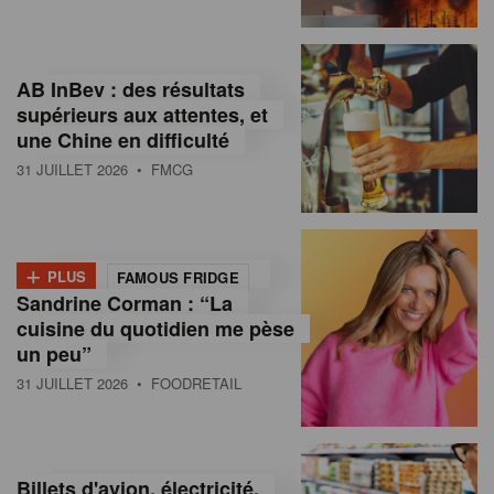
,
I
AB InBev : des résultats
n
supérieurs aux attentes, et
f
une Chine en difficulté
o
31 JUILLET 2026
• FMCG
r
m
+
PLUS
FAMOUS FRIDGE
a
Sandrine Corman : “La
cuisine du quotidien me pèse
t
un peu”
i
31 JUILLET 2026
• FOODRETAIL
o
n
Billets d'avion, électricité,