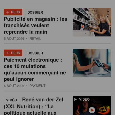
+
PLUS
DOSSIER
Publicité en magasin : les
franchisés veulent
reprendre la main
5 AOÛT 2026
• RETAIL
+
PLUS
DOSSIER
Paiement électronique :
ces 10 mutations
qu’aucun commerçant ne
peut ignorer
4 AOÛT 2026
• PAYMENT
René van der Zel
VIDEO
VIDÉO
(XXL Nutrition) : “La
politique actuelle aux