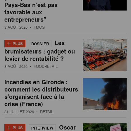
Pays-Bas n’est pas
favorable aux
entrepreneurs”
3 AOÛT 2026
• FMCG
+
Les
PLUS
DOSSIER
brumisateurs : gadget ou
levier de rentabilité ?
3 AOÛT 2026
• FOODRETAIL
Incendies en Gironde :
comment les distributeurs
s'organisent face à la
crise (France)
31 JUILLET 2026
• RETAIL
+
Oscar
PLUS
INTERVIEW