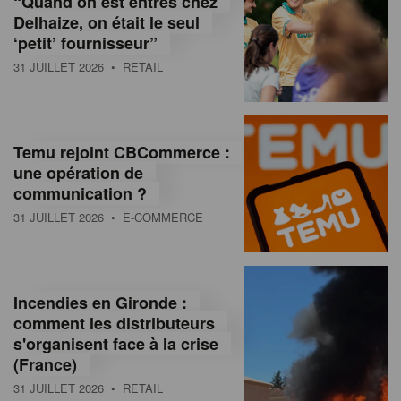
“Quand on est entrés chez
d
Delhaize, on était le seul
‘petit’ fournisseur”
o
31 JUILLET 2026
• RETAIL
l
a
M
Temu rejoint CBCommerce :
une opération de
a
communication ?
g
31 JUILLET 2026
• E-COMMERCE
a
z
Incendies en Gironde :
i
comment les distributeurs
n
s'organisent face à la crise
(France)
e
31 JUILLET 2026
• RETAIL