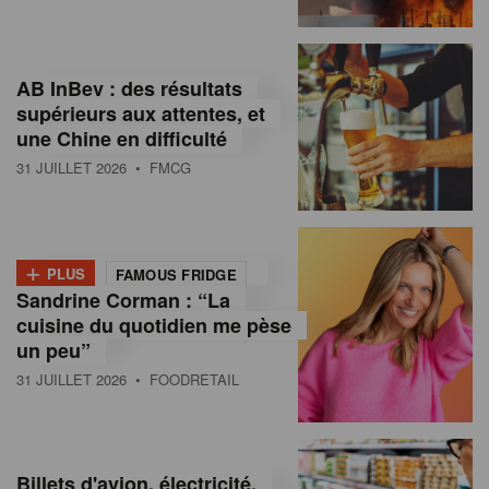
,
I
AB InBev : des résultats
n
supérieurs aux attentes, et
f
une Chine en difficulté
o
31 JUILLET 2026
• FMCG
r
m
+
PLUS
FAMOUS FRIDGE
a
Sandrine Corman : “La
cuisine du quotidien me pèse
t
un peu”
i
31 JUILLET 2026
• FOODRETAIL
o
n
Billets d'avion, électricité,