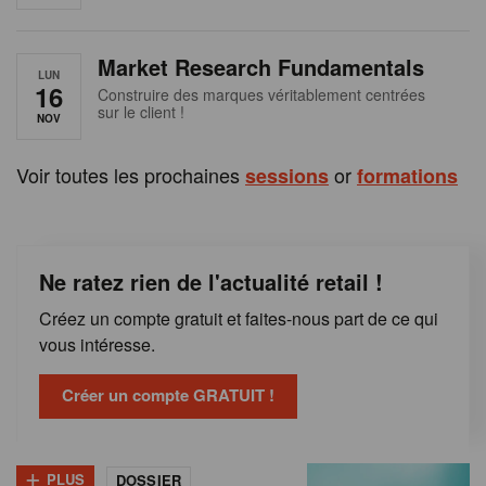
e
n
Market Research Fundamentals
B
LUN
16
Construire des marques véritablement centrées
sur le client !
e
NOV
l
Voir toutes les prochaines
or
sessions
formations
g
i
Ne ratez rien de l'actualité retail !
q
Créez un compte gratuit et faites-nous part de ce qui
u
vous intéresse.
e
Créer un compte GRATUIT !
+
PLUS
DOSSIER