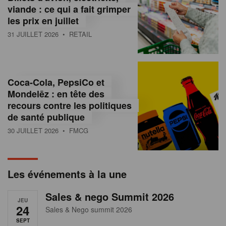
s
viande : ce qui a fait grimper
les prix en juillet
s
31 JUILLET 2026
• RETAIL
u
r
l
Coca-Cola, PepsiCo et
Mondelēz : en tête des
e
recours contre les politiques
r
de santé publique
30 JUILLET 2026
• FMCG
e
t
a
Les événements à la une
i
Sales & nego Summit 2026
JEU
l
24
Sales & Nego summit 2026
SEPT