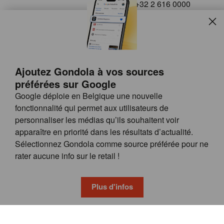
+32 2 616 0000
info@gondola.be
Slui
Follow us on
Ajoutez Gondola à vos sources
préférées sur Google
Google déploie en Belgique une nouvelle
fonctionnalité qui permet aux utilisateurs de
personnaliser les médias qu’ils souhaitent voir
apparaître en priorité dans les résultats d’actualité.
Site
© GONDOLA GROUP
Sélectionnez Gondola comme source préférée pour ne
by
FAQ
rater aucune info sur le retail !
wieni
POSSIBILITÉS DE PUBLICITÉ
CONDITIONS GÉNÉRALES
Plus d'infos
PRIVACY & COOKIE POLICY