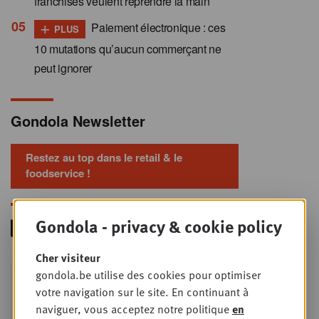
franchisés veulent reprendre la main
+
Paiement électronique : ces
PLUS
10 mutations qu’aucun commerçant ne
peut ignorer
Gondola Newsletter
Restez au top dans le retail & le
foodservice !
Gondola - privacy & cookie policy
Cher visiteur
Foodservice - Joint
gondola.be utilise des cookies pour optimiser
MER
9
business planning
votre navigation sur le site. En continuant à
naviguer, vous acceptez notre politique
en
SEPT
Intro to Negotiation: Succes aan de