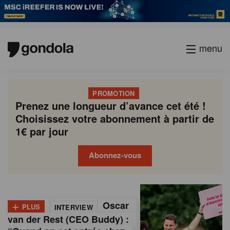
menu
PROMOTION
Prenez une longueur d’avance cet été !
Choisissez votre abonnement à partir de
1€ par jour
Abonnez-vous
G
Gondola
Gondola
academy
society
o
+
Oscar
PLUS
INTERVIEW
n
van der Rest (CEO Buddy) :