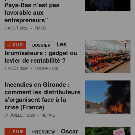
Pays-Bas n’est pas
favorable aux
entrepreneurs”
3 AOÛT 2026
• FMCG
+
Les
PLUS
DOSSIER
brumisateurs : gadget ou
levier de rentabilité ?
3 AOÛT 2026
• FOODRETAIL
Incendies en Gironde :
comment les distributeurs
s'organisent face à la
crise (France)
31 JUILLET 2026
• RETAIL
+
Oscar
PLUS
INTERVIEW