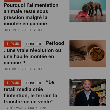
Pourquoi l'alimentation
animale reste sous
pression malgré la
montée en gamme
HIER 13:00
• PET STORE
+
Petfood
PLUS
DOSSIER
: une vraie révolution ou
une habile montée en
gamme ?
HIER 08:30
• PET STORE
+
“Le
PLUS
DOSSIER
retail media crée
l’intention, le terrain la
transforme en vente”
6 AOÛT 2026
• MARKETING