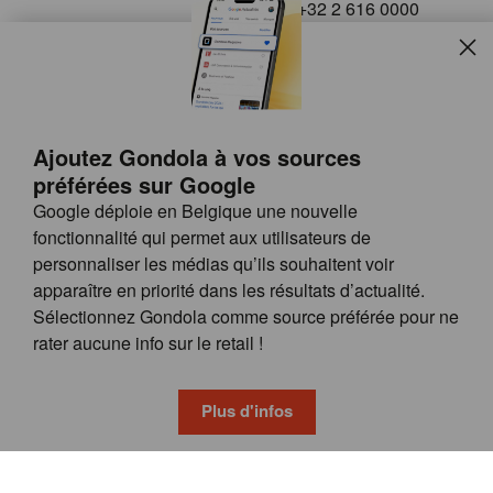
+32 2 616 0000
info@gondola.be
Slui
Follow us on
Ajoutez Gondola à vos sources
préférées sur Google
Google déploie en Belgique une nouvelle
fonctionnalité qui permet aux utilisateurs de
personnaliser les médias qu’ils souhaitent voir
apparaître en priorité dans les résultats d’actualité.
Site
© GONDOLA GROUP
Sélectionnez Gondola comme source préférée pour ne
by
FAQ
rater aucune info sur le retail !
wieni
POSSIBILITÉS DE PUBLICITÉ
CONDITIONS GÉNÉRALES
Plus d'infos
PRIVACY & COOKIE POLICY