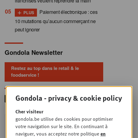
franchisés veulent reprendre la main
+
Paiement électronique : ces
PLUS
10 mutations qu’aucun commerçant ne
peut ignorer
Gondola Newsletter
Restez au top dans le retail & le
foodservice !
Gondola - privacy & cookie policy
Cher visiteur
Foodservice - Joint
gondola.be utilise des cookies pour optimiser
MER
9
business planning
votre navigation sur le site. En continuant à
naviguer, vous acceptez notre politique
en
SEPT
Intro to Negotiation: Succes aan de