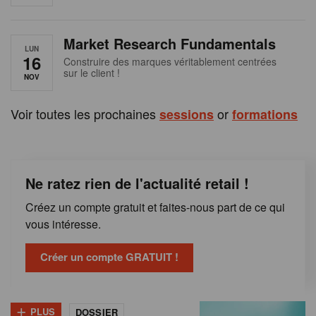
e
n
Market Research Fundamentals
B
LUN
16
Construire des marques véritablement centrées
sur le client !
e
NOV
l
Voir toutes les prochaines
or
sessions
formations
g
i
Ne ratez rien de l'actualité retail !
q
Créez un compte gratuit et faites-nous part de ce qui
u
vous intéresse.
e
Créer un compte GRATUIT !
+
PLUS
DOSSIER