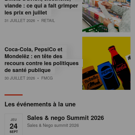
s
viande : ce qui a fait grimper
les prix en juillet
s
31 JUILLET 2026
• RETAIL
u
r
l
Coca-Cola, PepsiCo et
Mondelēz : en tête des
e
recours contre les politiques
r
de santé publique
30 JUILLET 2026
• FMCG
e
t
a
Les événements à la une
i
Sales & nego Summit 2026
JEU
l
24
Sales & Nego summit 2026
SEPT