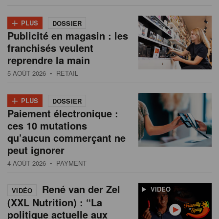
+
PLUS
DOSSIER
Publicité en magasin : les
franchisés veulent
reprendre la main
5 AOÛT 2026
• RETAIL
+
PLUS
DOSSIER
Paiement électronique :
ces 10 mutations
qu’aucun commerçant ne
peut ignorer
4 AOÛT 2026
• PAYMENT
René van der Zel
VIDEO
VIDÉO
(XXL Nutrition) : “La
politique actuelle aux