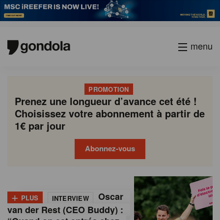
menu
PROMOTION
Prenez une longueur d’avance cet été !
Choisissez votre abonnement à partir de
1€ par jour
Abonnez-vous
G
Gondola
Gondola
academy
society
o
+
Oscar
PLUS
INTERVIEW
n
van der Rest (CEO Buddy) :