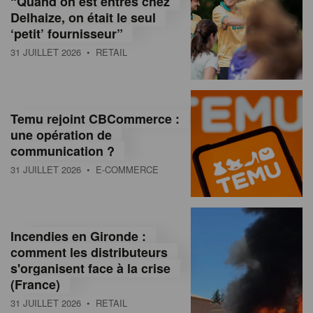
“Quand on est entrés chez
d
Delhaize, on était le seul
‘petit’ fournisseur”
o
31 JUILLET 2026
• RETAIL
l
a
M
Temu rejoint CBCommerce :
une opération de
a
communication ?
g
31 JUILLET 2026
• E-COMMERCE
a
z
Incendies en Gironde :
i
comment les distributeurs
n
s'organisent face à la crise
(France)
e
31 JUILLET 2026
• RETAIL