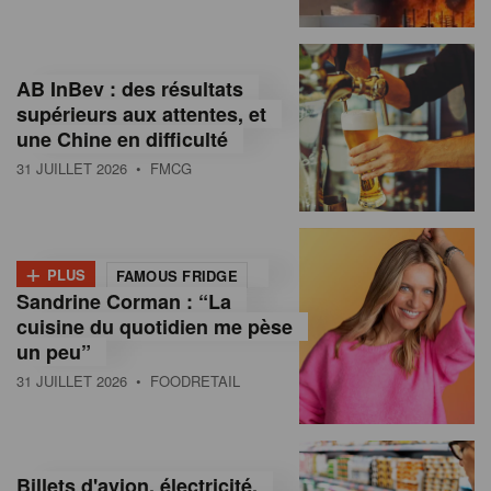
,
I
AB InBev : des résultats
n
supérieurs aux attentes, et
f
une Chine en difficulté
o
31 JUILLET 2026
• FMCG
r
m
+
PLUS
FAMOUS FRIDGE
a
Sandrine Corman : “La
cuisine du quotidien me pèse
t
un peu”
i
31 JUILLET 2026
• FOODRETAIL
o
n
Billets d'avion, électricité,