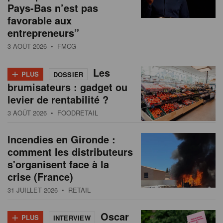
Pays-Bas n’est pas
favorable aux
entrepreneurs”
3 AOÛT 2026
• FMCG
+
Les
PLUS
DOSSIER
brumisateurs : gadget ou
levier de rentabilité ?
3 AOÛT 2026
• FOODRETAIL
Incendies en Gironde :
comment les distributeurs
s'organisent face à la
crise (France)
31 JUILLET 2026
• RETAIL
+
Oscar
PLUS
INTERVIEW