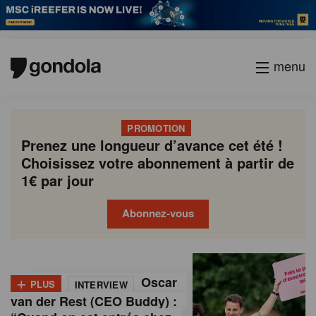
menu
PROMOTION
Prenez une longueur d’avance cet été !
Choisissez votre abonnement à partir de
1€ par jour
Abonnez-vous
G
Gondola
Gondola
academy
society
o
+
Oscar
PLUS
INTERVIEW
n
van der Rest (CEO Buddy) :