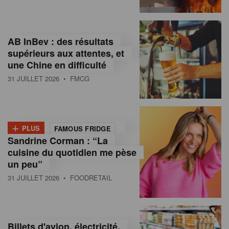
,
I
AB InBev : des résultats
n
supérieurs aux attentes, et
f
une Chine en difficulté
o
31 JUILLET 2026
• FMCG
r
m
+
PLUS
FAMOUS FRIDGE
a
Sandrine Corman : “La
cuisine du quotidien me pèse
t
un peu”
i
31 JUILLET 2026
• FOODRETAIL
o
n
Billets d'avion, électricité,