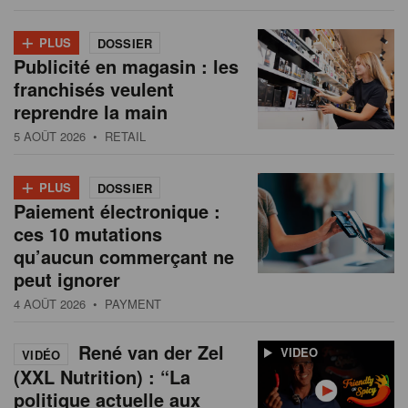
+
PLUS
DOSSIER
Publicité en magasin : les
franchisés veulent
reprendre la main
5 AOÛT 2026
• RETAIL
+
PLUS
DOSSIER
Paiement électronique :
ces 10 mutations
qu’aucun commerçant ne
peut ignorer
4 AOÛT 2026
• PAYMENT
René van der Zel
VIDEO
VIDÉO
(XXL Nutrition) : “La
politique actuelle aux