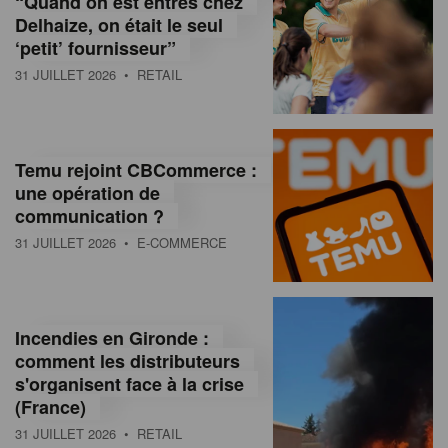
“Quand on est entrés chez
d
Delhaize, on était le seul
‘petit’ fournisseur”
o
31 JUILLET 2026
• RETAIL
l
a
M
Temu rejoint CBCommerce :
une opération de
a
communication ?
g
31 JUILLET 2026
• E-COMMERCE
a
z
Incendies en Gironde :
i
comment les distributeurs
n
s'organisent face à la crise
(France)
e
31 JUILLET 2026
• RETAIL