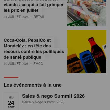
s
viande : ce qui a fait grimper
les prix en juillet
s
31 JUILLET 2026
• RETAIL
u
r
l
Coca-Cola, PepsiCo et
Mondelēz : en tête des
e
recours contre les politiques
r
de santé publique
30 JUILLET 2026
• FMCG
e
t
a
Les événements à la une
i
Sales & nego Summit 2026
JEU
l
24
Sales & Nego summit 2026
SEPT