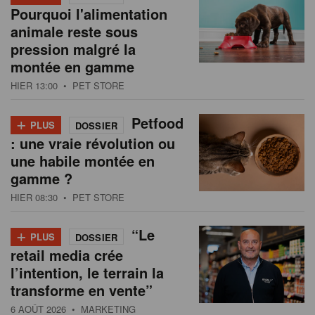
Pourquoi l'alimentation
animale reste sous
pression malgré la
montée en gamme
HIER 13:00
• PET STORE
+
Petfood
PLUS
DOSSIER
: une vraie révolution ou
une habile montée en
gamme ?
HIER 08:30
• PET STORE
+
“Le
PLUS
DOSSIER
retail media crée
l’intention, le terrain la
transforme en vente”
6 AOÛT 2026
• MARKETING