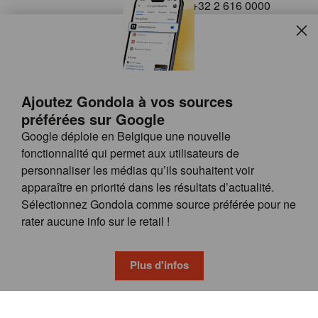
+32 2 616 0000
info@gondola.be
Slui
Follow us on
Ajoutez Gondola à vos sources
préférées sur Google
Google déploie en Belgique une nouvelle
fonctionnalité qui permet aux utilisateurs de
personnaliser les médias qu’ils souhaitent voir
apparaître en priorité dans les résultats d’actualité.
Site
© GONDOLA GROUP
Sélectionnez Gondola comme source préférée pour ne
by
FAQ
rater aucune info sur le retail !
wieni
POSSIBILITÉS DE PUBLICITÉ
CONDITIONS GÉNÉRALES
Plus d'infos
PRIVACY & COOKIE POLICY