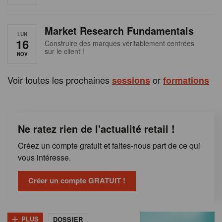
e
n
Market Research Fundamentals
B
LUN
16
Construire des marques véritablement centrées
sur le client !
e
NOV
l
Voir toutes les prochaines
or
sessions
formations
g
i
Ne ratez rien de l'actualité retail !
q
Créez un compte gratuit et faites-nous part de ce qui
u
vous intéresse.
e
Créer un compte GRATUIT !
+
PLUS
DOSSIER