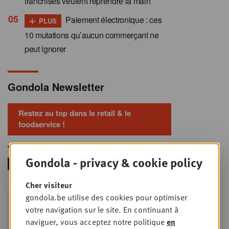
franchisés veulent reprendre la main
+
Paiement électronique : ces
PLUS
10 mutations qu’aucun commerçant ne
peut ignorer
Gondola Newsletter
Restez au top dans le retail & le
foodservice !
Gondola - privacy & cookie policy
Cher visiteur
Foodservice - Joint
gondola.be utilise des cookies pour optimiser
MER
9
business planning
votre navigation sur le site. En continuant à
naviguer, vous acceptez notre politique
en
SEPT
Intro to Negotiation: Succes aan de