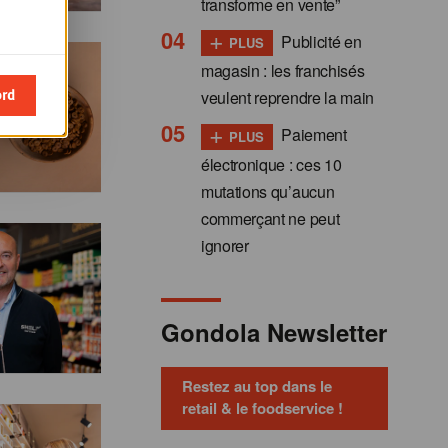
transforme en vente”
+
Publicité en
PLUS
magasin : les franchisés
ord
veulent reprendre la main
+
Paiement
PLUS
électronique : ces 10
mutations qu’aucun
commerçant ne peut
ignorer
Gondola Newsletter
Restez au top dans le
retail & le foodservice !