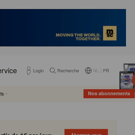
ervice
NL
|
FR
Login
Recherche
Nos abonnements
ts
Abonnez-vous