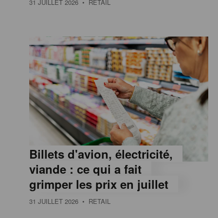
31 JUILLET 2026
• RETAIL
e
,
I
n
f
Billets d'avion, électricité,
o
viande : ce qui a fait
grimper les prix en juillet
r
31 JUILLET 2026
• RETAIL