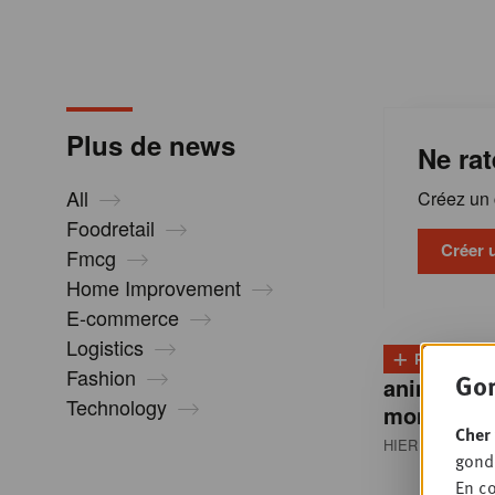
m
a
Plus de news
Ne rat
t
All
Créez un c
i
Foodretail
Créer 
Fmcg
Home Improvement
o
E-commerce
Logistics
+
n
PLUS
D
Fashion
Gon
animale re
Technology
montée e
s
Cher 
HIER 13:00
• P
gondo
En co