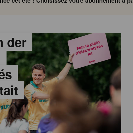
ce cet été ! Choisissez votre abonnement à par
 der
:
és
tait