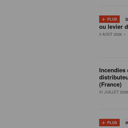
l
+
PLUS
D
ou levier d
g
3 AOÛT 2026
• 
i
q
Incendies
distribute
u
(France)
31 JUILLET 2026
e
+
PLUS
I