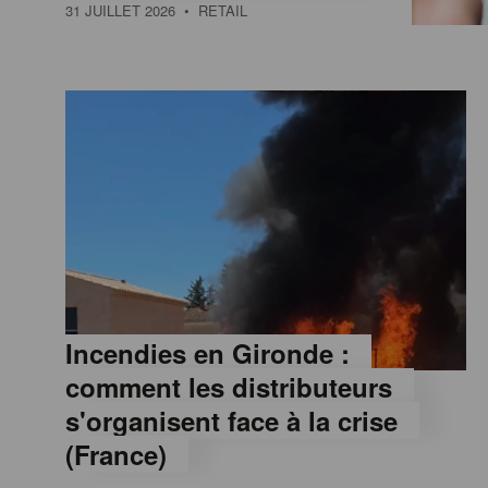
a
31 JUILLET 2026
• RETAIL
M
a
g
a
z
Incendies en Gironde :
comment les distributeurs
i
s'organisent face à la crise
(France)
n