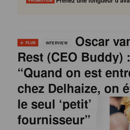
Prenez une longueur d’avan
PROMOTION
G
Gondola
Gondola
academy
society
o
Oscar van
+
PLUS
INTERVIEW
Rest (CEO Buddy) 
n
“Quand on est entr
d
chez Delhaize, on é
o
le seul ‘petit’
l
fournisseur”