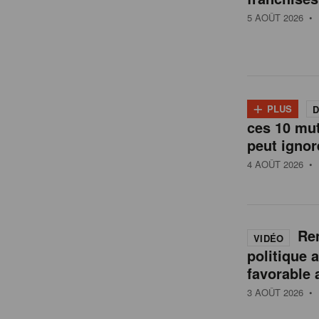
t
5 AOÛT 2026
• 
a
i
+
PLUS
D
l
ces 10 mu
peut ignor
4 AOÛT 2026
• 
e
n
Ren
VIDÉO
politique 
B
favorable 
3 AOÛT 2026
• 
e