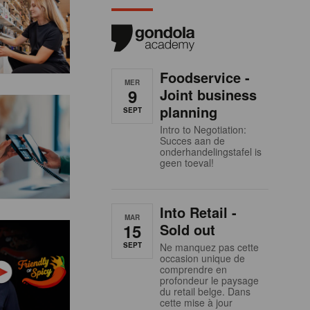
Foodservice -
MER
9
Joint business
planning
SEPT
Intro to Negotiation:
Succes aan de
onderhandelingstafel is
geen toeval!
Into Retail -
MAR
15
Sold out
SEPT
Ne manquez pas cette
occasion unique de
comprendre en
profondeur le paysage
du retail belge. Dans
cette mise à jour