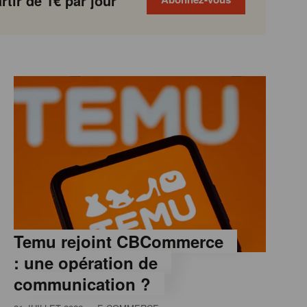
tir de 1€ par jour
Temu rejoint CBCommerce
: une opération de
communication ?