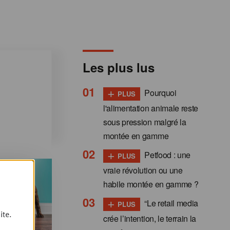
Les plus lus
+
Pourquoi
PLUS
l'alimentation animale reste
sous pression malgré la
montée en gamme
+
Petfood : une
PLUS
vraie révolution ou une
habile montée en gamme ?
+
“Le retail media
PLUS
ite.
crée l’intention, le terrain la