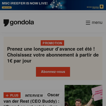
menu
PROMOTION
Prenez une longueur d’avance cet été !
Choisissez votre abonnement à partir de
1€ par jour
Abonnez-vous
G
Gondola
Gondola
academy
society
o
+
Oscar
PLUS
INTERVIEW
n
van der Rest (CEO Buddy) :