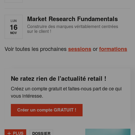
e
n
Market Research Fundamentals
B
LUN
16
Construire des marques véritablement centrées
sur le client !
e
NOV
l
Voir toutes les prochaines
or
sessions
formations
g
i
Ne ratez rien de l'actualité retail !
q
Créez un compte gratuit et faites-nous part de ce qui
u
vous intéresse.
e
Créer un compte GRATUIT !
+
PLUS
DOSSIER