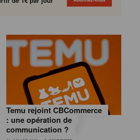
tir de 1€ par jour
Temu rejoint CBCommerce
: une opération de
communication ?