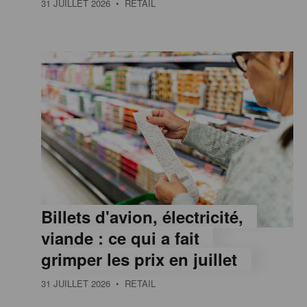
31 JUILLET 2026
• RETAIL
e
,
I
n
f
Billets d'avion, électricité,
o
viande : ce qui a fait
grimper les prix en juillet
r
31 JUILLET 2026
• RETAIL