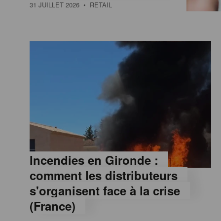
a
31 JUILLET 2026
• RETAIL
M
a
g
a
z
Incendies en Gironde :
comment les distributeurs
i
s'organisent face à la crise
(France)
n