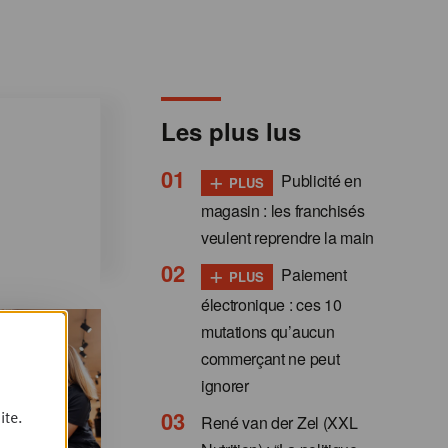
Les plus lus
+
Publicité en
PLUS
magasin : les franchisés
veulent reprendre la main
+
Paiement
PLUS
électronique : ces 10
mutations qu’aucun
commerçant ne peut
ignorer
ite.
René van der Zel (XXL