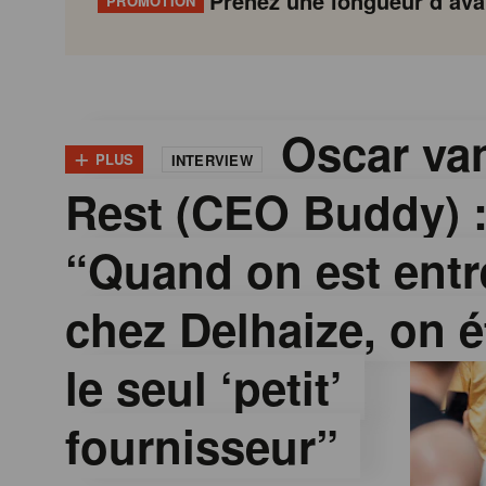
Prenez une longueur d’avan
PROMOTION
G
Gondola
Gondola
academy
society
o
Oscar van
+
PLUS
INTERVIEW
Rest (CEO Buddy) 
n
“Quand on est entr
d
chez Delhaize, on é
o
le seul ‘petit’
l
fournisseur”