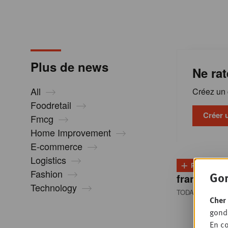
m
a
Plus de news
Ne rat
t
All
Créez un c
i
Foodretail
Créer 
Fmcg
Home Improvement
o
E-commerce
Logistics
+
n
PLUS
D
Fashion
Gon
franchisés
Technology
TODAY 08:30
• 
s
Cher 
gondo
En co