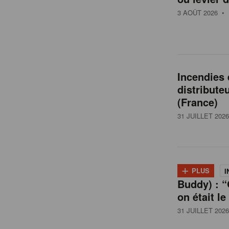
t
3 AOÛT 2026
• 
a
i
Incendies
distribute
l
(France)
31 JUILLET 2026
e
n
+
PLUS
I
Buddy) : “
B
on était le
31 JUILLET 2026
e