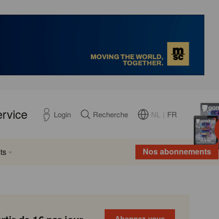
ervice
NL
|
FR
Login
Recherche
Nos abonnements
ts
Abonnez-vous