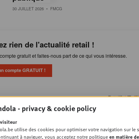
30 JUILLET 2026
• FMCG
ez rien de l'actualité retail !
ompte gratuit et faites-nous part de ce qui vous intéresse.
un compte GRATUIT !
Publicité en magasin : les
OSSIER
dola - privacy & cookie policy
 veulent reprendre la main
RETAIL
visiteur
la.be utilise des cookies pour optimiser votre navigation sur le s
ntinuant à naviguer, vous acceptez notre politique
en matière de