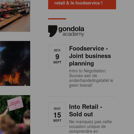
retail & le foodservice !
Foodservice -
MER
9
Joint business
planning
SEPT
Intro to Negotiation:
Succes aan de
onderhandelingstafel is
geen toeval!
Into Retail -
MAR
15
Sold out
SEPT
Ne manquez pas cette
occasion unique de
comprendre en