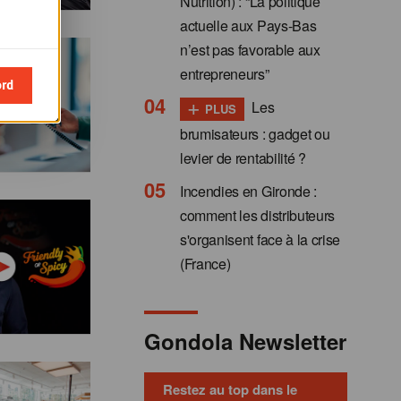
Nutrition) : “La politique
actuelle aux Pays-Bas
n’est pas favorable aux
entrepreneurs”
ord
+
Les
PLUS
brumisateurs : gadget ou
levier de rentabilité ?
Incendies en Gironde :
comment les distributeurs
s'organisent face à la crise
(France)
Gondola Newsletter
Restez au top dans le