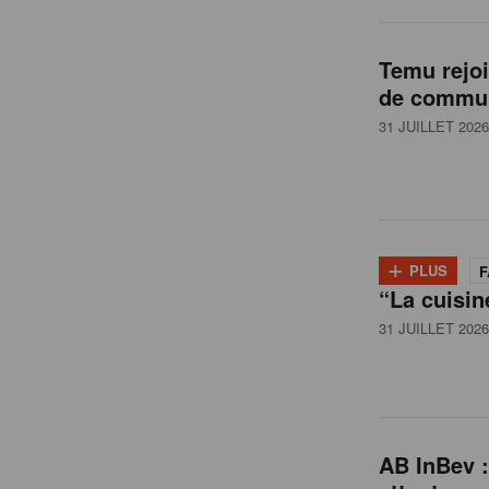
l
Temu rejo
de commun
g
31 JUILLET 2026
i
q
+
PLUS
F
“La cuisin
u
31 JUILLET 2026
e
AB InBev :