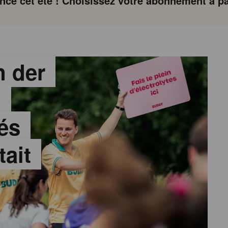
ce cet été ! Choisissez votre abonnement à par
 der
:
és
tait