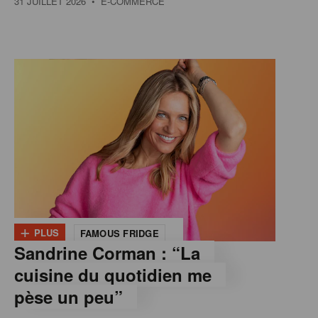
31 JUILLET 2026
• E-COMMERCE
+
PLUS
FAMOUS FRIDGE
Sandrine Corman : “La
cuisine du quotidien me
pèse un peu”