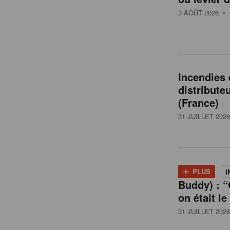
t
3 AOÛT 2026
• 
a
i
Incendies
distribute
l
(France)
31 JUILLET 2026
e
n
+
PLUS
I
Buddy) : “
B
on était le
31 JUILLET 2026
e