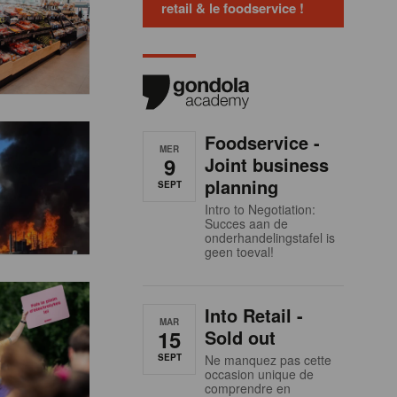
retail & le foodservice !
Foodservice -
MER
9
Joint business
planning
SEPT
Intro to Negotiation:
Succes aan de
onderhandelingstafel is
geen toeval!
Into Retail -
MAR
15
Sold out
SEPT
Ne manquez pas cette
occasion unique de
comprendre en