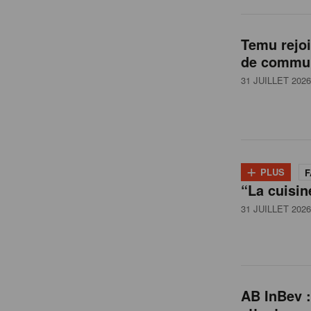
l
Temu rejo
de commun
g
31 JUILLET 2026
i
q
+
PLUS
F
“La cuisin
u
31 JUILLET 2026
e
AB InBev :