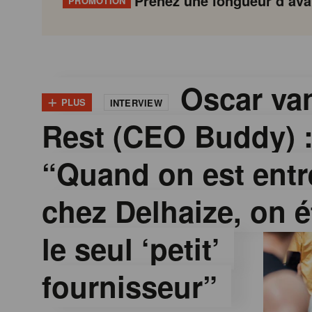
Prenez une longueur d’avan
PROMOTION
G
Gondola
Gondola
academy
society
o
Oscar van
+
PLUS
INTERVIEW
Rest (CEO Buddy) 
n
“Quand on est entr
d
chez Delhaize, on é
o
le seul ‘petit’
l
fournisseur”