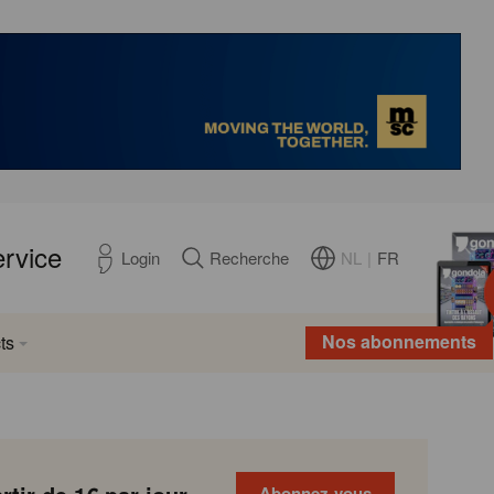
ervice
NL
|
FR
Login
Recherche
Nos abonnements
ts
Abonnez-vous