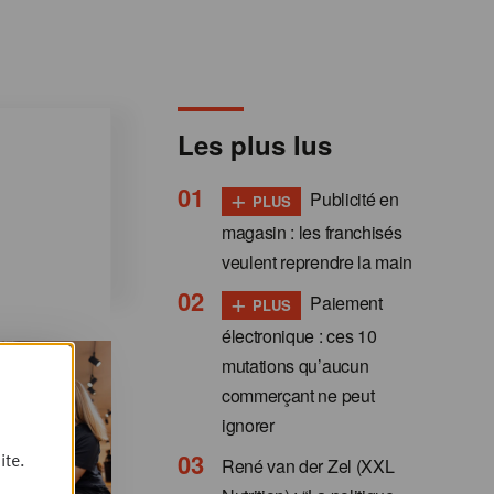
Les plus lus
+
Publicité en
PLUS
magasin : les franchisés
veulent reprendre la main
+
Paiement
PLUS
électronique : ces 10
mutations qu’aucun
commerçant ne peut
ignorer
ite.
René van der Zel (XXL