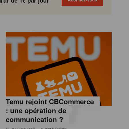
tir de 1€ par jour
Temu rejoint CBCommerce
: une opération de
communication ?