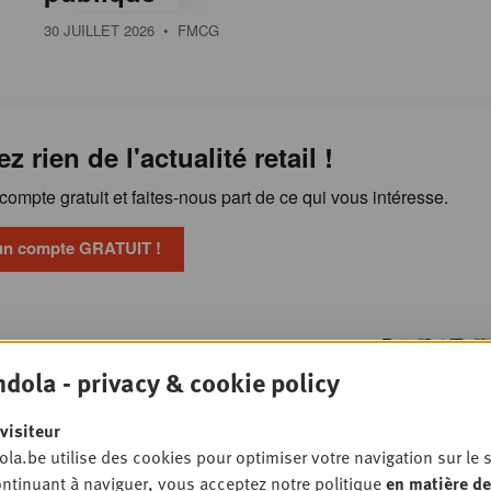
30 JUILLET 2026
• FMCG
ez rien de l'actualité retail !
ompte gratuit et faites-nous part de ce qui vous intéresse.
un compte GRATUIT !
Publicité en magasin : les
OSSIER
dola - privacy & cookie policy
 veulent reprendre la main
TAIL
visiteur
la.be utilise des cookies pour optimiser votre navigation sur le s
ntinuant à naviguer, vous acceptez notre politique
en matière de