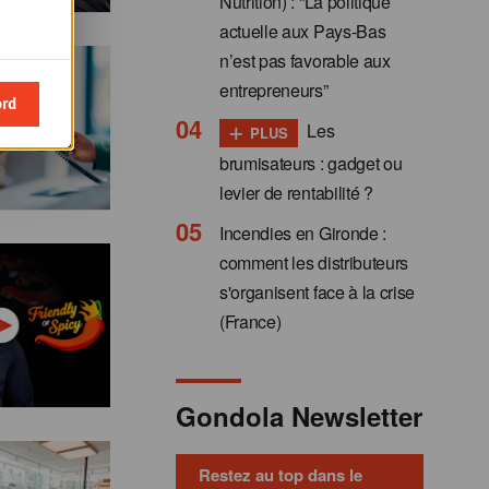
Nutrition) : “La politique
actuelle aux Pays-Bas
n’est pas favorable aux
entrepreneurs”
ord
+
Les
PLUS
brumisateurs : gadget ou
levier de rentabilité ?
Incendies en Gironde :
comment les distributeurs
s'organisent face à la crise
(France)
Gondola Newsletter
Restez au top dans le