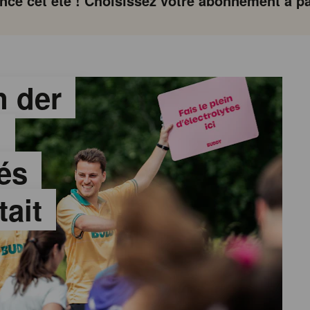
ce cet été ! Choisissez votre abonnement à par
 der
:
és
tait