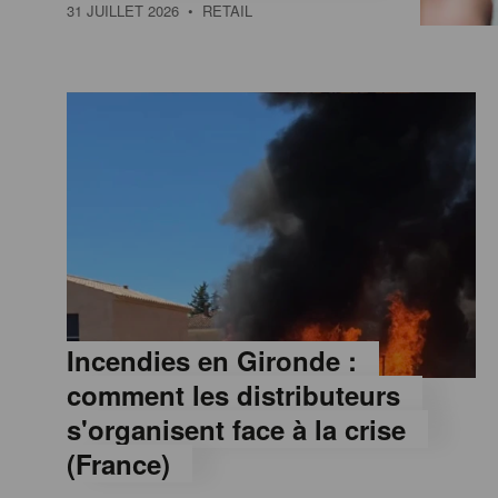
a
31 JUILLET 2026
• RETAIL
M
a
g
a
z
Incendies en Gironde :
comment les distributeurs
i
s'organisent face à la crise
(France)
n