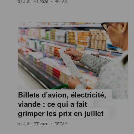
31 JUILLET 2026
• RETAIL
e
,
I
n
f
Billets d'avion, électricité,
o
viande : ce qui a fait
grimper les prix en juillet
r
31 JUILLET 2026
• RETAIL